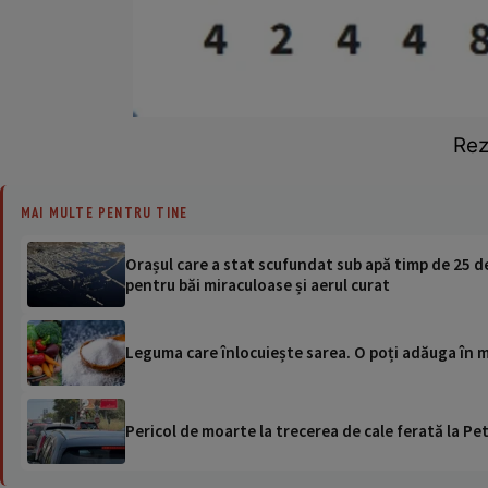
Rez
MAI MULTE PENTRU TINE
Orașul care a stat scufundat sub apă timp de 25 de
pentru băi miraculoase și aerul curat
Leguma care înlocuiește sarea. O poți adăuga în 
Pericol de moarte la trecerea de cale ferată la Pet