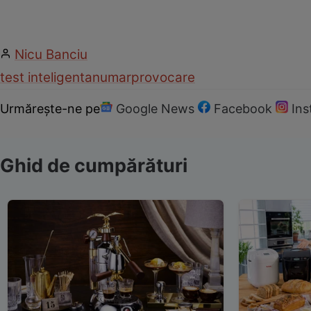
Nicu Banciu
test inteligenta
numar
provocare
Urmărește-ne pe
Google News
Facebook
In
Ghid de cumpărături