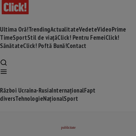
Ultima Oră!
Trending
Actualitate
Vedete
Video
Prime
Time
Sport
Stil de viață
Click! Pentru Femei
Click!
Sănătate
Click! Poftă Bună!
Contact
Război Ucraina-Rusia
Internațional
Fapt
divers
Tehnologie
Național
Sport