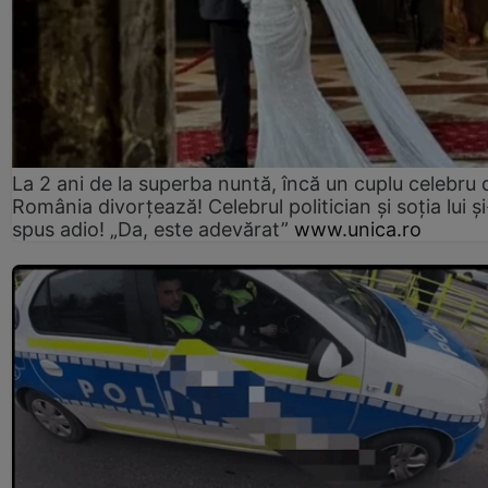
La 2 ani de la superba nuntă, încă un cuplu celebru 
România divorțează! Celebrul politician și soția lui ș
spus adio! „Da, este adevărat”
www.unica.ro