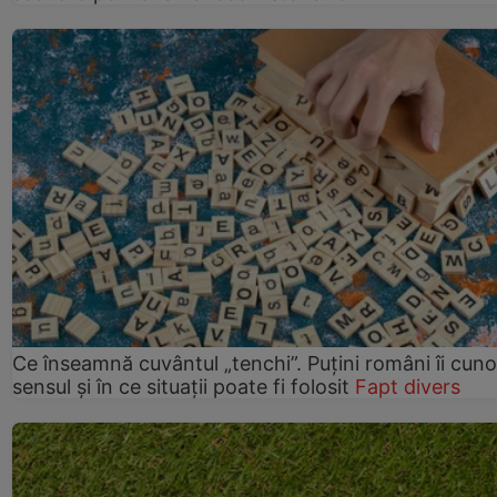
Ce înseamnă cuvântul „tenchi”. Puțini români îi cun
sensul și în ce situații poate fi folosit
Fapt divers