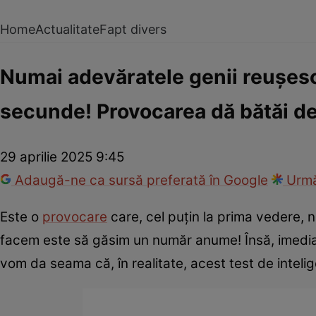
Home
Actualitate
Fapt divers
Numai adevăratele genii reușesc
secunde! Provocarea dă bătăi d
29 aprilie 2025 9:45
Adaugă-ne ca sursă preferată în Google
Urmă
Este o
provocare
care, cel puțin la prima vedere, 
facem este să găsim un număr anume! Însă, imediat
vom da seama că, în realitate, acest test de inteli