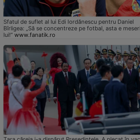
Sfatul de suflet al lui Edi Iordănescu pentru Daniel
Bîrligea: „Să se concentreze pe fotbal, asta e meser
lui!”
www.fanatik.ro
Țara căreia i-a dispărut Președintele. A plecat în va