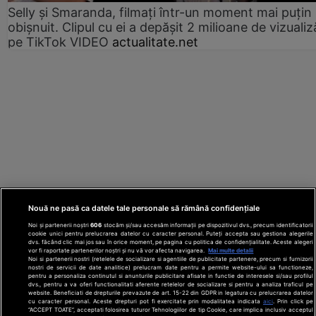
Selly și Smaranda, filmați într-un moment mai puțin
obișnuit. Clipul cu ei a depășit 2 milioane de vizualiz
pe TikTok VIDEO
actualitate.net
Nouă ne pasă ca datele tale personale să rămână confidențiale
Noi și partenerii noștri
606
stocăm și/sau accesăm informații pe dispozitivul dvs., precum identificatorii
cookie unici pentru prelucrarea datelor cu caracter personal. Puteți accepta sau gestiona alegerile
dvs. făcând clic mai jos sau în orice moment, pe pagina cu politica de confidențialitate. Aceste alegeri
vor fi raportate partenerilor noștri și nu vă vor afecta navigarea.
Mai multe detalii
Noi si partenerii nostri (retelele de socializare si agentiile de publicitate partenere, precum si furnizorii
nostri de servicii de date analitice) prelucram date pentru a permite website-ului sa functioneze,
Din rețeaua Adevărul Holding:
Adevarul.ro
pentru a personaliza continutul si anunturile publicitare afisate in functie de interesele si/sau profilul
Click.ro
ClickPoftaBuna.ro
ClickSanatate.ro
dvs., pentru a va oferi functionalitati aferente retelelor de socializare si pentru a analiza traficul pe
website. Beneficiati de drepturile prevazute de art. 15-22 din GDPR in legatura cu prelucrarea datelor
ClickPentruFemei.ro
DilemaVeche.ro
cu caracter personal. Aceste drepturi pot fi exercitate prin modalitatea indicata
aici
. Prin click pe
OkMagazine.ro
Historia.ro
“ACCEPT TOATE”, acceptati folosirea tuturor Tehnologiilor de tip Cookie, care implica inclusiv acceptul