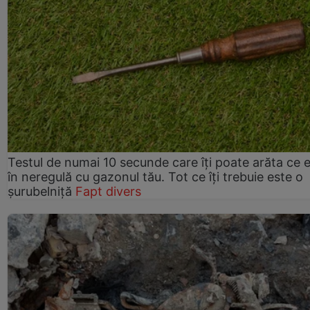
Testul de numai 10 secunde care îți poate arăta ce 
în neregulă cu gazonul tău. Tot ce îți trebuie este o
șurubelniță
Fapt divers