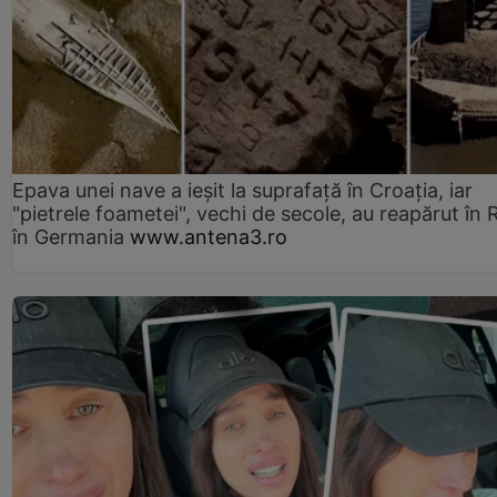
Epava unei nave a ieșit la suprafață în Croația, iar
"pietrele foametei", vechi de secole, au reapărut în R
în Germania
www.antena3.ro