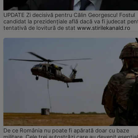
UPDATE Zi decisivă pentru Călin Georgescu! Fostul
candidat la prezidențiale află dacă va fi judecat pen
tentativă de lovitură de stat
www.stirilekanald.ro
De ce România nu poate fi apărată doar cu baze
militare. Cele trei autostrăzi care au devenit esenția