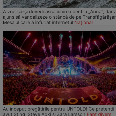
A vrut să-și dovedească iubirea pentru „Anna”, dar 
ajuns să vandalizeze o stâncă de pe Transfăgărășa
Mesajul care a înfuriat internetul
Național
Au început pregătirile pentru UNTOLD! Ce pretenții
avut Sting, Steve Aoki și Zara Larsson
Fapt divers