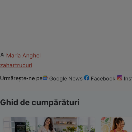
Maria Anghel
zahar
trucuri
Urmărește-ne pe
Google News
Facebook
In
Ghid de cumpărături