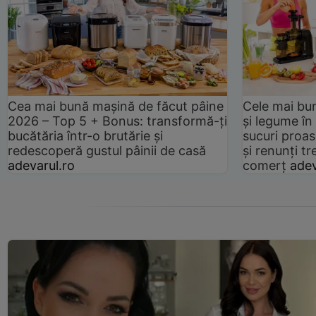
Cea mai bună mașină de făcut pâine
Cele mai bu
2026 – Top 5 + Bonus: transformă-ți
și legume în
bucătăria într-o brutărie și
sucuri proas
redescoperă gustul pâinii de casă
și renunți tr
adevarul.ro
comerț
adev