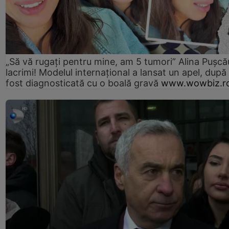
„Să vă rugați pentru mine, am 5 tumori” Alina Pușcău
lacrimi! Modelul internațional a lansat un apel, după
fost diagnosticată cu o boală gravă
www.wowbiz.r