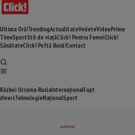
Ultima Oră!
Trending
Actualitate
Vedete
Video
Prime
Time
Sport
Stil de viață
Click! Pentru Femei
Click!
Sănătate
Click! Poftă Bună!
Contact
Război Ucraina-Rusia
Internațional
Fapt
divers
Tehnologie
Național
Sport