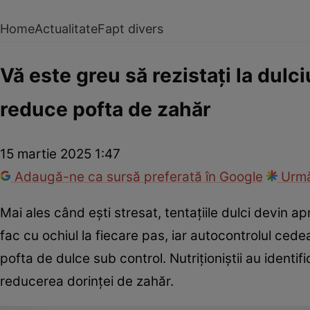
Home
Actualitate
Fapt divers
Vă este greu să rezistați la dulci
reduce pofta de zahăr
15 martie 2025 1:47
Adaugă-ne ca sursă preferată în Google
Urmă
Mai ales când ești stresat, tentațiile dulci devin a
fac cu ochiul la fiecare pas, iar autocontrolul ced
pofta de dulce sub control. Nutriționiștii au identifi
reducerea dorinței de zahăr.