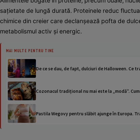
Alimentele bogate în proteine, precum ouăle, nucil
sațietate de lungă durată. Proteinele reduc fluctuaț
chimice din creier care declanșează pofta de dulce
metabolismul activ și energic.
MAI MULTE PENTRU TINE
De ce se dau, de fapt, dulciuri de Halloween. Ce trad
Cozonacul tradițional nu mai este la „modă”. Cum 
Pastila Wegovy pentru slăbit ajunge în Europa. Tr