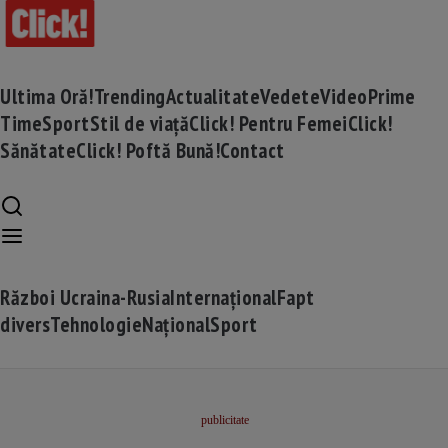
Ultima Oră!
Trending
Actualitate
Vedete
Video
Prime
Time
Sport
Stil de viață
Click! Pentru Femei
Click!
Sănătate
Click! Poftă Bună!
Contact
Război Ucraina-Rusia
Internațional
Fapt
divers
Tehnologie
Național
Sport