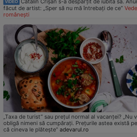
Cătălin Crișan s-a despărțit de iubita sa. Anu
VIDEO
făcut de artist: „Sper să nu mă întrebați de ce”
Vede
românești
„Taxa de turist” sau prețul normal al vacanței? „Nu 
obligă nimeni să cumpărați. Prețurile astea există p
că cineva le plătește”
adevarul.ro