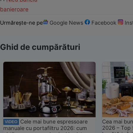
bani
eroare
Urmărește-ne pe
Google News
Facebook
In
Ghid de cumpărături
Cele mai bune espressoare
Cea mai bun
VIDEO
2026 – Top 
manuale cu portafiltru 2026: cum