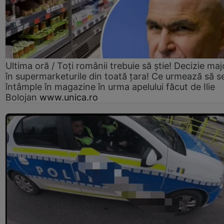
Ultima oră / Toți românii trebuie să știe! Decizie maj
în supermarketurile din toată țara! Ce urmează să s
întâmple în magazine în urma apelului făcut de Ilie
Bolojan
www.unica.ro