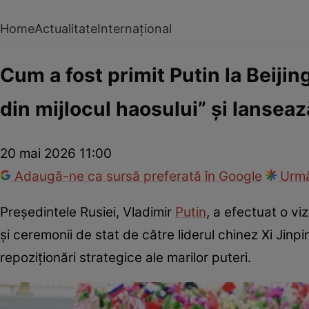
Home
Actualitate
Internațional
Cum a fost primit Putin la Beiji
din mijlocul haosului” și lanseaz
20 mai 2026 11:00
Adaugă-ne ca sursă preferată în Google
Urmă
Președintele Rusiei, Vladimir
Putin
, a efectuat o viz
și ceremonii de stat de către liderul chinez Xi Jinp
repoziționări strategice ale marilor puteri.