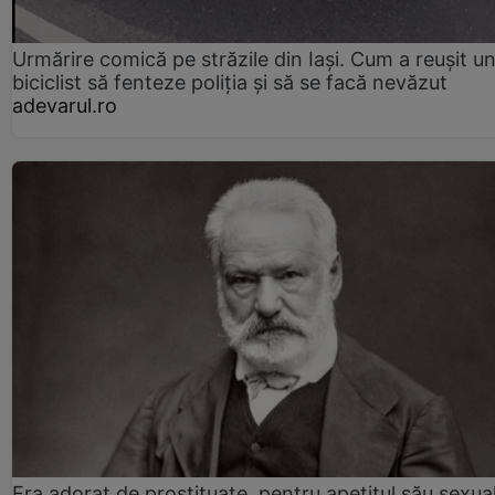
Urmărire comică pe străzile din Iași. Cum a reușit u
biciclist să fenteze poliția și să se facă nevăzut
adevarul.ro
Era adorat de prostituate, pentru apetitul său sexua