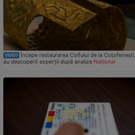
Începe restaurarea Coifului de la Coțofenești
VIDEO
au descoperit experții după analize
Național