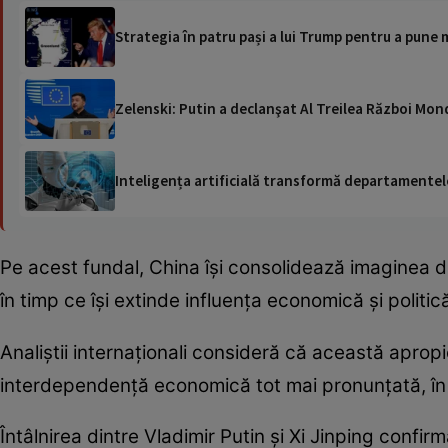
Strategia în patru pași a lui Trump pentru a pune
Zelenski: Putin a declanşat Al Treilea Război Mond
Inteligența artificială transformă departamentele
Pe acest fundal, China își consolidează imaginea d
în timp ce își extinde influența economică și politic
Analiștii internaționali consideră că această apropie
interdependență economică tot mai pronunțată, în c
Întâlnirea dintre Vladimir Putin și Xi Jinping confir