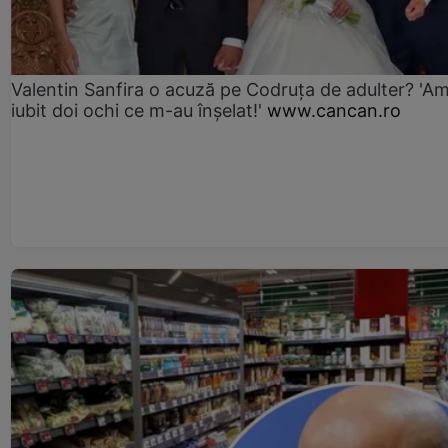
Valentin Sanfira o acuză pe Codruța de adulter? 'A
iubit doi ochi ce m-au înșelat!'
www.cancan.ro