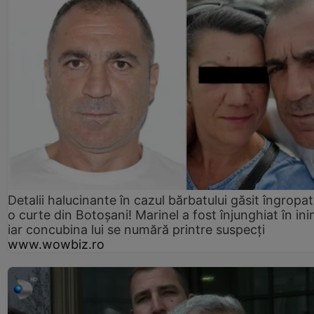
Detalii halucinante în cazul bărbatului găsit îngropat
o curte din Botoșani! Marinel a fost înjunghiat în ini
iar concubina lui se numără printre suspecți
www.wowbiz.ro