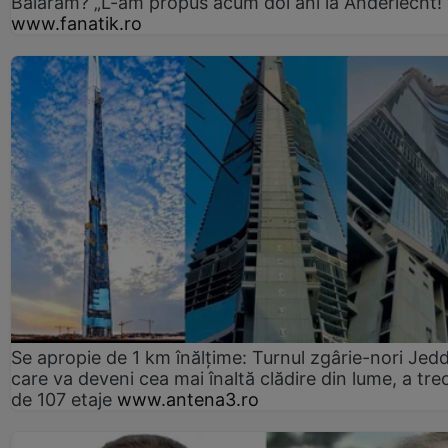
Baiaram? „L-am propus acum doi ani la Anderlecht!
www.fanatik.ro
Se apropie de 1 km înălțime: Turnul zgârie-nori Jed
care va deveni cea mai înaltă clădire din lume, a tre
de 107 etaje
www.antena3.ro