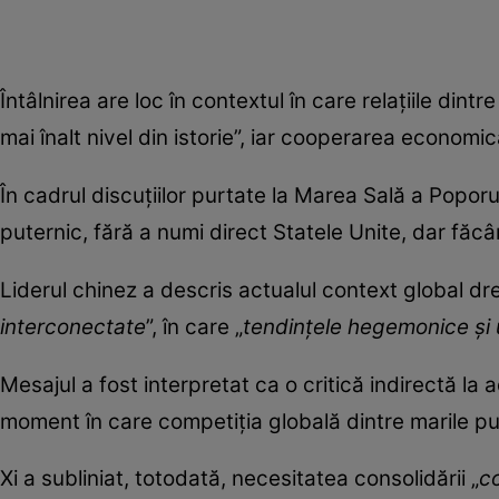
Întâlnirea are loc în contextul în care relațiile din
mai înalt nivel din istorie”, iar cooperarea economic
În cadrul discuțiilor purtate la Marea Sală a Poporu
puternic, fără a numi direct Statele Unite, dar făcând
Liderul chinez a descris actualul context global dr
interconectate
”, în care „
tendințele hegemonice și u
Mesajul a fost interpretat ca o critică indirectă la a
moment în care competiția globală dintre marile put
Xi a subliniat, totodată, necesitatea consolidării „
co