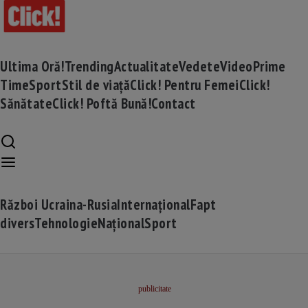
Ultima Oră!
Trending
Actualitate
Vedete
Video
Prime
Time
Sport
Stil de viață
Click! Pentru Femei
Click!
Sănătate
Click! Poftă Bună!
Contact
Război Ucraina-Rusia
Internațional
Fapt
divers
Tehnologie
Național
Sport