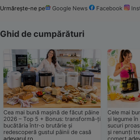
Urmărește-ne pe
Google News
Facebook
In
Ghid de cumpărături
Cea mai bună mașină de făcut pâine
Cele mai bu
2026 – Top 5 + Bonus: transformă-ți
și legume în
bucătăria într-o brutărie și
sucuri proas
redescoperă gustul pâinii de casă
și renunți tr
adevarul.ro
comerț
adev