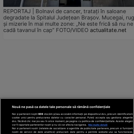
REPORTAJ | Bolnavi de cancer, tratați în saloane
degradate la Spitalul Județean Brașov. Mucegai, ru
și mizerie în mai multe zone: „Ne este frică să nu ne
cadă tavanul în cap” FOTO/VIDEO
actualitate.net
Nouă ne pasă ca datele tale personale să rămână confidențiale
Noi și partenerii noștri
606
stocăm și/sau accesăm informații pe dispozitivul dvs., precum identificatorii
cookie unici pentru prelucrarea datelor cu caracter personal. Puteți accepta sau gestiona alegerile
dvs. făcând clic mai jos sau în orice moment, pe pagina cu politica de confidențialitate. Aceste alegeri
vor fi raportate partenerilor noștri și nu vă vor afecta navigarea.
Mai multe detalii
Noi si partenerii nostri (retelele de socializare si agentiile de publicitate partenere, precum si furnizorii
nostri de servicii de date analitice) prelucram date pentru a permite website-ului sa functioneze,