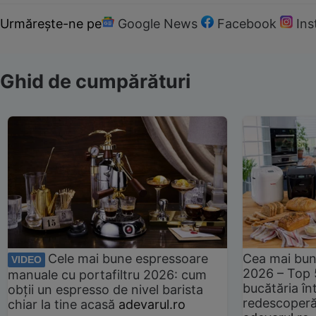
Urmărește-ne pe
Google News
Facebook
In
Ghid de cumpărături
Cele mai bune espressoare
Cea mai bun
VIDEO
2026 – Top 
manuale cu portafiltru 2026: cum
bucătăria înt
obții un espresso de nivel barista
redescoperă 
chiar la tine acasă
adevarul.ro