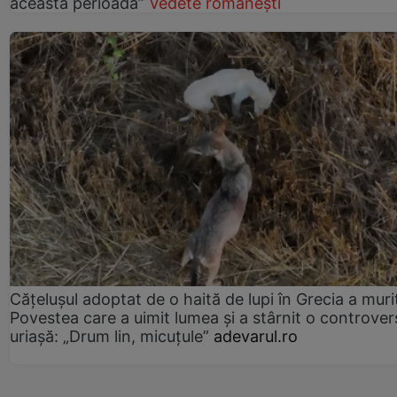
această perioadă”
Vedete românești
Cățelușul adoptat de o haită de lupi în Grecia a muri
Povestea care a uimit lumea și a stârnit o controver
uriașă: „Drum lin, micuțule”
adevarul.ro