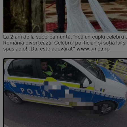
La 2 ani de la superba nuntă, încă un cuplu celebru 
România divorțează! Celebrul politician și soția lui ș
spus adio! „Da, este adevărat”
www.unica.ro