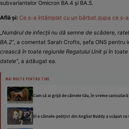
subvariantelor Omicron BA.4 şi BA.5.
Află și:
Ce s-a întâmplat cu un bărbat dupa ce s-a 
„
Numărul de infecţii nu dă semne de scădere, ratele 
BA.2”
, a comentat Sarah Crofts, şefa ONS pentru i
crească în toate regiunile Regatului Unit şi în toa
datele”
, a adăugat ea.
MAI MULTE PENTRU TINE
Cum să ai grijă de câinele tău, în vreme caniculară?
El e câinele-polițist din Anglia! Buddy a scăpat cu 