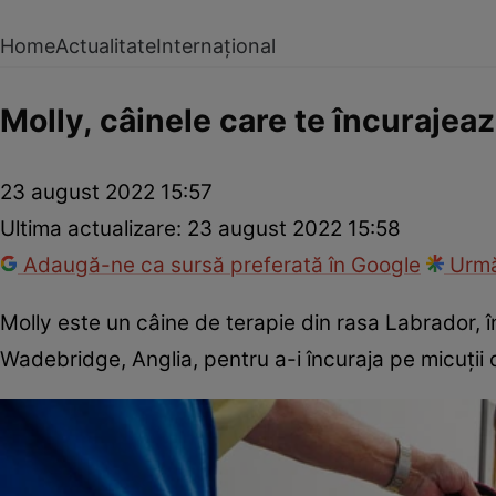
Home
Actualitate
Internațional
Molly, câinele care te încurajeaz
23 august 2022 15:57
Ultima actualizare:
23 august 2022 15:58
Adaugă-ne ca sursă preferată în Google
Urmă
Molly este un câine de terapie din rasa Labrador, î
Wadebridge, Anglia, pentru a-i încuraja pe micuții 