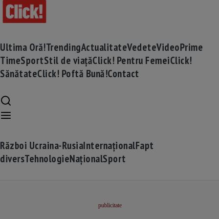
Ultima Oră!
Trending
Actualitate
Vedete
Video
Prime
Time
Sport
Stil de viață
Click! Pentru Femei
Click!
Sănătate
Click! Poftă Bună!
Contact
Război Ucraina-Rusia
Internațional
Fapt
divers
Tehnologie
Național
Sport