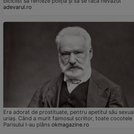
biciclist să fenteze poliția și să se facă nevăzut
adevarul.ro
Era adorat de prostituate, pentru apetitul său sexua
uriaș. Când a murit faimosul scriitor, toate cocotele
Parisului l-au plâns
okmagazine.ro