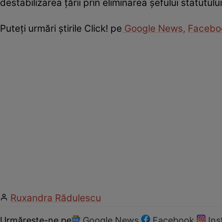
destabilizarea țării prin eliminarea șefului statutulu
Puteţi urmări ştirile Click! pe
Google News,
Facebo
Ruxandra Rădulescu
Urmărește-ne pe
Google News
Facebook
In