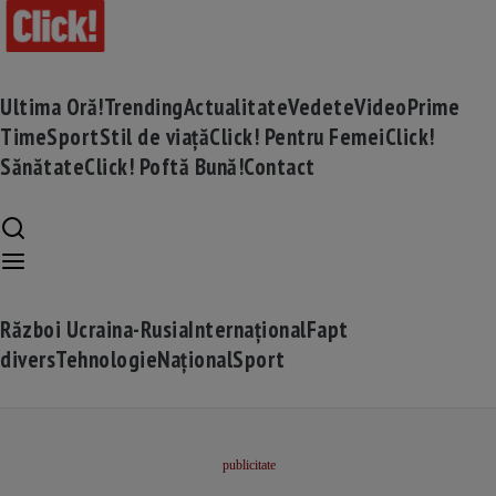
Ultima Oră!
Trending
Actualitate
Vedete
Video
Prime
Time
Sport
Stil de viață
Click! Pentru Femei
Click!
Sănătate
Click! Poftă Bună!
Contact
Război Ucraina-Rusia
Internațional
Fapt
divers
Tehnologie
Național
Sport