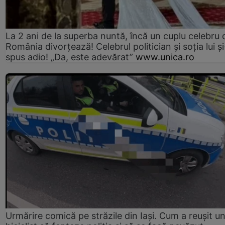
La 2 ani de la superba nuntă, încă un cuplu celebru 
România divorțează! Celebrul politician și soția lui ș
spus adio! „Da, este adevărat”
www.unica.ro
Urmărire comică pe străzile din Iași. Cum a reușit u