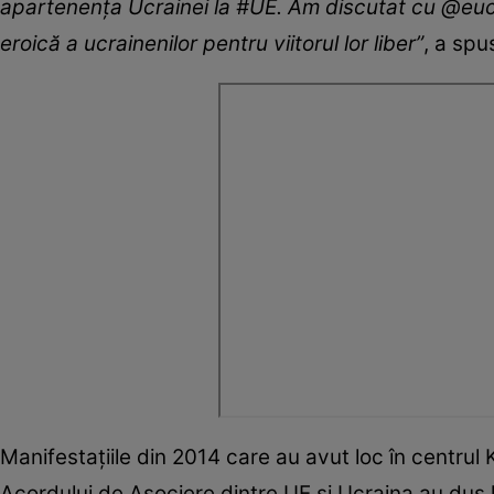
apartenența Ucrainei la #UE. Am discutat cu @euco
eroică a ucrainenilor pentru viitorul lor liber”
, a spu
Manifestaţiile din 2014 care au avut loc în centrul
Acordului de Asociere dintre UE şi Ucraina au dus la