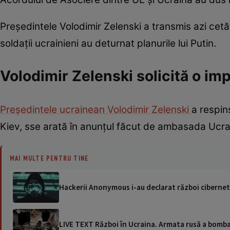
Președintele Volodimir Zelenski a transmis azi cetăț
soldații ucrainieni au deturnat planurile lui Putin.
Volodimir Zelenski solicită o im
Președintele ucrainean Volodimir Zelenski
a respin
Kiev, sse arată în anunțul făcut de ambasada Ucrai
MAI MULTE PENTRU TINE
Hackerii Anonymous i-au declarat război cibernetic
LIVE TEXT Război în Ucraina. Armata rusă a bomba