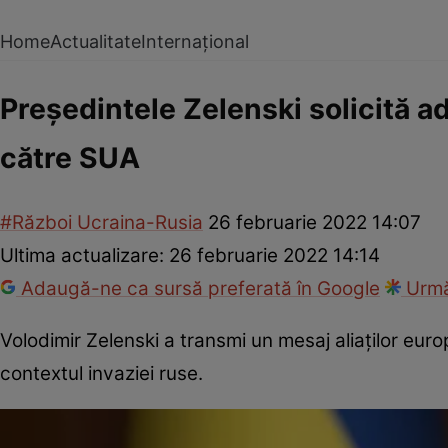
Home
Actualitate
Internațional
Președintele Zelenski solicită a
către SUA
#Război Ucraina-Rusia
26 februarie 2022 14:07
Ultima actualizare:
26 februarie 2022 14:14
Adaugă-ne ca sursă preferată în Google
Urmă
Volodimir Zelenski a transmi un mesaj aliaților europ
contextul invaziei ruse.