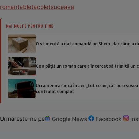
roman
tableta
colet
suceava
MAI MULTE PENTRU TINE
O studentă a dat comandă pe Shein, dar când a desc
Ce a pățit un român care a încercat să trimită un c
Ucrainenii aruncă în aer „tot ce mișcă” pe o șose
controlat complet
Urmărește-ne pe
Google News
Facebook
In