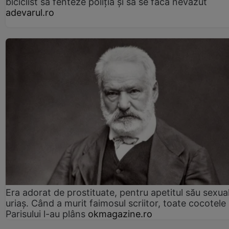
biciclist să fenteze poliția și să se facă nevăzut
adevarul.ro
Era adorat de prostituate, pentru apetitul său sexua
uriaș. Când a murit faimosul scriitor, toate cocotele
Parisului l-au plâns
okmagazine.ro