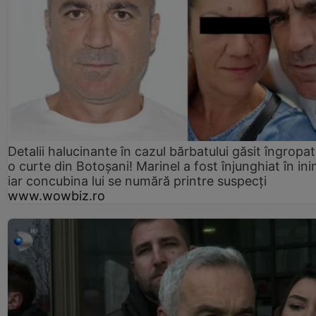
Detalii halucinante în cazul bărbatului găsit îngropat
o curte din Botoșani! Marinel a fost înjunghiat în ini
iar concubina lui se numără printre suspecți
www.wowbiz.ro