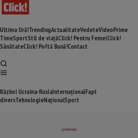
Ultima Oră!
Trending
Actualitate
Vedete
Video
Prime
Time
Sport
Stil de viață
Click! Pentru Femei
Click!
Sănătate
Click! Poftă Bună!
Contact
Război Ucraina-Rusia
Internațional
Fapt
divers
Tehnologie
Național
Sport