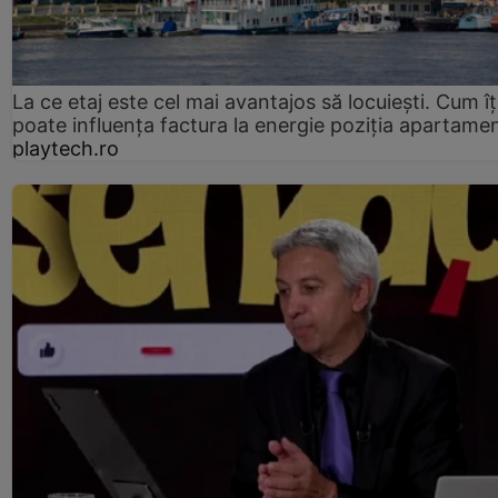
La ce etaj este cel mai avantajos să locuiești. Cum îț
poate influența factura la energie poziția apartamen
playtech.ro