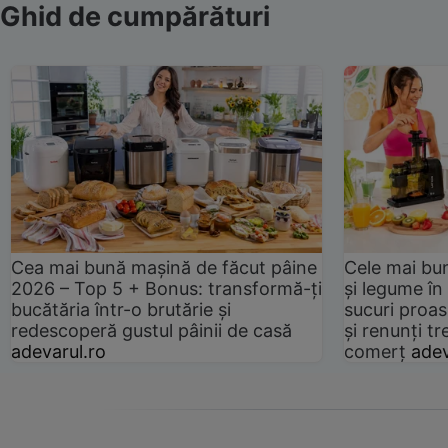
Ghid de cumpărături
Cea mai bună mașină de făcut pâine
Cele mai bu
2026 – Top 5 + Bonus: transformă-ți
și legume în
bucătăria într-o brutărie și
sucuri proas
redescoperă gustul pâinii de casă
și renunți tr
adevarul.ro
comerț
adev