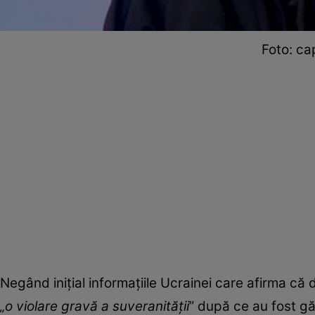
Foto: ca
Negând inițial informațiile Ucrainei care afirma că 
„o violare gravă a suveranității
” după ce au fost gă