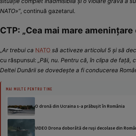
situație complet inadmisibilă și o violare gravă a suve
NATO»”
, continuă gazetarul.
CTP: „Cea mai mare amenințare d
„Ar trebui ca
NATO
să activeze articolul 5 și să dec
cu răspunsul:
„Păi, nu. Pentru că, în clipa de faț
Deltei Dunării se dovedește a fi conducerea Român
MAI MULTE PENTRU TINE
O dronă din Ucraina s-a prăbușit în România
VIDEO Drona doborâtă de ruși decolase din Român