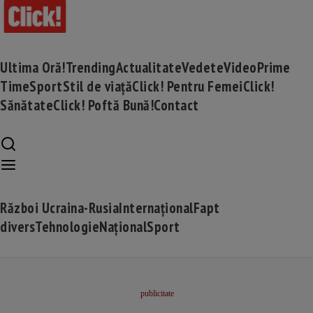
Ultima Oră!
Trending
Actualitate
Vedete
Video
Prime
Time
Sport
Stil de viață
Click! Pentru Femei
Click!
Sănătate
Click! Poftă Bună!
Contact
Război Ucraina-Rusia
Internațional
Fapt
divers
Tehnologie
Național
Sport