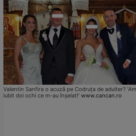
Valentin Sanfira o acuză pe Codruța de adulter? 'A
iubit doi ochi ce m-au înșelat!'
www.cancan.ro