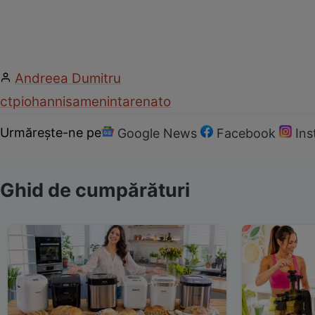
Andreea Dumitru
ctp
iohannis
amenintare
nato
Urmărește-ne pe
Google News
Facebook
In
Ghid de cumpărături