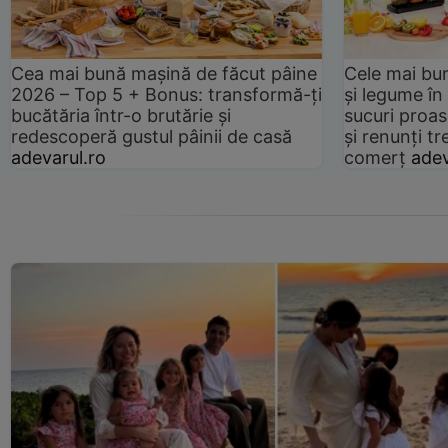
Cea mai bună mașină de făcut pâine
Cele mai bu
2026 – Top 5 + Bonus: transformă-ți
și legume în
bucătăria într-o brutărie și
sucuri proas
redescoperă gustul pâinii de casă
și renunți tr
adevarul.ro
comerț
adev