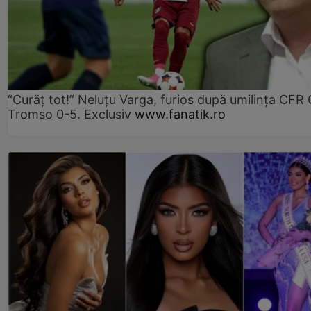
“Curăț tot!” Neluțu Varga, furios după umilința CFR C
Tromso 0-5. Exclusiv
www.fanatik.ro