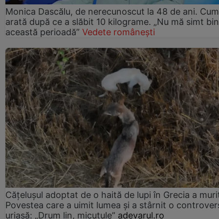
Monica Dascălu, de nerecunoscut la 48 de ani. Cum
arată după ce a slăbit 10 kilograme. „Nu mă simt bin
această perioadă”
Vedete românești
Cățelușul adoptat de o haită de lupi în Grecia a muri
Povestea care a uimit lumea și a stârnit o controver
uriașă: „Drum lin, micuțule”
adevarul.ro