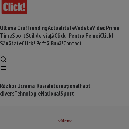
Ultima Oră!
Trending
Actualitate
Vedete
Video
Prime
Time
Sport
Stil de viață
Click! Pentru Femei
Click!
Sănătate
Click! Poftă Bună!
Contact
Război Ucraina-Rusia
Internațional
Fapt
divers
Tehnologie
Național
Sport