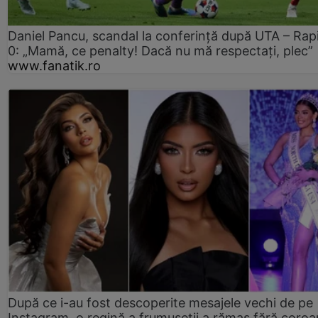
Daniel Pancu, scandal la conferință după UTA – Rap
0: „Mamă, ce penalty! Dacă nu mă respectați, plec”
www.fanatik.ro
După ce i-au fost descoperite mesajele vechi de pe
Instagram, o regină a frumuseții a rămas fără coro