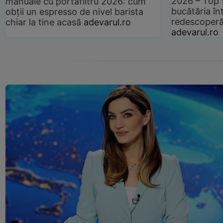
2026 – Top 
manuale cu portafiltru 2026: cum
bucătăria înt
obții un espresso de nivel barista
redescoperă 
chiar la tine acasă
adevarul.ro
adevarul.ro