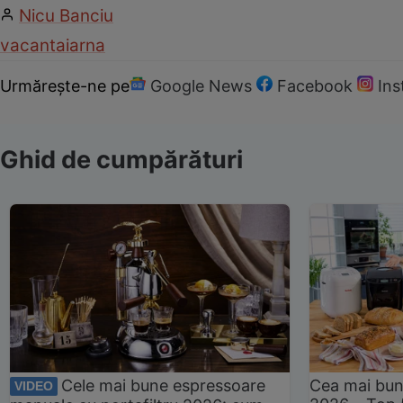
Nicu Banciu
vacanta
iarna
Urmărește-ne pe
Google News
Facebook
In
Ghid de cumpărături
Cele mai bune espressoare
Cea mai bun
VIDEO