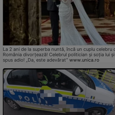
La 2 ani de la superba nuntă, încă un cuplu celebru 
România divorțează! Celebrul politician și soția lui ș
spus adio! „Da, este adevărat”
www.unica.ro