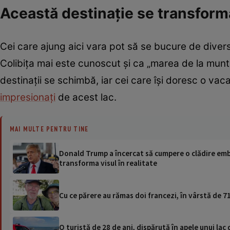
Această destinație se transform
Cei care ajung aici vara pot să se bucure de diverse
Colibița mai este cunoscut și ca „marea de la munt
destinații se schimbă, iar cei care își doresc o vacan
impresionați
de acest lac.
MAI MULTE PENTRU TINE
Donald Trump a încercat să cumpere o clădire embl
transforma visul în realitate
Cu ce părere au rămas doi francezi, în vârstă de 71
O turistă de 28 de ani, dispărută în apele unui lac 