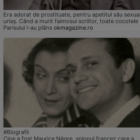
Era adorat de prostituate, pentru apetitul său sexua
uriaș. Când a murit faimosul scriitor, toate cocotele
Parisului l-au plâns
okmagazine.ro
#Biografii
Cine a fost Maurice Nègre, spionul francez care a