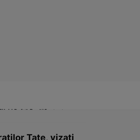
Click! Poftă Bună!
Contact
aților Tate, vizați