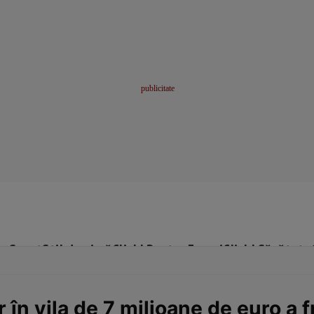
me
Sport
Stil de viață
Click! Pentru Femei
Click! Sănătate
r în vila de 7 milioane de euro a fr