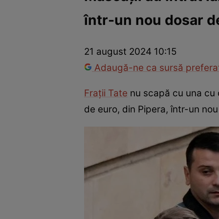
într-un nou dosar de
Război Ucraina-Rusia
Internațional
Fapt divers
Tehnolog
21 august 2024 10:15
Adaugă-ne ca sursă preferat
Frații Tate
nu scapă cu una cu dou
de euro, din Pipera, într-un no