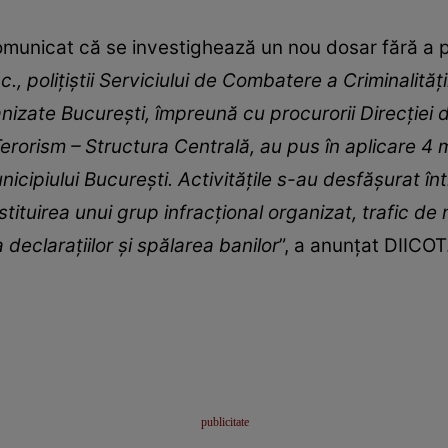
municat că se investighează un nou dosar fără a pre
c., polițiștii Serviciului de Combatere a Criminalităț
izate București, împreună cu procurorii Direcției d
Terorism – Structura Centrală, au pus în aplicare 4
municipiului București. Activitățile s-au desfășurat î
stituirea unui grup infracțional organizat, trafic de 
 declarațiilor și spălarea banilor
”, a anunțat DIICOT