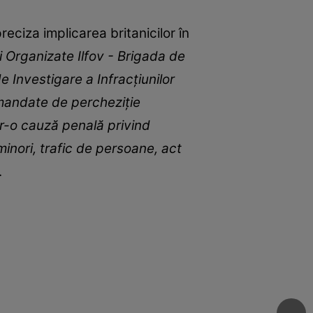
ciza implicarea britanicilor în
ii Organizate Ilfov - Brigada de
e Investigare a Infracțiunilor
 mandate de percheziție
ntr-o cauză penală privind
minori, trafic de persoane, act
.