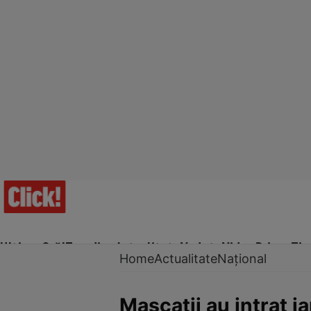
Ultima Oră!
Trending
Actualitate
Vedete
Video
Prime Ti
Home
Actualitate
Național
Mascații au intrat ia