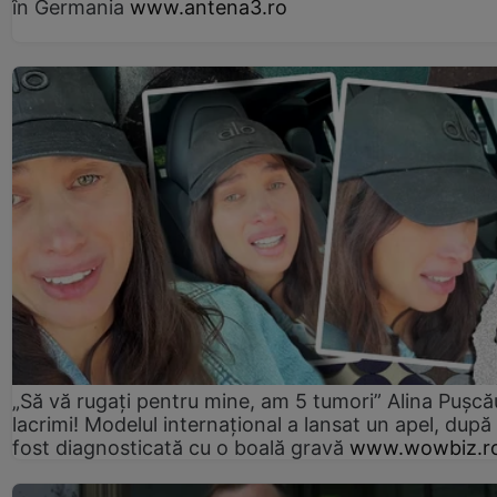
în Germania
www.antena3.ro
„Să vă rugați pentru mine, am 5 tumori” Alina Pușcău
lacrimi! Modelul internațional a lansat un apel, după
fost diagnosticată cu o boală gravă
www.wowbiz.r