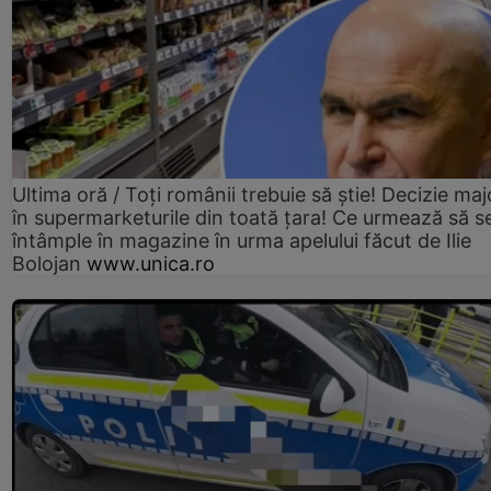
Ultima oră / Toți românii trebuie să știe! Decizie maj
în supermarketurile din toată țara! Ce urmează să s
întâmple în magazine în urma apelului făcut de Ilie
Bolojan
www.unica.ro