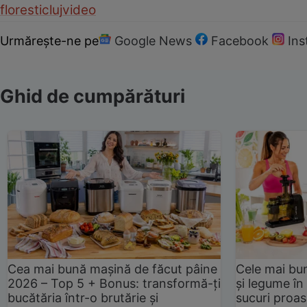
floresti
cluj
video
Urmărește-ne pe
Google News
Facebook
In
Ghid de cumpărături
Cea mai bună mașină de făcut pâine
Cele mai bu
2026 – Top 5 + Bonus: transformă-ți
și legume în
bucătăria într-o brutărie și
sucuri proas