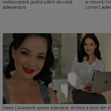
redescoperă gustul pâinii de casă
și renunți tr
adevarul.ro
comerț
adev
Deea Cataramă spune adevărul. Artista a știut din t