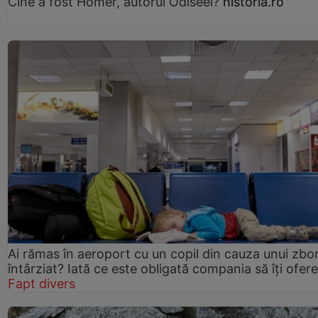
Cine a fost Homer, autorul Odiseei?
historia.ro
Ai rămas în aeroport cu un copil din cauza unui zbo
întârziat? Iată ce este obligată compania să îți ofere
Fapt divers