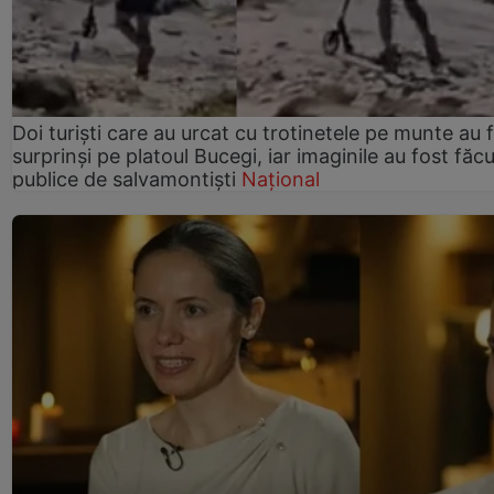
Doi turiști care au urcat cu trotinetele pe munte au 
surprinși pe platoul Bucegi, iar imaginile au fost făc
publice de salvamontiști
Național