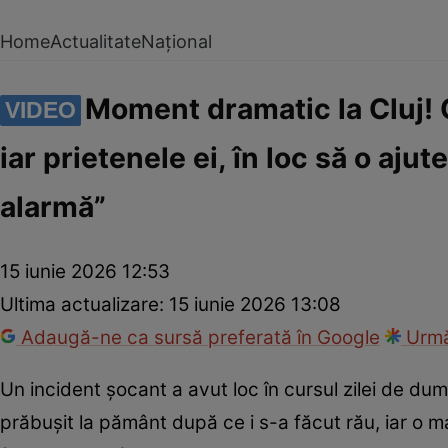
Home
Actualitate
Național
Moment dramatic la Cluj! 
VIDEO
iar prietenele ei, în loc să o aju
alarmă”
15 iunie 2026 12:53
Ultima actualizare:
15 iunie 2026 13:08
Adaugă-ne ca sursă preferată în Google
Urmă
Un incident șocant a avut loc în cursul zilei de dum
prăbușit la pământ după ce i s-a făcut rău, iar o m