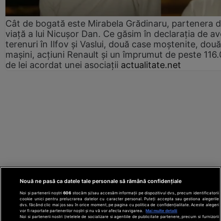
Cât de bogată este Mirabela Grădinaru, partenera 
viață a lui Nicușor Dan. Ce găsim în declarația de av
terenuri în Ilfov și Vaslui, două case moștenite, două
mașini, acțiuni Renault și un împrumut de peste 116
de lei acordat unei asociații
actualitate.net
Nouă ne pasă ca datele tale personale să rămână confidențiale
Noi și partenerii noștri
606
stocăm și/sau accesăm informații pe dispozitivul dvs., precum identificatorii
cookie unici pentru prelucrarea datelor cu caracter personal. Puteți accepta sau gestiona alegerile
dvs. făcând clic mai jos sau în orice moment, pe pagina cu politica de confidențialitate. Aceste alegeri
vor fi raportate partenerilor noștri și nu vă vor afecta navigarea.
Mai multe detalii
Noi si partenerii nostri (retelele de socializare si agentiile de publicitate partenere, precum si furnizorii