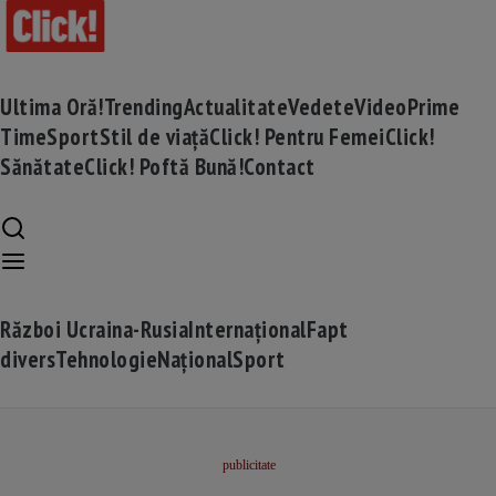
Ultima Oră!
Trending
Actualitate
Vedete
Video
Prime
Time
Sport
Stil de viață
Click! Pentru Femei
Click!
Sănătate
Click! Poftă Bună!
Contact
Război Ucraina-Rusia
Internațional
Fapt
divers
Tehnologie
Național
Sport