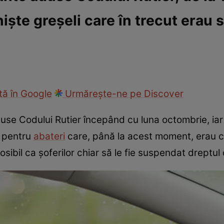
iște greșeli care în trecut erau s
ie
Național
Sport
ă în Google
Urmărește-ne pe Discover
duse Codului Rutier începând cu luna octombrie, iar 
i pentru
abateri
care, până la acest moment, erau co
osibil ca șoferilor chiar să le fie suspendat dreptu