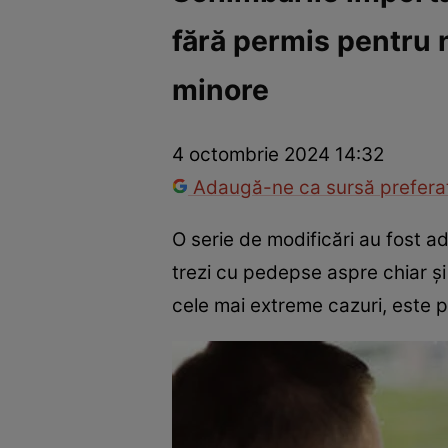
fără permis pentru n
Război Ucraina-Rusia
Internațional
Fapt divers
Tehnolog
minore
4 octombrie 2024 14:32
Adaugă-ne ca sursă preferat
O serie de modificări au fost a
trezi cu pedepse aspre chiar ș
cele mai extreme cazuri, este p