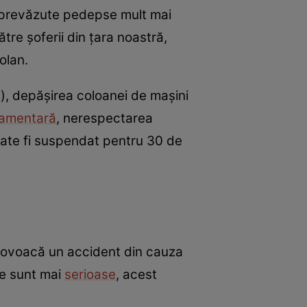
m prevăzute pedepse mult mai
re șoferii din țara noastră,
olan.
ce), depășirea coloanei de mașini
lamentară
, nerespectarea
oate fi suspendat pentru 30 de
provoacă un accident din cauza
le sunt mai
serioase
, acest