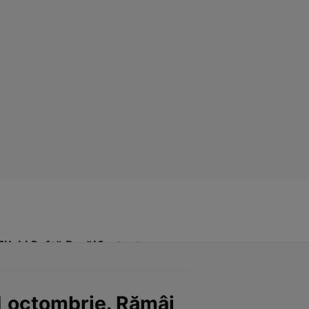
Click! Poftă Bună!
Contact
1 octombrie. Rămâi