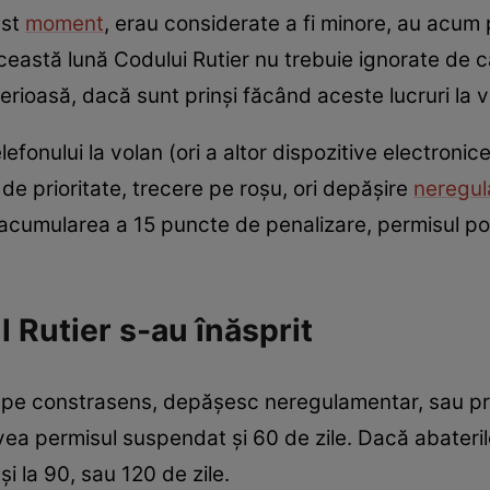
est
moment
, erau considerate a fi minore, au acu
eastă lună Codului Rutier nu trebuie ignorate de căt
erioasă, dacă sunt prinși făcând aceste lucruri la v
efonului la volan (ori a altor dispozitive electroni
de prioritate, trecere pe roșu, ori depășire
neregu
ri acumularea a 15 puncte de penalizare, permisul p
 Rutier s-au înăsprit
ulă pe constrasens, depășesc neregulamentar, sau 
avea permisul suspendat și 60 de zile. Dacă abateri
i la 90, sau 120 de zile.