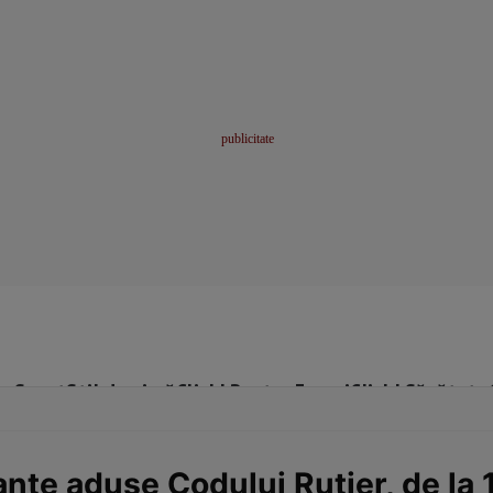
me
Sport
Stil de viață
Click! Pentru Femei
Click! Sănătate
nte aduse Codului Rutier, de la 