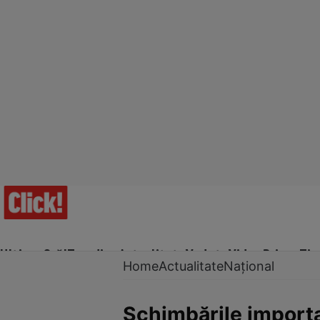
Ultima Oră!
Trending
Actualitate
Vedete
Video
Prime Ti
Home
Actualitate
Național
Schimbările importa