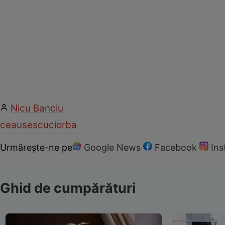
Nicu Banciu
ceausescu
ciorba
Urmărește-ne pe
Google News
Facebook
In
Ghid de cumpărături