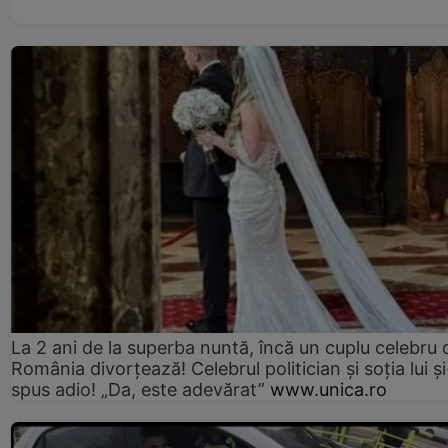
La 2 ani de la superba nuntă, încă un cuplu celebru 
România divorțează! Celebrul politician și soția lui ș
spus adio! „Da, este adevărat”
www.unica.ro