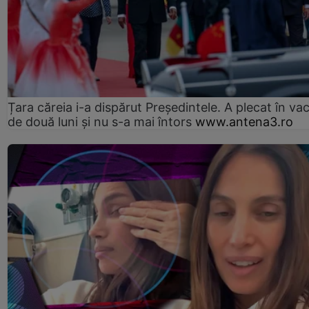
Țara căreia i-a dispărut Președintele. A plecat în va
de două luni și nu s-a mai întors
www.antena3.ro