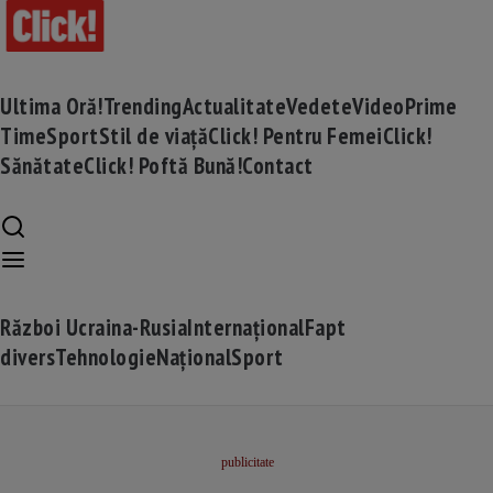
Ultima Oră!
Trending
Actualitate
Vedete
Video
Prime
Time
Sport
Stil de viață
Click! Pentru Femei
Click!
Sănătate
Click! Poftă Bună!
Contact
Război Ucraina-Rusia
Internațional
Fapt
divers
Tehnologie
Național
Sport