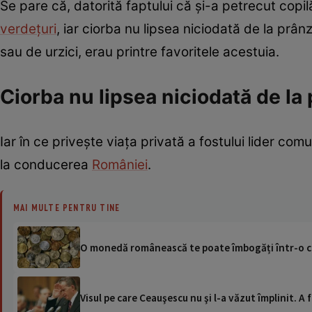
Se pare că, datorită faptului că și-a petrecut copi
verdețuri
, iar ciorba nu lipsea niciodată de la prâ
sau de urzici, erau printre favoritele acestuia.
Ciorba nu lipsea niciodată de la
Iar în ce privește viața privată a fostului lider com
la conducerea
României
.
MAI MULTE PENTRU TINE
O monedă românească te poate îmbogăți într-o cli
Visul pe care Ceauşescu nu şi l-a văzut împlinit. A