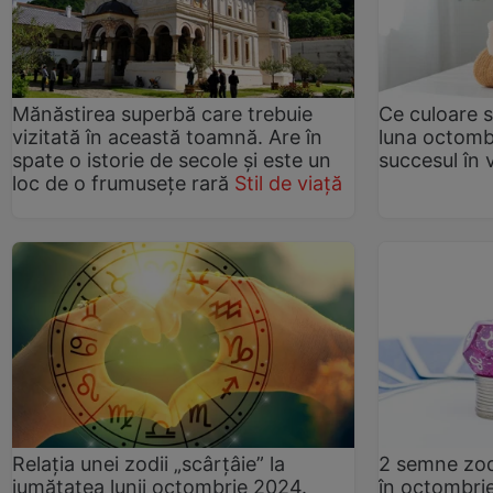
Mănăstirea superbă care trebuie
Ce culoare s
vizitată în această toamnă. Are în
luna octombr
spate o istorie de secole și este un
succesul în 
loc de o frumusețe rară
Stil de viață
Relația unei zodii „scârțâie” la
2 semne zod
jumătatea lunii octombrie 2024.
în octombri