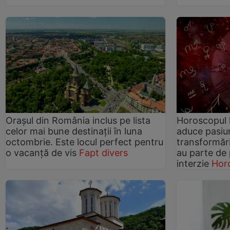
Orașul din România inclus pe lista
Horoscopul 
celor mai bune destinații în luna
aduce pasiun
octombrie. Este locul perfect pentru
transformări
o vacanță de vis
Fapt divers
au parte de p
interzie
Hor