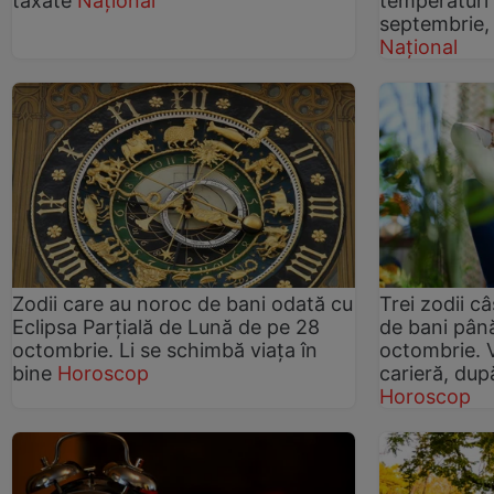
taxate
Național
temperaturi 
septembrie,
Național
Zodii care au noroc de bani odată cu
Trei zodii c
Eclipsa Parțială de Lună de pe 28
de bani până 
octombrie. Li se schimbă viața în
octombrie. 
bine
Horoscop
carieră, du
Horoscop