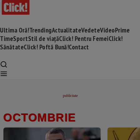
Ultima Oră!
Trending
Actualitate
Vedete
Video
Prime
Time
Sport
Stil de viață
Click! Pentru Femei
Click!
Sănătate
Click! Poftă Bună!
Contact
OCTOMBRIE