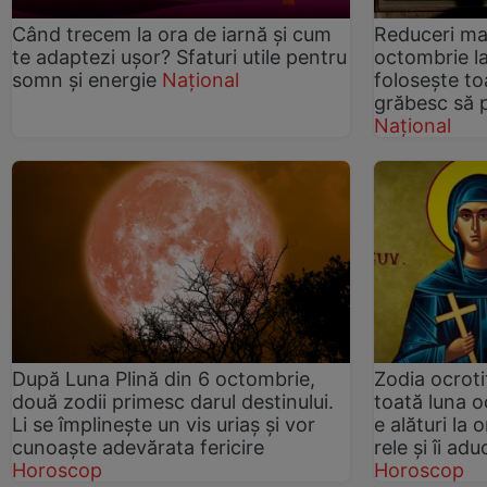
Când trecem la ora de iarnă și cum
Reduceri ma
te adaptezi ușor? Sfaturi utile pentru
octombrie la
somn și energie
Național
folosește to
grăbesc să p
Național
După Luna Plină din 6 octombrie,
Zodia ocroti
două zodii primesc darul destinului.
toată luna o
Li se împlinește un vis uriaș și vor
e alături la 
cunoaște adevărata fericire
rele și îi ad
Horoscop
Horoscop