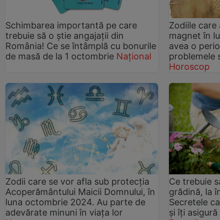
Schimbarea importantă pe care
Zodiile care
trebuie să o știe angajații din
magnet în l
România! Ce se întâmplă cu bonurile
avea o peri
de masă de la 1 octombrie
Național
problemele s
Horoscop
Zodii care se vor afla sub protecția
Ce trebuie s
Acoperământului Maicii Domnului, în
grădină, la 
luna octombrie 2024. Au parte de
Secretele car
adevărate minuni în viața lor
și îți asigur