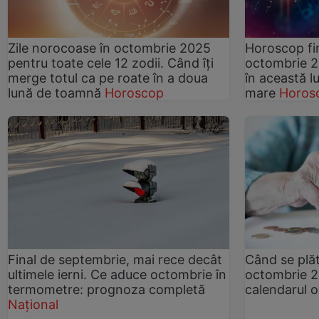
Zile norocoase în octombrie 2025
Horoscop fi
pentru toate cele 12 zodii. Când îți
octombrie 2
merge totul ca pe roate în a doua
în această l
lună de toamnă
Horoscop
mare
Horos
Final de septembrie, mai rece decât
Când se plăt
ultimele ierni. Ce aduce octombrie în
octombrie 2
termometre: prognoza completă
calendarul o
Național