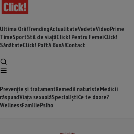
Ultima Oră!
Trending
Actualitate
Vedete
Video
Prime
Time
Sport
Stil de viață
Click! Pentru Femei
Click!
Sănătate
Click! Poftă Bună!
Contact
Prevenție și tratament
Remedii naturiste
Medicii
răspund
Viața sexuală
Specialiști
Ce te doare?
Wellness
Familie
Psiho