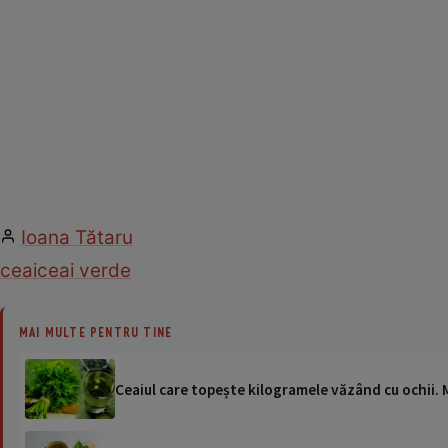
Ioana Tătaru
ceai
ceai verde
MAI MULTE PENTRU TINE
Ceaiul care topește kilogramele văzând cu ochii. M