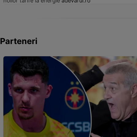
noilor tarife la energie
adevarul.ro
Parteneri