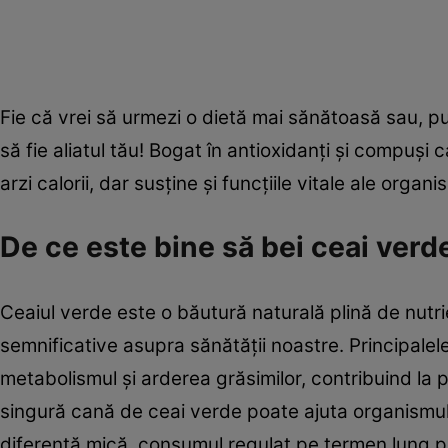
Fie că vrei să urmezi o dietă mai sănătoasă sau, pur 
să fie aliatul tău! Bogat în antioxidanți și compuși
arzi calorii, dar susține și funcțiile vitale ale organi
De ce este bine să bei ceai verde
Ceaiul verde este o băutură naturală plină de nutri
semnificative asupra sănătății noastre. Principale
metabolismul și arderea grăsimilor, contribuind la 
singură cană de ceai verde poate ajuta organismul să
diferență mică, consumul regulat pe termen lung poa