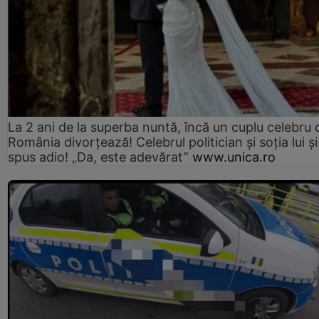
La 2 ani de la superba nuntă, încă un cuplu celebru 
România divorțează! Celebrul politician și soția lui ș
spus adio! „Da, este adevărat”
www.unica.ro