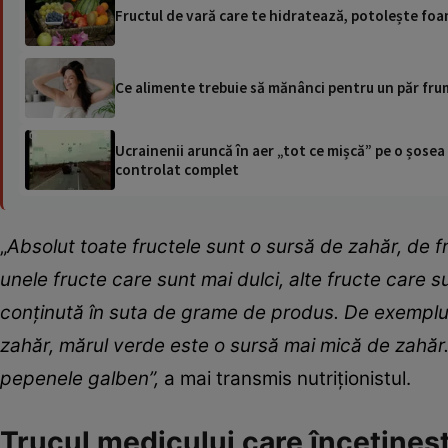
Fructul de vară care te hidratează, potolește foa
Ce alimente trebuie să mănânci pentru un păr frumo
Ucrainenii aruncă în aer „tot ce mișcă” pe o șose
controlat complet
„
Absolut toate fructele sunt o sursă de zahăr, de f
unele fructe care sunt mai dulci, alte fructe care 
conținută în suta de grame de produs. De exemplu,
zahăr, mărul verde este o sursă mai mică de zahăr
pepenele galben”,
a mai transmis nutriționistul.
Trucul medicului care încetineșt