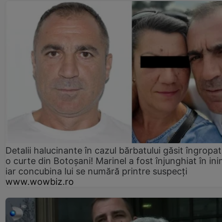
Detalii halucinante în cazul bărbatului găsit îngropat
o curte din Botoșani! Marinel a fost înjunghiat în ini
iar concubina lui se numără printre suspecți
www.wowbiz.ro