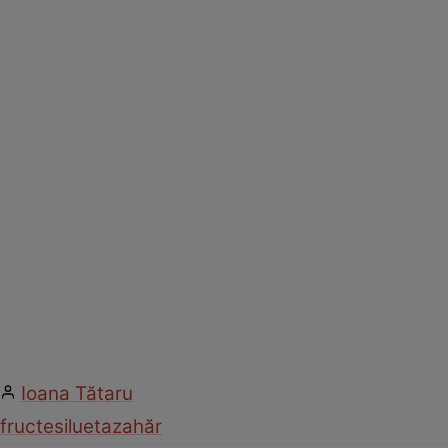
Ioana Tătaru
fructe
silueta
zahăr