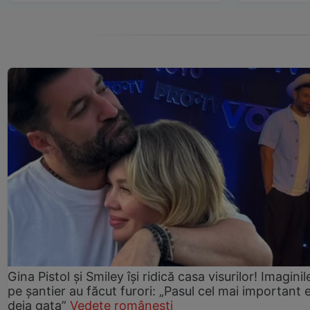
Gina Pistol și Smiley își ridică casa visurilor! Imaginil
pe șantier au făcut furori: „Pasul cel mai important 
deja gata”
Vedete românești