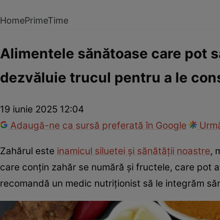
Home
PrimeTime
Alimentele sănătoase care pot sa
dezvăluie trucul pentru a le con
19 iunie 2025 12:04
Adaugă-ne ca sursă preferată în Google
Urmă
Zahărul este
inamicul siluetei și sănătății noastre
, 
care conțin zahăr se numără și fructele, care pot
recomandă un medic nutriționist să le integrăm săn