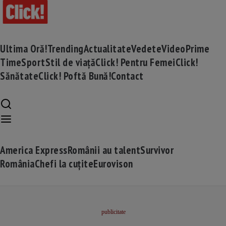
Ultima Oră!
Trending
Actualitate
Vedete
Video
Prime
Time
Sport
Stil de viață
Click! Pentru Femei
Click!
Sănătate
Click! Poftă Bună!
Contact
America Express
Românii au talent
Survivor
România
Chefi la cuțite
Eurovison