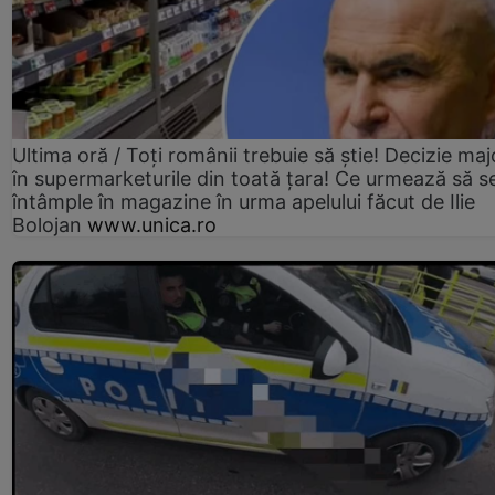
Ultima oră / Toți românii trebuie să știe! Decizie maj
în supermarketurile din toată țara! Ce urmează să s
întâmple în magazine în urma apelului făcut de Ilie
Bolojan
www.unica.ro