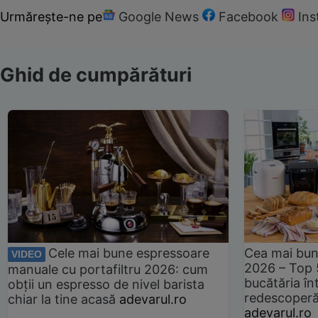
Urmărește-ne pe
Google News
Facebook
In
Ghid de cumpărături
Cele mai bune espressoare
Cea mai bun
VIDEO
2026 – Top 
manuale cu portafiltru 2026: cum
bucătăria înt
obții un espresso de nivel barista
redescoperă 
chiar la tine acasă
adevarul.ro
adevarul.ro