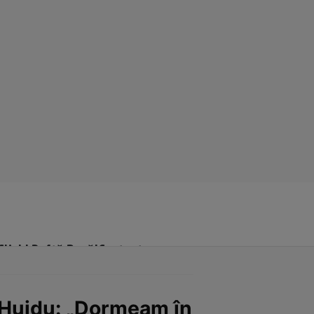
Click! Poftă Bună!
Contact
 Huidu: „Dormeam în