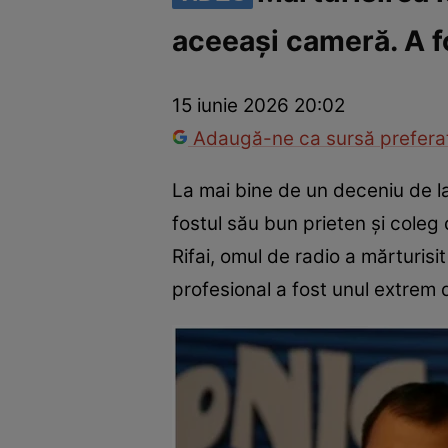
aceeași cameră. A f
America Express
Românii au talent
Survivor România
Che
15 iunie 2026 20:02
Adaugă-ne ca sursă preferat
La mai bine de un deceniu de l
fostul său bun prieten și coleg
Rifai, omul de radio a mărturisit
profesional a fost unul extrem 