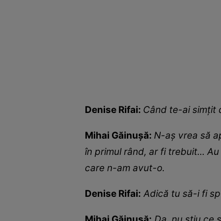
Denise Rifai:
Când te-ai simțit
Mihai Găinușă:
N-aș vrea să ap
în primul rând, ar fi trebuit... 
care n-am avut-o.
Denise Rifai:
Adică tu să-i fi 
Mihai Găinușă:
Da, nu știu ce 