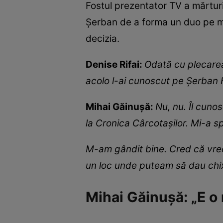
Fostul prezentator TV a mărturis
Șerban de a forma un duo pe mi
decizia.
Denise Rifai:
Odată cu plecarea
acolo l-ai cunoscut pe Șerban
Mihai Găinușă:
Nu, nu. Îl cuno
la Cronica Cârcotașilor. Mi-a s
M-am gândit bine. Cred că vreo
un loc unde puteam să dau chix
Mihai Găinușă: „E o