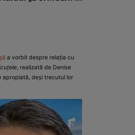
ușă
a vorbit despre relația cu
icuțele
, realizată de Denise
e apropiată, deși trecutul lor