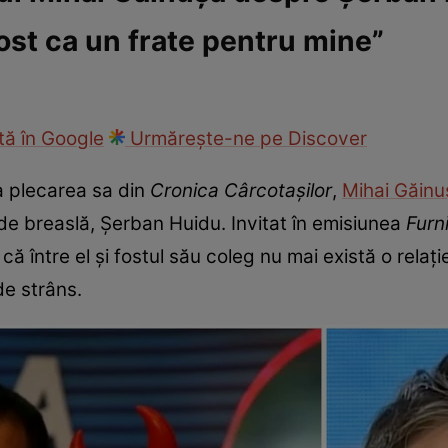
ost ca un frate pentru mine”
fi la cuțite
Eurovison
ă în Google
Urmărește-ne pe Discover
a plecarea sa din
Cronica Cârcotașilor
,
Mihai Găin
 de breaslă, Șerban Huidu. Invitat în emisiunea
Furn
 că între el și fostul său coleg nu mai există o relați
de strâns.