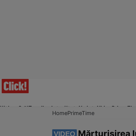
Ultima Oră!
Trending
Actualitate
Vedete
Video
Prime Ti
Home
PrimeTime
Mărturisirea 
VIDEO