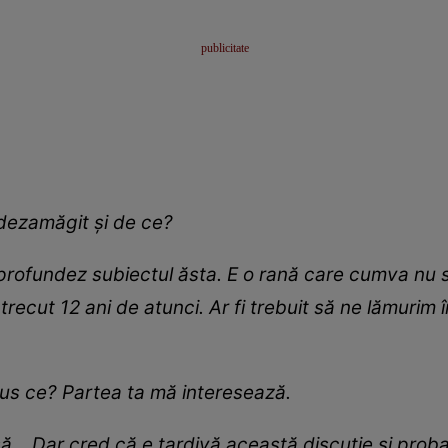
 dezamăgit și de ce?
rofundez subiectul ăsta. E o rană care cumva nu s-a
Au trecut 12 ani de atunci. Ar fi trebuit să ne lămurim
spus ce? Partea ta mă interesează.
să... Dar cred că e tardivă această discuție și prob