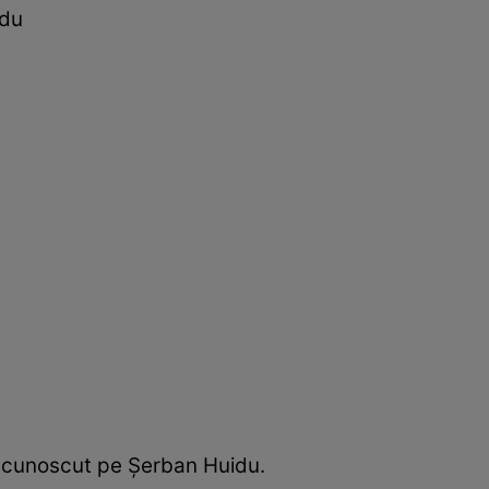
idu
a cunoscut pe Șerban Huidu.