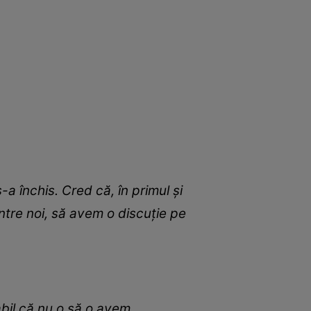
 închis. Cred că, în primul și
 între noi, să avem o discuție pe
abil că nu o să o avem