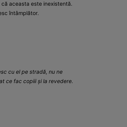
t că aceasta este inexistentă.
esc întâmplător.
sc cu el pe stradă, nu ne
 ce fac copiii și la revedere.