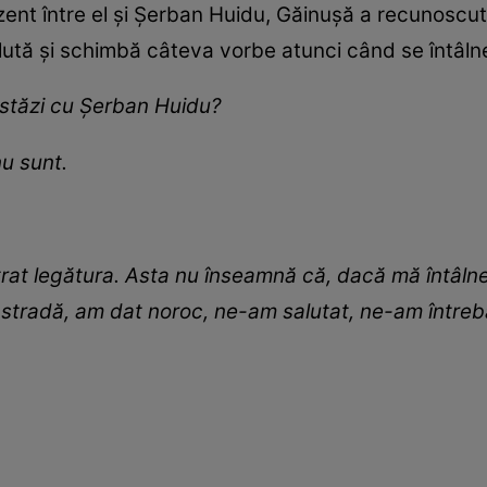
rezent între el și Șerban Huidu, Găinușă a recunoscu
lută și schimbă câteva vorbe atunci când se întâln
 astăzi cu Șerban Huidu?
nu sunt.
rat legătura. Asta nu înseamnă că, dacă mă întâlne
 stradă, am dat noroc, ne-am salutat, ne-am întrebat