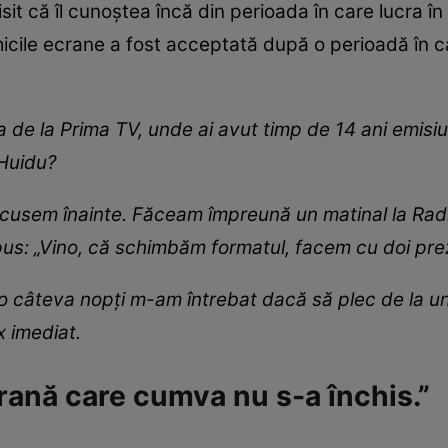
it că îl cunoștea încă din perioada în care lucra în 
cile ecrane a fost acceptată după o perioadă în ca
 de la Prima TV, unde ai avut timp de 14 ani emisi
 Huidu?
scusem înainte. Făceam împreună un matinal la Radio
pus: „Vino, că schimbăm formatul, facem cu doi prez
 câteva nopți m-am întrebat dacă să plec de la un 
 imediat.
 rană care cumva nu s-a închis.”