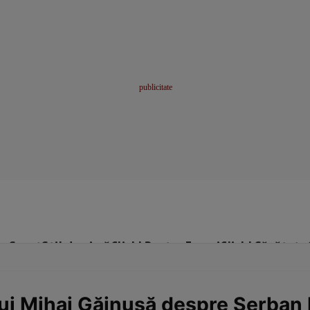
me
Sport
Stil de viață
Click! Pentru Femei
Click! Sănătate
lui Mihai Găinușă despre Șerban