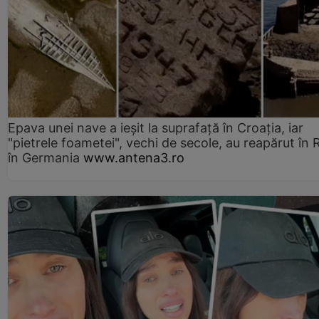
Epava unei nave a ieșit la suprafață în Croația, iar
"pietrele foametei", vechi de secole, au reapărut în R
în Germania
www.antena3.ro