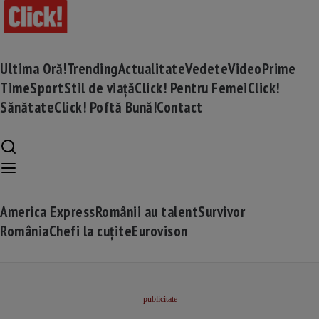
Ultima Oră!
Trending
Actualitate
Vedete
Video
Prime
Time
Sport
Stil de viață
Click! Pentru Femei
Click!
Sănătate
Click! Poftă Bună!
Contact
America Express
Românii au talent
Survivor
România
Chefi la cuțite
Eurovison