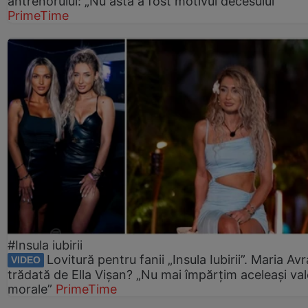
antrenorului: „Nu ăsta a fost motivul decesului”
PrimeTime
#Insula iubirii
Lovitură pentru fanii „Insula Iubirii”. Maria Av
VIDEO
trădată de Ella Vișan? „Nu mai împărțim aceleași val
morale”
PrimeTime