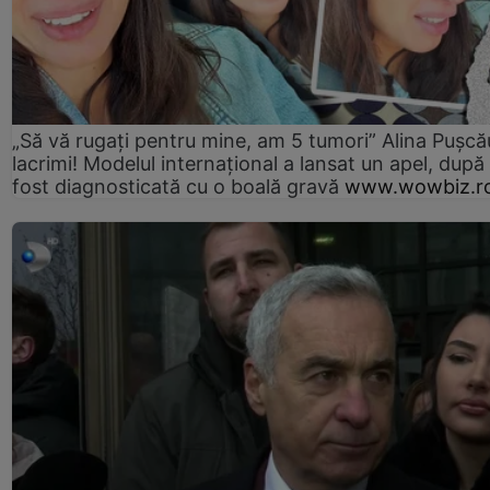
„Să vă rugați pentru mine, am 5 tumori” Alina Pușcău
lacrimi! Modelul internațional a lansat un apel, după
fost diagnosticată cu o boală gravă
www.wowbiz.r