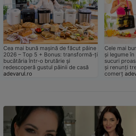
Cea mai bună mașină de făcut pâine
Cele mai bu
2026 – Top 5 + Bonus: transformă-ți
și legume în
bucătăria într-o brutărie și
sucuri proas
redescoperă gustul pâinii de casă
și renunți tr
adevarul.ro
comerț
adev