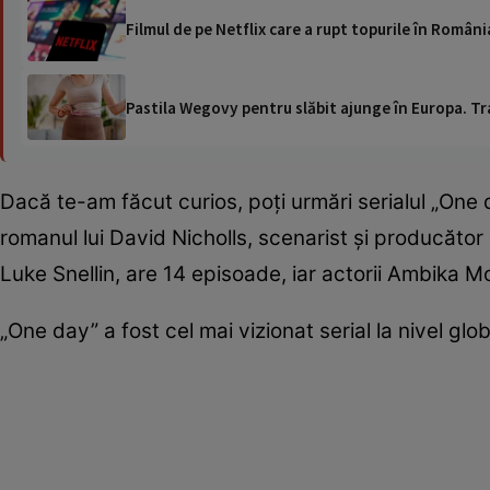
Filmul de pe Netflix care a rupt topurile în Români
Pastila Wegovy pentru slăbit ajunge în Europa. Tr
Dacă te-am făcut curios, poți urmări serialul „One
romanul lui David Nicholls, scenarist și producător
Luke Snellin, are 14 episoade, iar actorii Ambika Mo
„One day” a fost cel mai vizionat serial la nivel gl