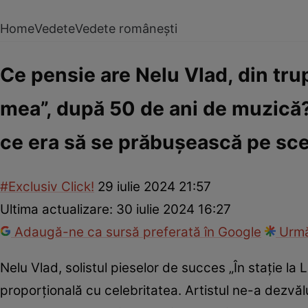
Home
Vedete
Vedete românești
Ce pensie are Nelu Vlad, din tru
mea”, după 50 de ani de muzică? 
ce era să se prăbușească pe sc
#Exclusiv Click!
29 iulie 2024 21:57
Ultima actualizare:
30 iulie 2024 16:27
Adaugă-ne ca sursă preferată în Google
Urmă
Nelu Vlad, solistul pieselor de succes „În stație la
proporțională cu celebritatea. Artistul ne-a dezvăl