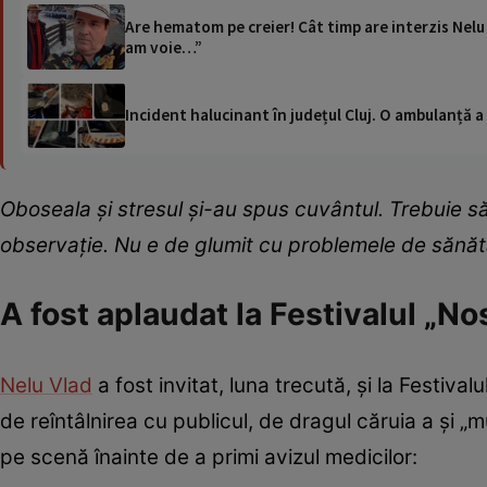
Are hematom pe creier! Cât timp are interzis Nelu V
am voie…”
Incident halucinant în județul Cluj. O ambulanță 
Oboseala și stresul și-au spus cuvântul. Trebuie să 
observație. Nu e de glumit cu problemele de sănăt
A fost aplaudat la Festivalul „No
Nelu Vlad
a fost invitat, luna trecută, și la Festiva
de reîntâlnirea cu publicul, de dragul căruia a și 
pe scenă înainte de a primi avizul medicilor: