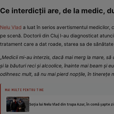
Ce interdicții are, de la medic, 
Nelu Vlad
a luat în serios avertismentul medicilor, c
pe scenă. Doctorii din Cluj l-au diagnosticat atunc
tratament care a dat roade, starea sa de sănătate
„Medicii mi-au interzis, dacă mai merg la mare, să 
și la băuturi reci și alcoolice, înainte mai beam ș
odihnesc mult, să nu mai pierd nopțile, în tinereț
MAI MULTE PENTRU TINE
Soția lui Nelu Vlad din trupa Azur, în comă șapte zil