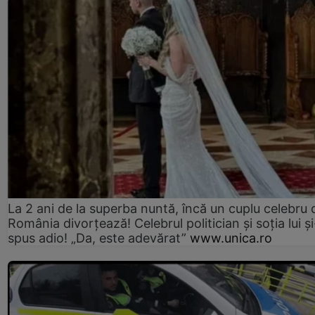
La 2 ani de la superba nuntă, încă un cuplu celebru 
România divorțează! Celebrul politician și soția lui ș
spus adio! „Da, este adevărat”
www.unica.ro