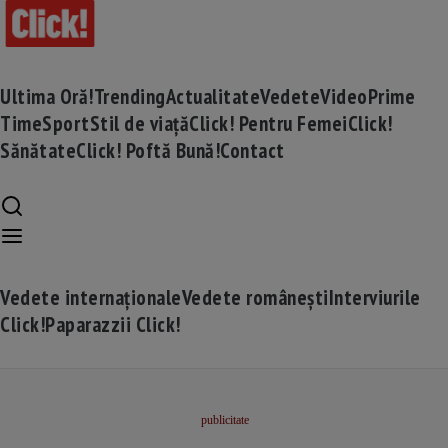
Ultima Oră!
Trending
Actualitate
Vedete
Video
Prime
Time
Sport
Stil de viață
Click! Pentru Femei
Click!
Sănătate
Click! Poftă Bună!
Contact
Vedete internaționale
Vedete românești
Interviurile
Click!
Paparazzii Click!