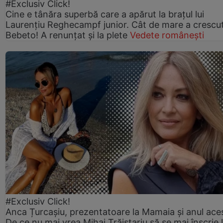
#Exclusiv Click!
Cine e tânăra superbă care a apărut la brațul lui
Laurențiu Reghecampf junior. Cât de mare a crescu
Bebeto! A renunțat și la plete
Vedete românești
#Exclusiv Click!
Anca Țurcașiu, prezentatoare la Mamaia și anul ace
De ce nu mai vrea Mihai Trăistariu să se mai înscrie 