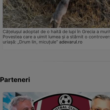
Cățelușul adoptat de o haită de lupi în Grecia a muri
Povestea care a uimit lumea și a stârnit o controver
uriașă: „Drum lin, micuțule”
adevarul.ro
Parteneri