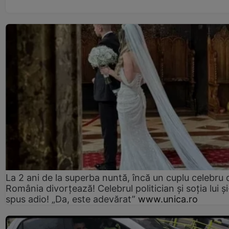
La 2 ani de la superba nuntă, încă un cuplu celebru 
România divorțează! Celebrul politician și soția lui ș
spus adio! „Da, este adevărat”
www.unica.ro