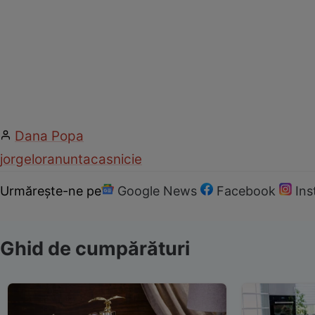
Dana Popa
jorge
lora
nunta
casnicie
Urmărește-ne pe
Google News
Facebook
In
Ghid de cumpărături