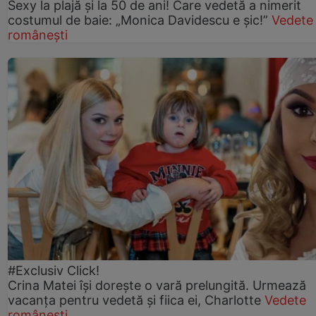
Sexy la plajă și la 50 de ani! Care vedetă a nimerit
costumul de baie: „Monica Davidescu e șic!”
Vedete
românești
#Exclusiv Click!
Crina Matei își dorește o vară prelungită. Urmează
vacanța pentru vedetă și fiica ei, Charlotte
Vedete
românești