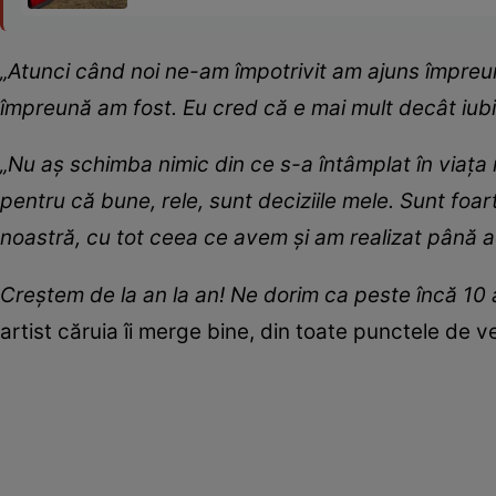
„Atunci când noi ne-am împotrivit am ajuns împreu
împreună am fost. Eu cred că e mai mult decât iubir
„Nu aș schimba nimic din ce s-a întâmplat în viața 
pentru că bune, rele, sunt deciziile mele. Sunt foar
noastră, cu tot ceea ce avem și am realizat până 
Creștem de la an la an! Ne dorim ca peste încă 10 a
artist căruia îi merge bine, din toate punctele de 