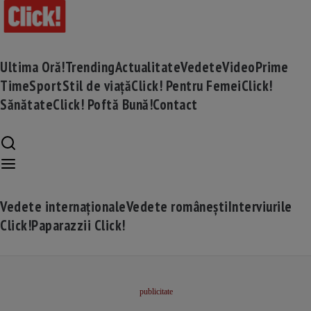
Ultima Oră!
Trending
Actualitate
Vedete
Video
Prime
Time
Sport
Stil de viață
Click! Pentru Femei
Click!
Sănătate
Click! Poftă Bună!
Contact
Vedete internaționale
Vedete românești
Interviurile
Click!
Paparazzii Click!