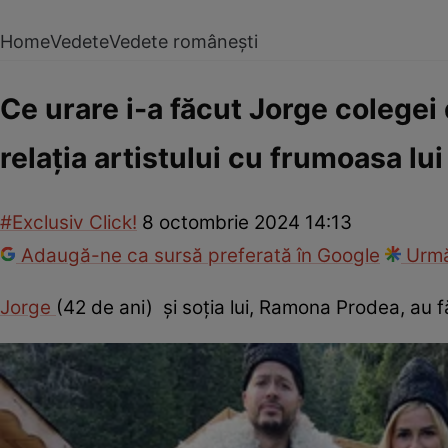
Home
Vedete
Vedete românești
Ce urare i-a făcut Jorge colegei 
relația artistului cu frumoasa lui
#Exclusiv Click!
8 octombrie 2024 14:13
Adaugă-ne ca sursă preferată în Google
Urmă
Jorge
(42 de ani) și soția lui, Ramona Prodea, au f