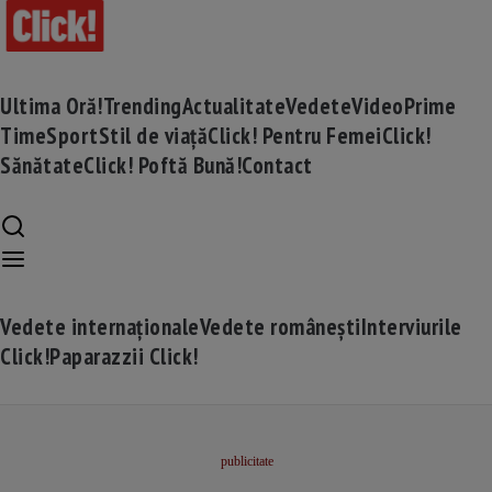
Ultima Oră!
Trending
Actualitate
Vedete
Video
Prime
Time
Sport
Stil de viață
Click! Pentru Femei
Click!
Sănătate
Click! Poftă Bună!
Contact
Vedete internaționale
Vedete românești
Interviurile
Click!
Paparazzii Click!