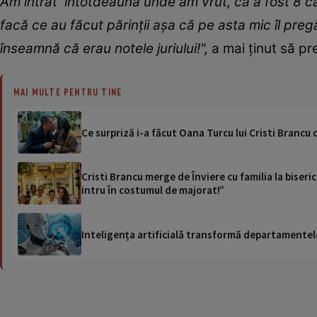
Am intrat întotdeauna unde am vrut, că a fost 8 că 
facă ce au făcut părinții așa că pe asta mic îl preg
înseamnă că erau notele juriului!",
a mai ținut să pr
MAI MULTE PENTRU TINE
Ce surpriză i-a făcut Oana Turcu lui Cristi Brancu 
Cristi Brancu merge de Înviere cu familia la biser
intru în costumul de majorat!”
Inteligența artificială transformă departamentele