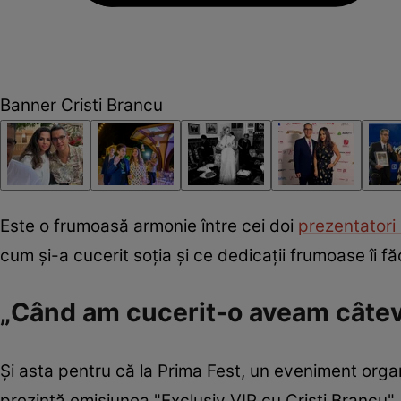
Banner Cristi Brancu
Este o frumoasă armonie între cei doi
prezentatori 
cum și-a cucerit soția și ce dedicații frumoase îi făc
„Când am cucerit-o aveam câteva
Și asta pentru că la Prima Fest, un eveniment org
prezintă emisiunea "Exclusiv VIP cu Cristi Brancu", 