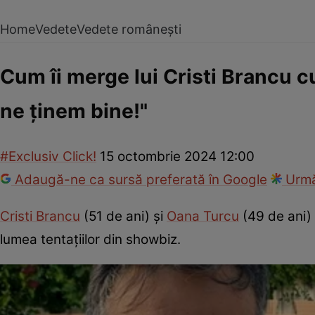
Home
Vedete
Vedete românești
Cum îi merge lui Cristi Brancu c
ne ținem bine!"
#Exclusiv Click!
15 octombrie 2024 12:00
Adaugă-ne ca sursă preferată în Google
Urmă
Cristi Brancu
(51 de ani) și
Oana Turcu
(49 de ani) 
lumea tentațiilor din showbiz.