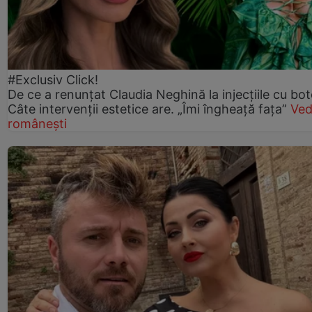
#Exclusiv Click!
De ce a renunțat Claudia Neghină la injecțiile cu bot
Câte intervenții estetice are. „Îmi îngheață fața”
Ved
românești