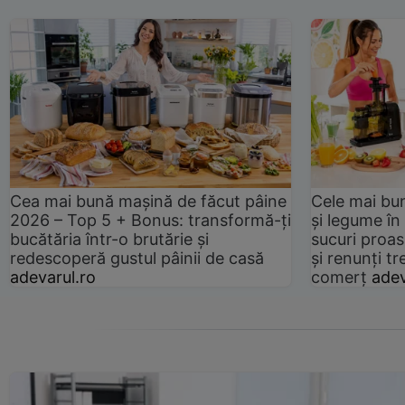
Cea mai bună mașină de făcut pâine
Cele mai bu
2026 – Top 5 + Bonus: transformă-ți
și legume în
bucătăria într-o brutărie și
sucuri proas
redescoperă gustul pâinii de casă
și renunți tr
adevarul.ro
comerț
adev