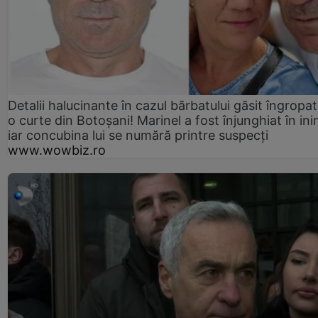
Detalii halucinante în cazul bărbatului găsit îngropat
o curte din Botoșani! Marinel a fost înjunghiat în ini
iar concubina lui se numără printre suspecți
www.wowbiz.ro