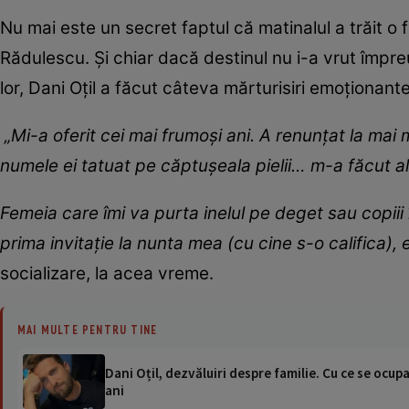
Nu mai este un secret faptul că matinalul a trăit
Rădulescu. Și chiar dacă destinul nu i-a vrut împre
lor, Dani Oțil a făcut câteva mărturisiri emoționant
„Mi-a oferit cei mai frumoşi ani. A renunţat la mai m
numele ei tatuat pe căptuşeala pielii… m-a făcut al
Femeia care îmi va purta inelul pe deget sau copii
prima invitaţie la nunta mea (cu cine s-o califica), 
socializare, la acea vreme.
MAI MULTE PENTRU TINE
Dani Oțil, dezvăluiri despre familie. Cu ce se ocu
ani