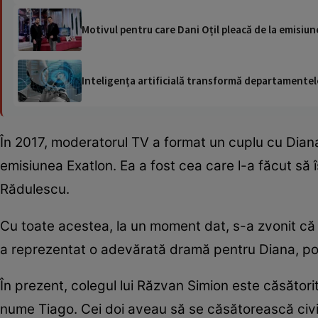
Motivul pentru care Dani Oțil pleacă de la emisiune
Inteligența artificială transformă departamentele
În 2017, moderatorul TV a format un cuplu cu Diana
emisiunea Exatlon. Ea a fost cea care l-a făcut să îș
Rădulescu.
Cu toate acestea, la un moment dat, s-a zvonit că a
a reprezentat o adevărată dramă pentru Diana, potri
În prezent, colegul lui Răzvan Simion este căsători
nume Tiago. Cei doi aveau să se căsătorească civi