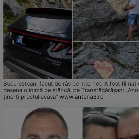
Bucureștean, făcut de râs pe internet: A fost filmat
desena o inimă pe stâncă, pe Transfăgărășan: „Ann
ține-ți prostul acasă”
www.antena3.ro