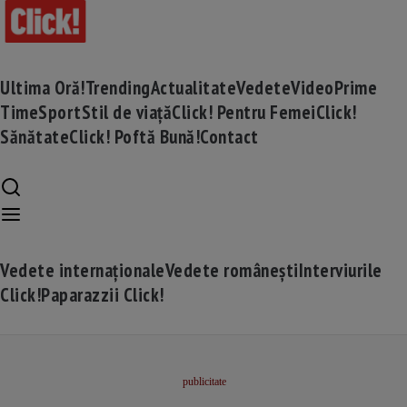
Ultima Oră!
Trending
Actualitate
Vedete
Video
Prime
Time
Sport
Stil de viață
Click! Pentru Femei
Click!
Sănătate
Click! Poftă Bună!
Contact
Vedete internaționale
Vedete românești
Interviurile
Click!
Paparazzii Click!