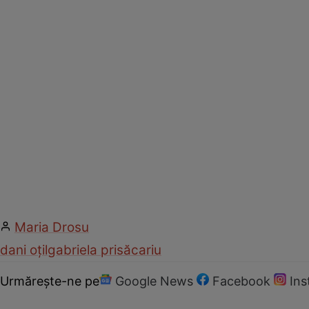
Maria Drosu
dani oțil
gabriela prisăcariu
Urmărește-ne pe
Google News
Facebook
In