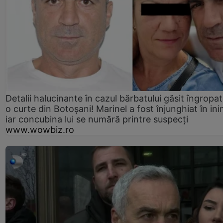
Detalii halucinante în cazul bărbatului găsit îngropat
o curte din Botoșani! Marinel a fost înjunghiat în ini
iar concubina lui se numără printre suspecți
www.wowbiz.ro