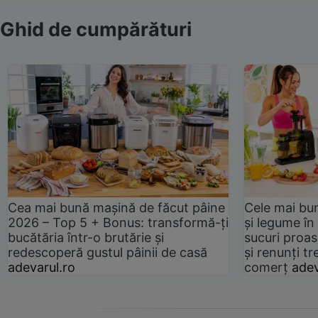
Ghid de cumpărături
Cea mai bună mașină de făcut pâine
Cele mai bu
2026 – Top 5 + Bonus: transformă-ți
și legume în
bucătăria într-o brutărie și
sucuri proas
redescoperă gustul pâinii de casă
și renunți tr
adevarul.ro
comerț
adev