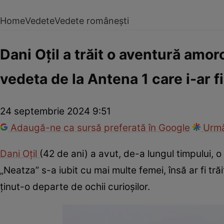
Home
Vedete
Vedete românești
Dani Oțil a trăit o aventură amor
vedeta de la Antena 1 care i-ar fi
24 septembrie 2024 9:51
Adaugă-ne ca sursă preferată în Google
Urmă
Dani Oțil
(42 de ani) a avut, de-a lungul timpului,
„Neatza” s-a iubit cu mai multe femei, însă ar fi t
ținut-o departe de ochii curioșilor.