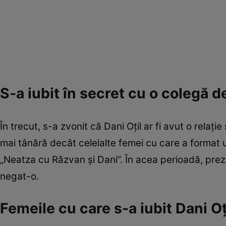
S-a iubit în secret cu o colegă d
În trecut, s-a zvonit că Dani Oțil ar fi avut o relaț
mai tânără decât celelalte femei cu care a format 
„Neatza cu Răzvan și Dani”. În acea perioadă, prez
negat-o.
Femeile cu care s-a iubit Dani Oț