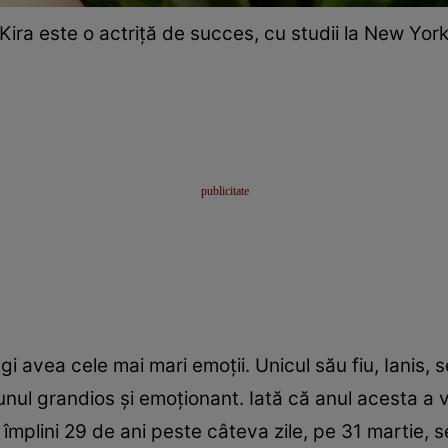
Kira este o actriță de succes, cu studii la New Yor
agi avea cele mai mari emoţii. Unicul său fiu, Ianis
nul grandios şi emoţionant. Iată că anul acesta a ven
 împlini 29 de ani peste câteva zile, pe 31 martie, s