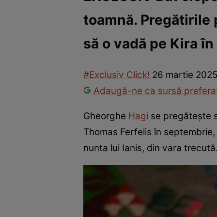
toamnă. Pregătirile
Vedete internaționale
Vedete românești
Interviurile Cli
să o vadă pe Kira în
#Exclusiv Click!
26 martie 2025
Adaugă-ne ca sursă preferat
Gheorghe
Hagi
se pregăteşte să
Thomas Ferfelis în septembrie, i
nunta lui Ianis, din vara trecută