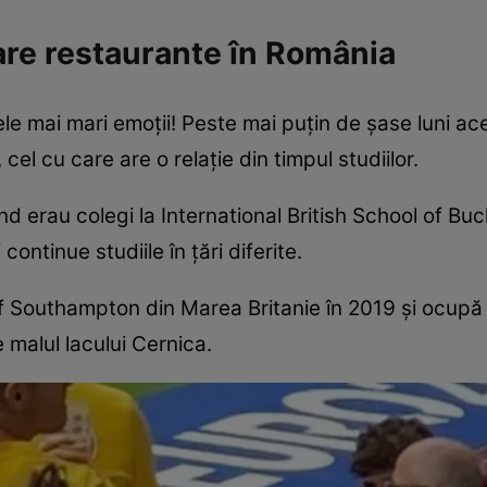
are restaurante în România
mai mari emoţii! Peste mai puţin de şase luni ace
el cu care are o relaţie din timpul studiilor.
nd erau colegi la International British School of Bu
ontinue studiile în ţări diferite.
f Southampton din Marea Britanie în 2019 şi ocupă
e malul lacului Cernica.