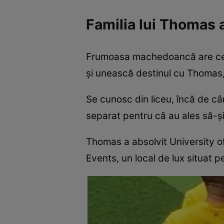
Familia lui Thomas 
Frumoasa machedoancă are cele 
şi unească destinul cu Thomas, c
Se cunosc din liceu, încă de câ
separat pentru că au ales să-şi c
Thomas a absolvit University o
Events, un local de lux situat p