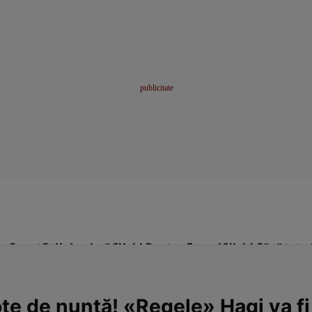
me
Sport
Stil de viață
Click! Pentru Femei
Click! Sănătate
e de nuntă! «Regele» Hagi va fi 