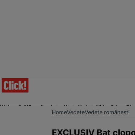
Ultima Oră!
Trending
Actualitate
Vedete
Video
Prime Ti
Home
Vedete
Vedete românești
EXCLUSIV Bat clopot