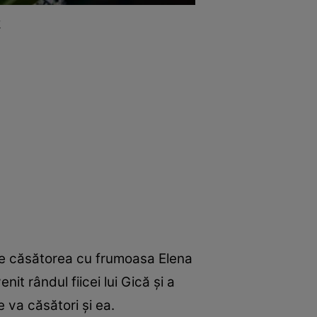
k
, se căsătorea cu frumoasa Elena
it rândul fiicei lui Gică şi a
e va căsători şi ea.