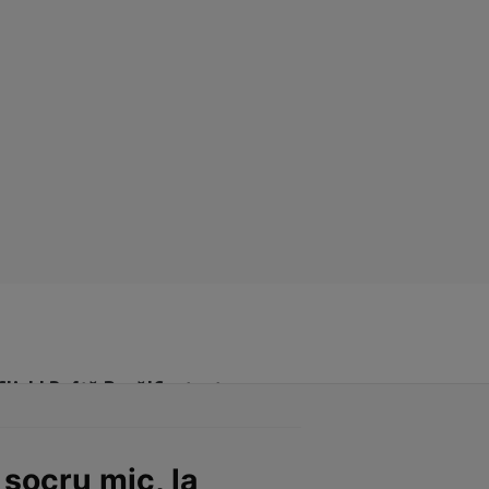
Click! Poftă Bună!
Contact
socru mic, la