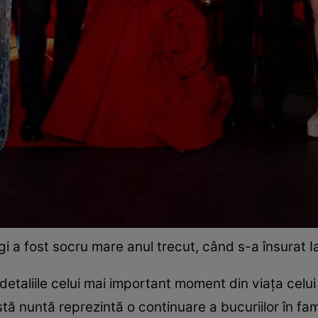
i a fost socru mare anul trecut, când s-a însurat I
ă detaliile celui mai important moment din viaţa cel
 nuntă reprezintă o continuare a bucuriilor în fami