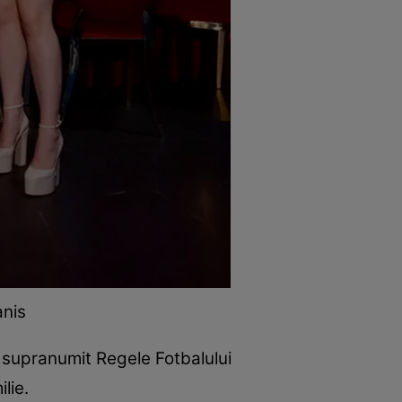
anis
ui supranumit Regele Fotbalului
lie.