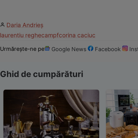
Daria Andrieș
laurentiu reghecampf
corina caciuc
Urmărește-ne pe
Google News
Facebook
In
Ghid de cumpărături