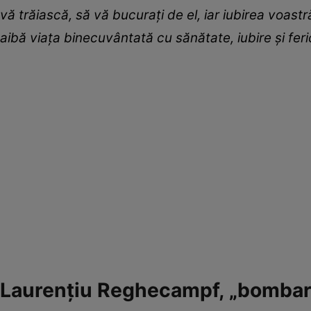
vă trăiască, să vă bucurați de el, iar iubirea voast
aibă viața binecuvântată cu sănătate, iubire și ferici
Laurențiu Reghecampf, „bombard