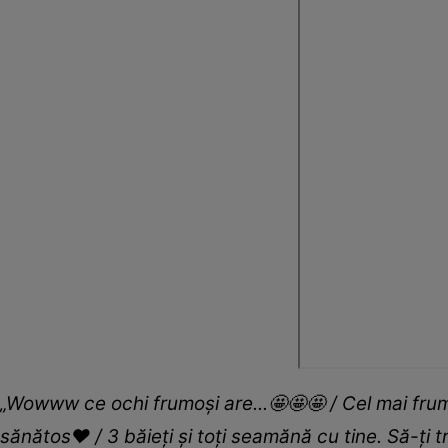
„Wowww ce ochi frumoși are...🤩🤩🤩 / Cel mai frumo
sănătos❤ / 3 băieți și toți seamănă cu tine. Să-ți 