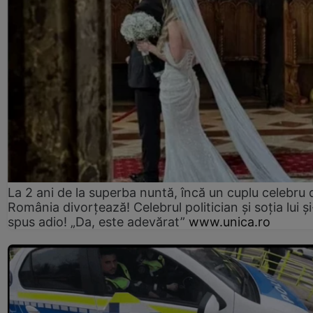
La 2 ani de la superba nuntă, încă un cuplu celebru 
România divorțează! Celebrul politician și soția lui ș
spus adio! „Da, este adevărat”
www.unica.ro