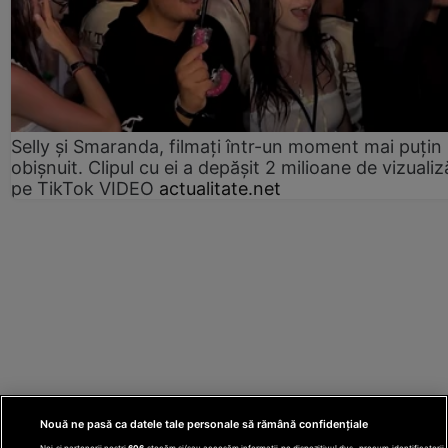
Selly și Smaranda, filmați într-un moment mai puțin
obișnuit. Clipul cu ei a depășit 2 milioane de vizualiz
pe TikTok VIDEO
actualitate.net
Nouă ne pasă ca datele tale personale să rămână confidențiale
Noi și partenerii noștri
606
stocăm și/sau accesăm informații pe dispozitivul dvs., precum identificatorii