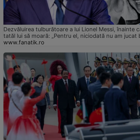
Dezvăluirea tulburătoare a lui Lionel Messi, înainte c
tatăl lui să moară: „Pentru el, niciodată nu am jucat 
www.fanatik.ro