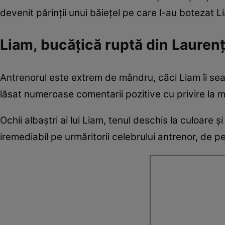
devenit părinții unui băiețel pe care l-au botezat L
Liam, bucățică ruptă din Laure
Antrenorul este extrem de mândru, căci Liam îi seam
lăsat numeroase comentarii pozitive cu privire la m
Ochii albaștri ai lui Liam, tenul deschis la culoare ș
iremediabil pe urmăritorii celebrului antrenor, de p