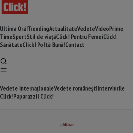
Ultima Oră!
Trending
Actualitate
Vedete
Video
Prime
Time
Sport
Stil de viață
Click! Pentru Femei
Click!
Sănătate
Click! Poftă Bună!
Contact
Vedete internaționale
Vedete românești
Interviurile
Click!
Paparazzii Click!