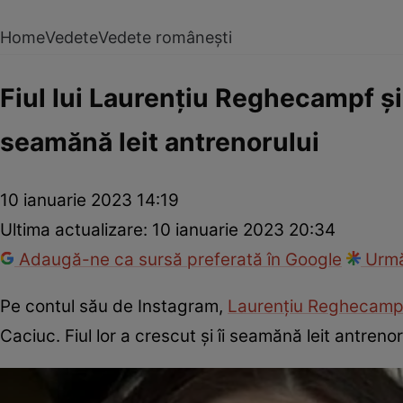
Home
Vedete
Vedete românești
Fiul lui Laurențiu Reghecampf și 
seamănă leit antrenorului
10 ianuarie 2023 14:19
Ultima actualizare:
10 ianuarie 2023 20:34
Adaugă-ne ca sursă preferată în Google
Urmă
Pe contul său de Instagram,
Laurențiu Reghecamp
Caciuc. Fiul lor a crescut și îi seamănă leit antrenor