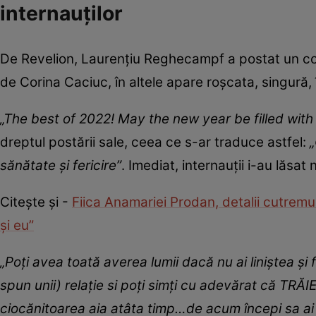
internauților
De Revelion, Laurențiu Reghecampf a postat un cola
de Corina Caciuc, în altele apare roșcata, singură, 
„The best of 2022! May the new year be filled with
dreptul postării sale, ceea ce s-ar traduce astfel:
„
sănătate și fericire”
. Imediat, internauții i-au lăsa
Citește și -
Fiica Anamariei Prodan, detalii cutrem
și eu”
„Poți avea toată averea lumii dacă nu ai liniștea și 
spun unii) relație si poți simți cu adevărat că TRĂI
ciocănitoarea aia atâta timp…de acum începi sa ai și