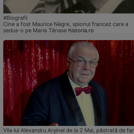
#Biografii
Cine a fost Maurice Nègre, spionul francez care a
sedus-o pe Maria Tănase
historia.ro
Vila lui Alexandru Arșinel de la 2 Mai, păstrată de fam