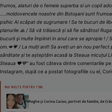
frumos, alaturi de o femeie superba si un copil ado
.....moldovencele noastre din Botoșani sunt frumoase 
psihic Ai scăpat de sugrumare ! Sa te bucuri de libe
planurile 🙏 / Să vă trăiască și să fie sănătos! Ruga
bucurii și multe împliniri in anul care se apropie ! / 
om.💋💗 / La mulți ani!! Sa aveți un an nou perfect 
sănătate și te așteptăm acasă la Steaua micuțul Li
Steaua ❤️💙”
au fost câteva dintre comentariile pe
Instagram, după ce a postat fotografiile cu el, Cori
MAI MULTE PENTRU TINE
Reghe și Corina Caciuc, portret de familie, de Cră