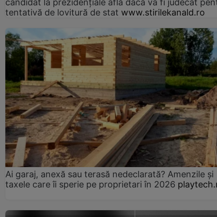
candidat la prezidențiale află dacă va fi judecat pen
tentativă de lovitură de stat
www.stirilekanald.ro
Ai garaj, anexă sau terasă nedeclarată? Amenzile și
taxele care îi sperie pe proprietari în 2026
playtech.