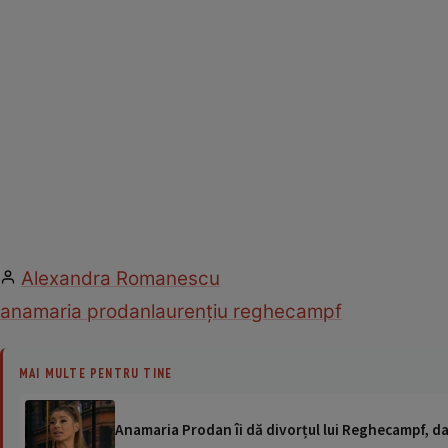
Alexandra Romanescu
anamaria prodan
laurențiu reghecampf
MAI MULTE PENTRU TINE
Anamaria Prodan îi dă divorțul lui Reghecampf, dar 