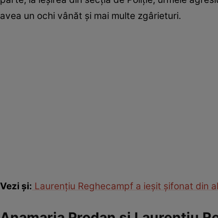
avea un ochi vânăt și mai multe zgârieturi.
Vezi și:
Laurențiu Reghecampf a ieșit șifonat din 
Anamaria Prodan și Laurențiu R