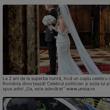
La 2 ani de la superba nuntă, încă un cuplu celebru 
România divorțează! Celebrul politician și soția lui ș
spus adio! „Da, este adevărat”
www.unica.ro