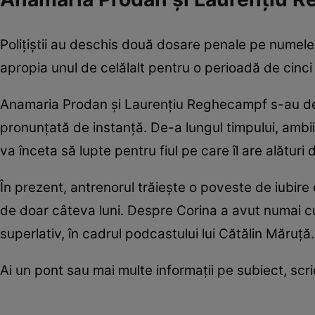
Polițiștii au deschis două dosare penale pe numele l
apropia unul de celălalt pentru o perioadă de cinci 
Anamaria Prodan și Laurențiu Reghecampf s-au despă
pronunțată de instanță. De-a lungul timpului, ambi
va înceta să lupte pentru fiul pe care îl are alături
În prezent, antrenorul trăiește o poveste de iubire
de doar câteva luni. Despre Corina a avut numai cu
superlativ, în cadrul podcastului lui Cătălin Măruță.
Ai un pont sau mai multe informații pe subiect, sc