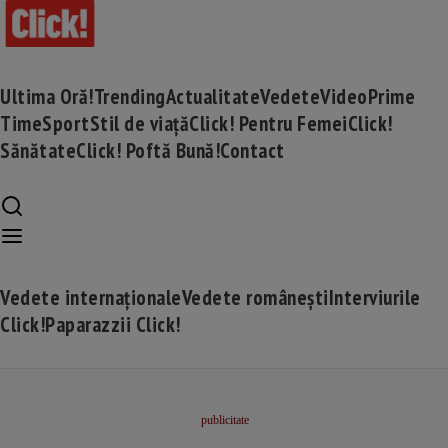
Ultima Oră!
Trending
Actualitate
Vedete
Video
Prime
Time
Sport
Stil de viață
Click! Pentru Femei
Click!
Sănătate
Click! Poftă Bună!
Contact
Vedete internaționale
Vedete românești
Interviurile
Click!
Paparazzii Click!