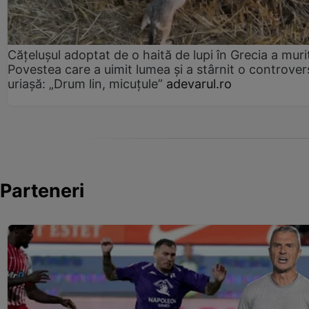
Cățelușul adoptat de o haită de lupi în Grecia a muri
Povestea care a uimit lumea și a stârnit o controver
uriașă: „Drum lin, micuțule”
adevarul.ro
Parteneri