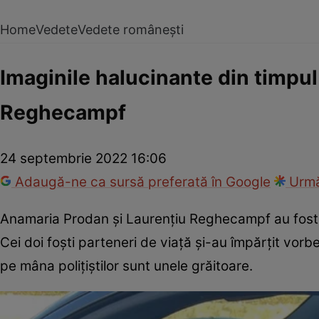
Home
Vedete
Vedete românești
Imaginile halucinante din timpul
Reghecampf
24 septembrie 2022 16:06
Adaugă-ne ca sursă preferată în Google
Urmă
Anamaria Prodan și Laurențiu Reghecampf au fost 
Cei doi foști parteneri de viață și-au împărțit vorbe
pe mâna polițiștilor sunt unele grăitoare.