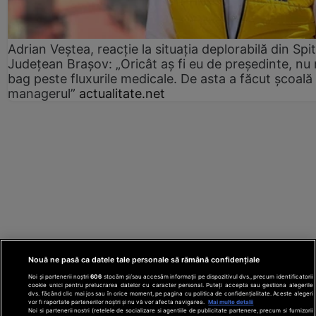
Adrian Veștea, reacție la situația deplorabilă din Spit
Județean Brașov: „Oricât aș fi eu de președinte, nu
bag peste fluxurile medicale. De asta a făcut școală
managerul”
actualitate.net
Nouă ne pasă ca datele tale personale să rămână confidențiale
Noi și partenerii noștri
606
stocăm și/sau accesăm informații pe dispozitivul dvs., precum identificatorii
cookie unici pentru prelucrarea datelor cu caracter personal. Puteți accepta sau gestiona alegerile
dvs. făcând clic mai jos sau în orice moment, pe pagina cu politica de confidențialitate. Aceste alegeri
vor fi raportate partenerilor noștri și nu vă vor afecta navigarea.
Mai multe detalii
Noi si partenerii nostri (retelele de socializare si agentiile de publicitate partenere, precum si furnizorii