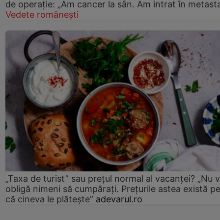
de operație: „Am cancer la sân. Am intrat în metast
Vedete românești
„Taxa de turist” sau prețul normal al vacanței? „Nu 
obligă nimeni să cumpărați. Prețurile astea există p
că cineva le plătește”
adevarul.ro