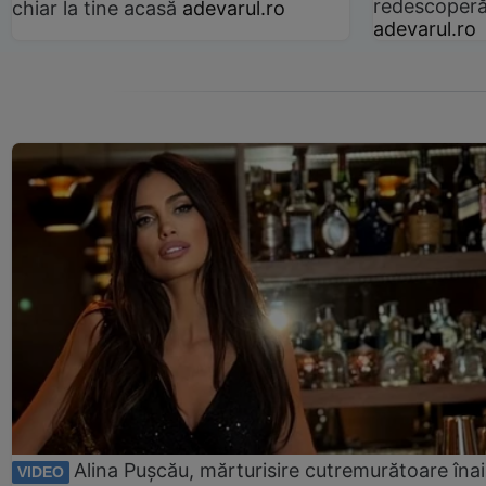
redescoperă 
chiar la tine acasă
adevarul.ro
adevarul.ro
Alina Pușcău, mărturisire cutremurătoare îna
VIDEO