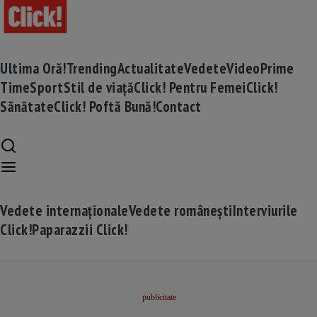
Ultima Oră!
Trending
Actualitate
Vedete
Video
Prime
Time
Sport
Stil de viață
Click! Pentru Femei
Click!
Sănătate
Click! Poftă Bună!
Contact
Vedete internaționale
Vedete românești
Interviurile
Click!
Paparazzii Click!