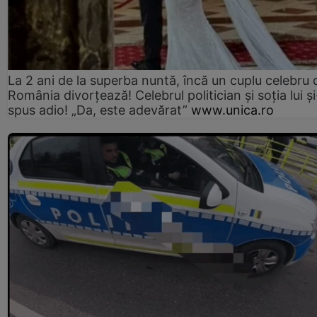
La 2 ani de la superba nuntă, încă un cuplu celebru 
România divorțează! Celebrul politician și soția lui ș
spus adio! „Da, este adevărat”
www.unica.ro