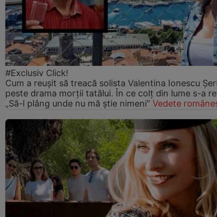
#Exclusiv Click!
Cum a reușit să treacă solista Valentina Ionescu Șe
peste drama morții tatălui. În ce colț din lume s-a re
„Să-l plâng unde nu mă știe nimeni”
Vedete româneș