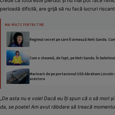
crede că totul este pierdut și nu mai pot face nimi
perioadă dificilă, are grijă să nu facă lucruri risca
MAI MULTE PENTRU TINE
Regimul secret pe care îl urmează Neti Sandu. Cu
Cum o cheamă, de fapt, pe Neti Sandu. În buletinul 
Marinarii de pe portavionul USS Abraham Lincoln su
acestora
„De asta nu e voie! Dacă eu îți spun că o să mori și
da, se poate! Am avut răbdare să treacă momentul