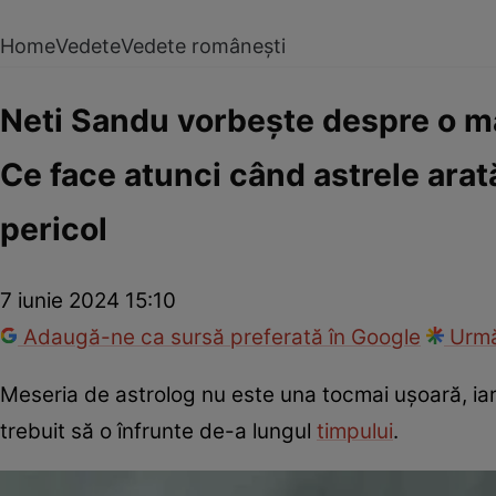
Home
Vedete
Vedete românești
Neti Sandu vorbește despre o ma
Ce face atunci când astrele arat
pericol
7 iunie 2024 15:10
Adaugă-ne ca sursă preferată în Google
Urmă
Meseria de astrolog nu este una tocmai ușoară, ia
trebuit să o înfrunte de-a lungul
timpului
.