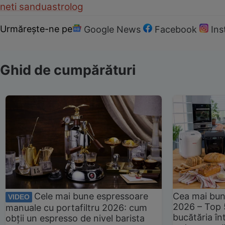
neti sandu
astrolog
Urmărește-ne pe
Google News
Facebook
In
Ghid de cumpărături
Cele mai bune espressoare
Cea mai bun
VIDEO
2026 – Top 
manuale cu portafiltru 2026: cum
bucătăria înt
obții un espresso de nivel barista