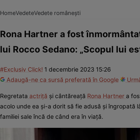
Home
Vedete
Vedete românești
Rona Hartner a fost înmormântată
lui Rocco Sedano: „Scopul lui es
#Exclusiv Click!
1 decembrie 2023 15:26
Adaugă-ne ca sursă preferată în Google
Urmă
Regretata
actriță
și cântăreață
Rona Hartner
a fos
acolo unde ea și-a dorit să fie adusă și îngropată l
familiei sale încă de când era în viață.