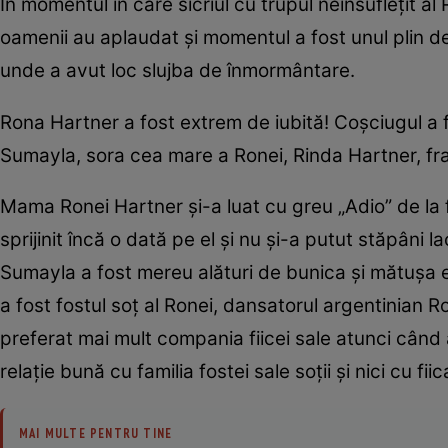
În momentul în care sicriul cu trupul neînsuflețit al
oamenii au aplaudat și momentul a fost unul plin de 
unde a avut loc slujba de înmormântare.
Rona Hartner a fost extrem de iubită! Coșciugul a fo
Sumayla, sora cea mare a Ronei, Rinda Hartner, fra
Mama Ronei Hartner și-a luat cu greu „Adio” de la fii
sprijinit încă o dată pe el și nu și-a putut stăpâni la
Sumayla a fost mereu alături de bunica și mătușa ei.
a fost fostul soț al Ronei, dansatorul argentinian
preferat mai mult compania fiicei sale atunci când 
relație bună cu familia fostei sale soții și nici cu fiica
MAI MULTE PENTRU TINE