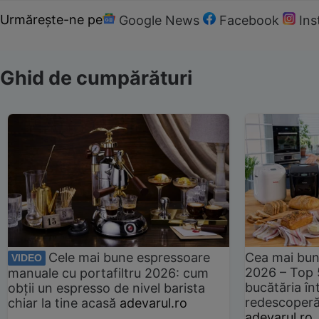
Urmărește-ne pe
Google News
Facebook
In
Ghid de cumpărături
Cele mai bune espressoare
Cea mai bun
VIDEO
2026 – Top 
manuale cu portafiltru 2026: cum
bucătăria înt
obții un espresso de nivel barista
redescoperă 
chiar la tine acasă
adevarul.ro
adevarul.ro