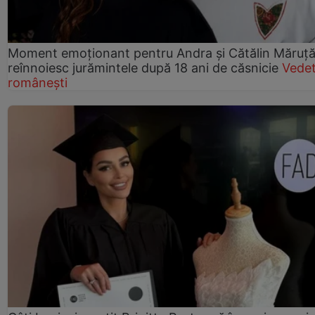
Moment emoționant pentru Andra și Cătălin Măruță!
reînnoiesc jurămintele după 18 ani de căsnicie
Vede
românești