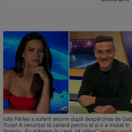
Iulia Pârlea a suferit enorm după despărțirea de Gab
Torje! A renunțat la carieră pentru el și s-a mutat în
Spania: „Eu stăteam în casă, să plâng”
Vedete româ