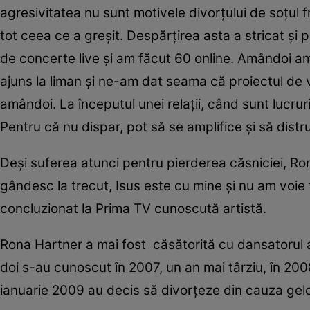
agresivitatea nu sunt motivele divorțului de soțu
tot ceea ce a greșit. Despărțirea asta a stricat și 
de concerte live și am făcut 60 online. Amândoi am
ajuns la liman și ne-am dat seama că proiectul de vi
amândoi. La începutul unei relații, când sunt lucru
Pentru că nu dispar, pot să se amplifice și să distru
Deși suferea atunci pentru pierderea căsniciei, Ro
gândesc la trecut, Isus este cu mine și nu am voie f
concluzionat la Prima TV cunoscută artistă.
Rona Hartner a mai fost căsătorită cu dansatorul a
doi s-au cunoscut în 2007, un an mai târziu, în 2008
ianuarie 2009 au decis să divorțeze din cauza geloz