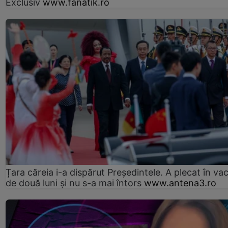
Exclusiv
www.fanatik.ro
Țara căreia i-a dispărut Președintele. A plecat în va
de două luni și nu s-a mai întors
www.antena3.ro