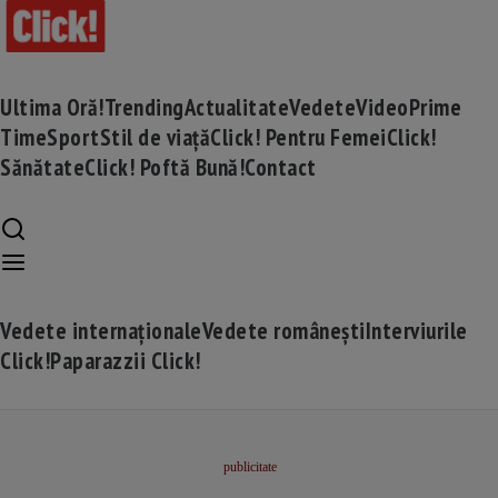
Ultima Oră!
Trending
Actualitate
Vedete
Video
Prime
Time
Sport
Stil de viață
Click! Pentru Femei
Click!
Sănătate
Click! Poftă Bună!
Contact
Vedete internaționale
Vedete românești
Interviurile
Click!
Paparazzii Click!