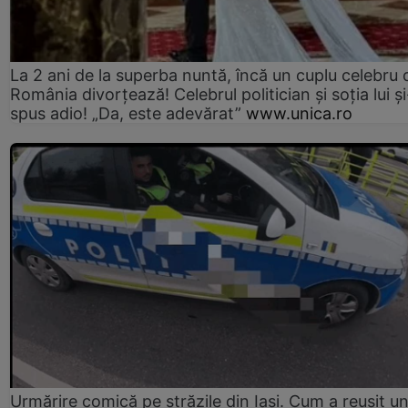
La 2 ani de la superba nuntă, încă un cuplu celebru 
România divorțează! Celebrul politician și soția lui ș
spus adio! „Da, este adevărat”
www.unica.ro
Urmărire comică pe străzile din Iași. Cum a reușit u