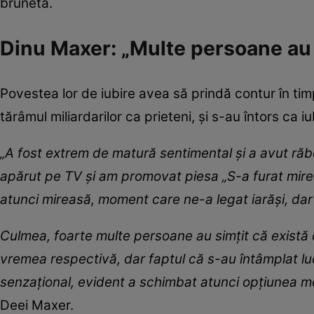
bruneta.
Dinu Maxer: „Multe persoane au s
Povestea lor de iubire avea să prindă contur în ti
tărâmul miliardarilor ca prieteni, și s-au întors ca iu
„A fost extrem de matură sentimental și a avut răbd
apărut pe TV și am promovat piesa „S-a furat mire
atunci mireasă, moment care ne-a legat iarăși, da
Culmea, foarte multe persoane au simțit că există c
vremea respectivă, dar faptul că s-au întâmplat l
senzațional, evident a schimbat atunci opțiunea m
Deei Maxer.