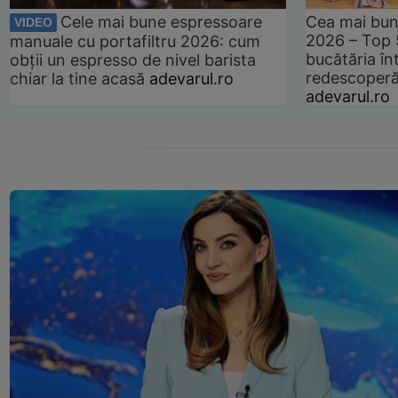
Cele mai bune espressoare
Cea mai bun
VIDEO
2026 – Top 
manuale cu portafiltru 2026: cum
bucătăria înt
obții un espresso de nivel barista
redescoperă 
chiar la tine acasă
adevarul.ro
adevarul.ro