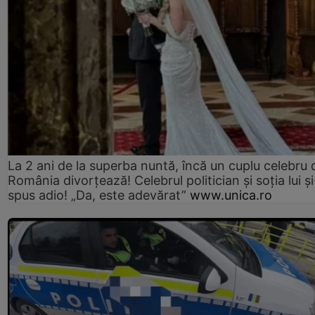
La 2 ani de la superba nuntă, încă un cuplu celebru 
România divorțează! Celebrul politician și soția lui ș
spus adio! „Da, este adevărat”
www.unica.ro