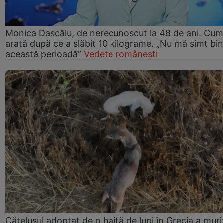
Monica Dascălu, de nerecunoscut la 48 de ani. Cum
arată după ce a slăbit 10 kilograme. „Nu mă simt bin
această perioadă”
Vedete românești
Cățelușul adoptat de o haită de lupi în Grecia a muri