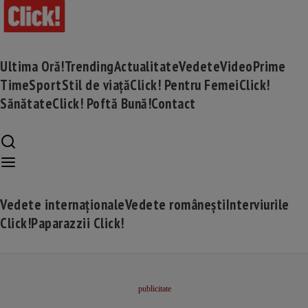
Ultima Oră!
Trending
Actualitate
Vedete
Video
Prime
Time
Sport
Stil de viață
Click! Pentru Femei
Click!
Sănătate
Click! Poftă Bună!
Contact
Vedete internaționale
Vedete românești
Interviurile
Click!
Paparazzii Click!