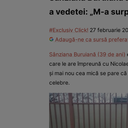
a vedetei: „M-a surpr
Vedete internaționale
Vedete românești
Interviurile Cli
#Exclusiv Click!
27 februarie 2
Adaugă-ne ca sursă preferat
Sânziana Buruiană (39 de ani)
e
care le are împreună cu Nicolae 
și mai nou cea mică se pare că
celebre.