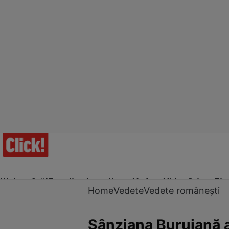
Ultima Oră!
Trending
Actualitate
Vedete
Video
Prime Ti
Home
Vedete
Vedete românești
Sânziana Buruiană a