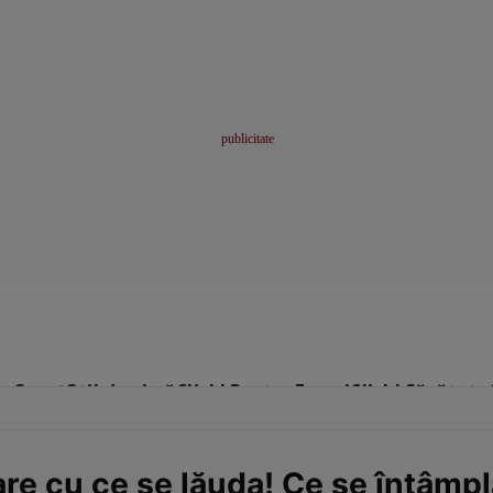
me
Sport
Stil de viață
Click! Pentru Femei
Click! Sănătate
re cu ce se lăuda! Ce se întâmpl