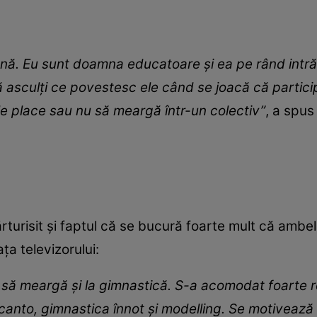
. Eu sunt doamna educatoare și ea pe rând intră în 
 asculți ce povestesc ele când se joacă că participă
le place sau nu să meargă într-un colectiv”
, a spu
turisit și faptul că se bucură foarte mult că ambel
fața televizorului:
 să meargă și la gimnastică. S-a acomodat foarte
canto, gimnastica înnot și modelling. Se motivează 