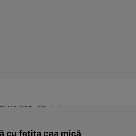
Click! Poftă Bună!
Contact
ă cu fetița cea mică