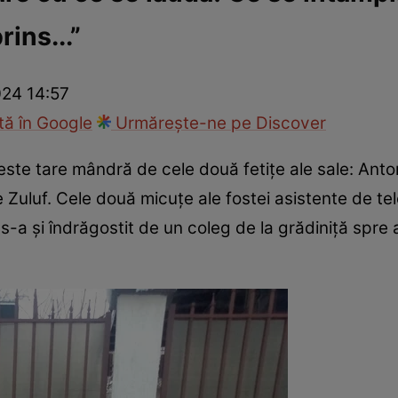
ins...”
ck!
Paparazzii Click!
024 14:57
ă în Google
Urmărește-ne pe Discover
ste tare mândră de cele două fetițe ale sale: Antoni
Zuluf. Cele două micuțe ale fostei asistente de tele
 s-a și îndrăgostit de un coleg de la grădiniță sp