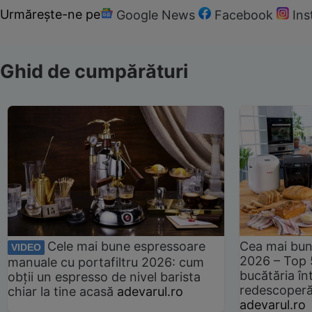
Urmărește-ne pe
Google News
Facebook
In
Ghid de cumpărături
Cele mai bune espressoare
Cea mai bun
VIDEO
2026 – Top 
manuale cu portafiltru 2026: cum
bucătăria înt
obții un espresso de nivel barista
redescoperă 
chiar la tine acasă
adevarul.ro
adevarul.ro