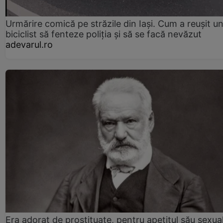
Urmărire comică pe străzile din Iași. Cum a reușit u
biciclist să fenteze poliția și să se facă nevăzut
adevarul.ro
Era adorat de prostituate, pentru apetitul său sexua