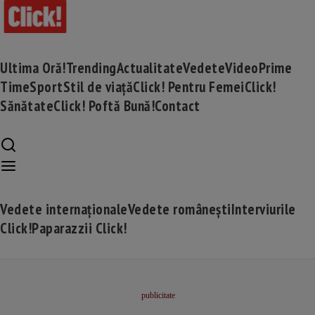
Ultima Oră!
Trending
Actualitate
Vedete
Video
Prime
Time
Sport
Stil de viață
Click! Pentru Femei
Click!
Sănătate
Click! Poftă Bună!
Contact
Vedete internaționale
Vedete românești
Interviurile
Click!
Paparazzii Click!