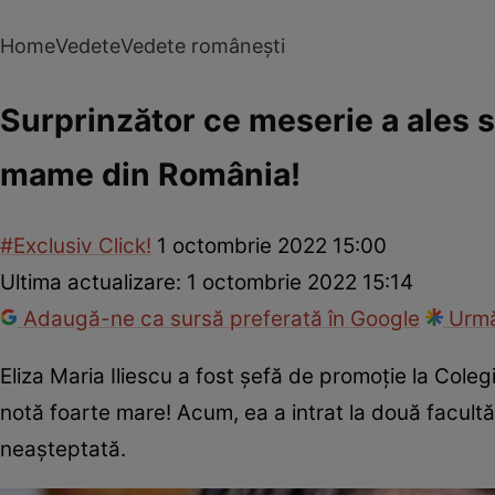
Home
Vedete
Vedete românești
Surprinzător ce meserie a ales să
mame din România!
#Exclusiv Click!
1 octombrie 2022 15:00
Ultima actualizare:
1 octombrie 2022 15:14
Adaugă-ne ca sursă preferată în Google
Urmă
Eliza Maria Iliescu a fost șefă de promoție la Coleg
notă foarte mare! Acum, ea a intrat la două facultă
neașteptată.