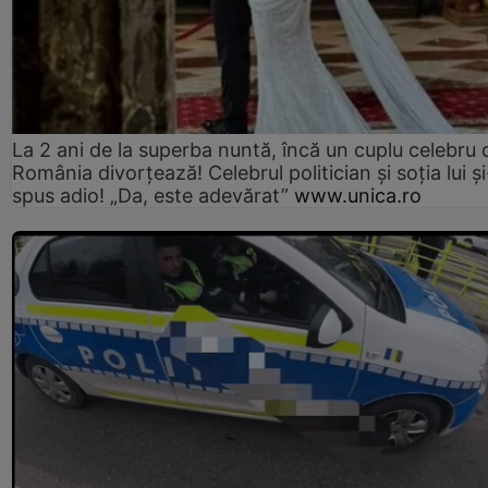
La 2 ani de la superba nuntă, încă un cuplu celebru 
România divorțează! Celebrul politician și soția lui ș
spus adio! „Da, este adevărat”
www.unica.ro