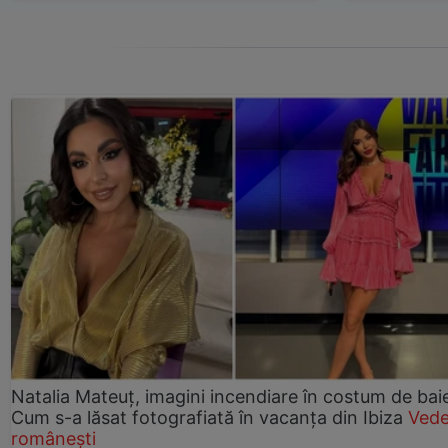
Natalia Mateuț, imagini incendiare în costum de bai
Cum s-a lăsat fotografiată în vacanța din Ibiza
Vede
românești