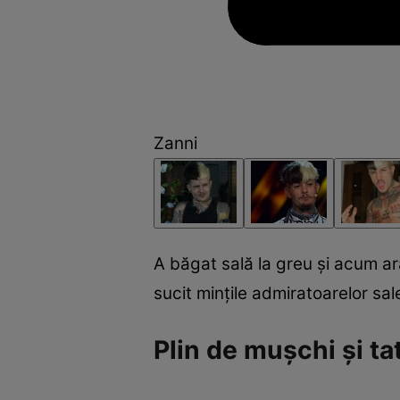
Zanni
A băgat sală la greu și acum ara
sucit mințile admiratoarelor sal
Plin de mușchi și ta