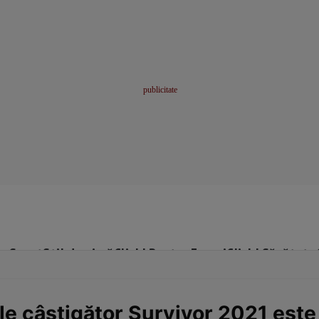
me
Sport
Stil de viață
Click! Pentru Femei
Click! Sănătate
ele câștigător Survivor 2021 est