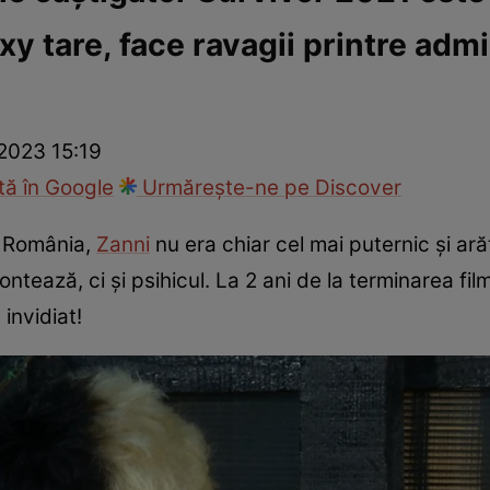
xy tare, face ravagii printre adm
ck!
Paparazzii Click!
 2023 15:19
ă în Google
Urmărește-ne pe Discover
r România,
Zanni
nu era chiar cel mai puternic și ar
ntează, ci și psihicul. La 2 ani de la terminarea film
invidiat!