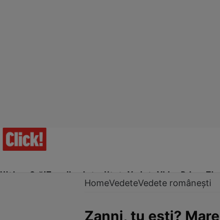
Ultima Oră!
Trending
Actualitate
Vedete
Video
Prime Ti
Home
Vedete
Vedete românești
Zanni, tu ești? Mar