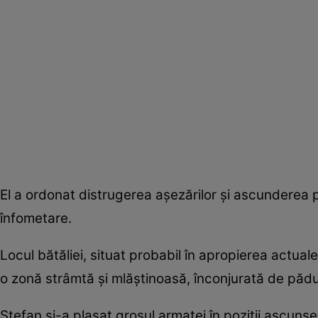
El a ordonat distrugerea așezărilor și ascunderea pr
înfometare.
Locul bătăliei, situat probabil în apropierea actuale
o zonă strâmtă și mlăștinoasă, înconjurată de pădu
Ștefan și-a plasat grosul armatei în poziții ascu