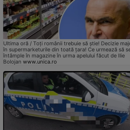
Ultima oră / Toți românii trebuie să știe! Decizie maj
în supermarketurile din toată țara! Ce urmează să s
întâmple în magazine în urma apelului făcut de Ilie
Bolojan
www.unica.ro