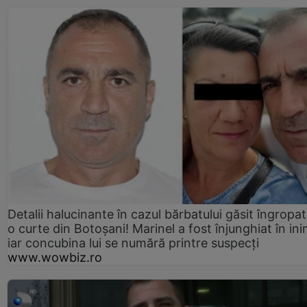
Detalii halucinante în cazul bărbatului găsit îngropat
o curte din Botoșani! Marinel a fost înjunghiat în ini
iar concubina lui se numără printre suspecți
www.wowbiz.ro