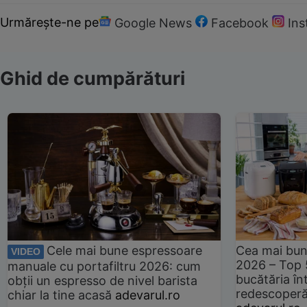
Urmărește-ne pe
Google News
Facebook
In
Ghid de cumpărături
Cele mai bune espressoare
Cea mai bun
VIDEO
2026 – Top 
manuale cu portafiltru 2026: cum
bucătăria înt
obții un espresso de nivel barista
redescoperă 
chiar la tine acasă
adevarul.ro