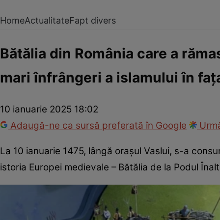
Home
Actualitate
Fapt divers
Bătălia din România care a rămas
mari înfrângeri a islamului în fa
10 ianuarie 2025 18:02
Adaugă-ne ca sursă preferată în Google
Urmă
La 10 ianuarie 1475, lângă orașul Vaslui, s-a consu
istoria Europei medievale – Bătălia de la Podul Înalt