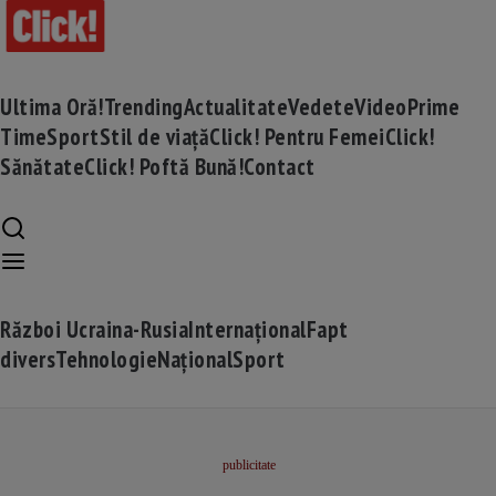
Ultima Oră!
Trending
Actualitate
Vedete
Video
Prime
Time
Sport
Stil de viață
Click! Pentru Femei
Click!
Sănătate
Click! Poftă Bună!
Contact
Război Ucraina-Rusia
Internațional
Fapt
divers
Tehnologie
Național
Sport