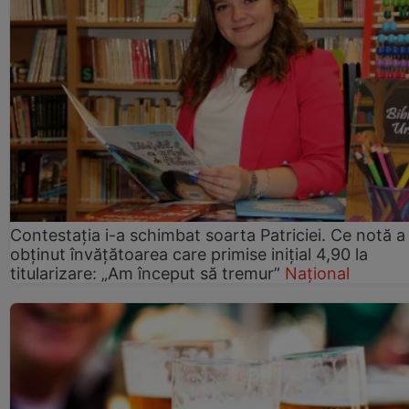
Contestația i-a schimbat soarta Patriciei. Ce notă a
obținut învățătoarea care primise inițial 4,90 la
titularizare: „Am început să tremur”
Național