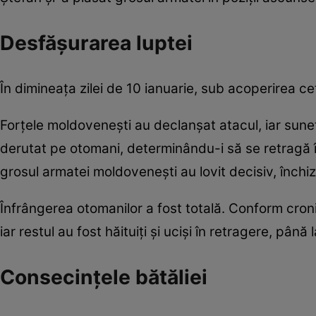
Desfășurarea luptei
În dimineața zilei de 10 ianuarie, sub acoperirea c
Forțele moldovenești au declanșat atacul, iar sunete
derutat pe otomani, determinându-i să se retragă în
grosul armatei moldovenești au lovit decisiv, înch
Înfrângerea otomanilor a fost totală. Conform croni
iar restul au fost hăituiți și uciși în retragere, până
Consecințele bătăliei