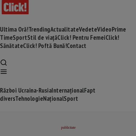
Ultima Oră!
Trending
Actualitate
Vedete
Video
Prime
Time
Sport
Stil de viață
Click! Pentru Femei
Click!
Sănătate
Click! Poftă Bună!
Contact
Război Ucraina-Rusia
Internațional
Fapt
divers
Tehnologie
Național
Sport