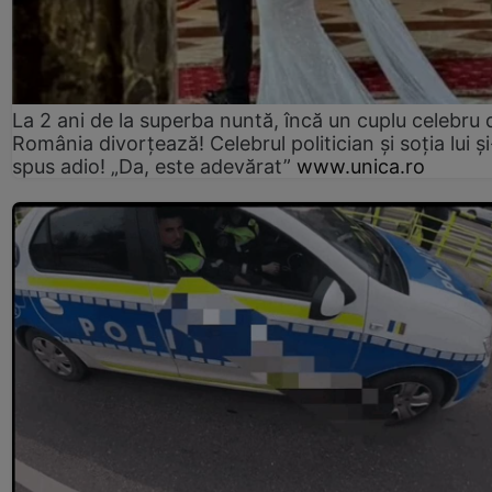
La 2 ani de la superba nuntă, încă un cuplu celebru 
România divorțează! Celebrul politician și soția lui ș
spus adio! „Da, este adevărat”
www.unica.ro