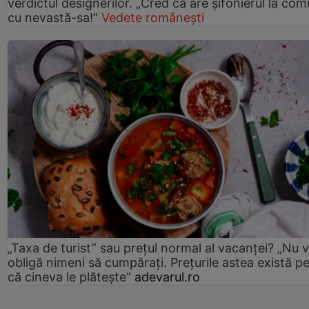
verdictul designerilor. „Cred că are șifonierul la co
cu nevastă-sa!”
Vedete românești
„Taxa de turist” sau prețul normal al vacanței? „Nu 
obligă nimeni să cumpărați. Prețurile astea există p
că cineva le plătește”
adevarul.ro