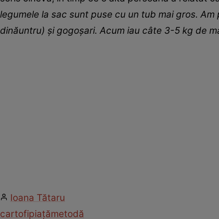
legumele la sac sunt puse cu un tub mai gros. Am pă
dinăuntru) și gogoșari. Acum iau câte 3-5 kg de mai
Ioana Tătaru
cartofi
piață
metodă