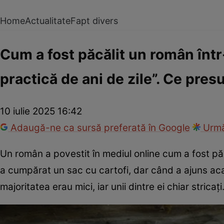
Home
Actualitate
Fapt divers
Cum a fost păcălit un român într
practică de ani de zile”. Ce pre
10 iulie 2025 16:42
Adaugă-ne ca sursă preferată în Google
Urmă
Un român a povestit în mediul online cum a fost p
a cumpărat un sac cu cartofi, dar când a ajuns aca
majoritatea erau mici, iar unii dintre ei chiar stricați