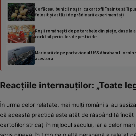
Ce făceau bunicii noștri cu cartofii înainte să îi 
folosit și astăzi de grădinarii experimentați
Roşii româneşti de pe tarabele din piețe, duse la
cocktail periculos de pesticide.
Marinarii de pe portavionul USS Abraham Lincoln su
acestora
Reacțiile internauților: „Toate 
În urma celor relatate, mai mulți români s-au sesiza
că această practică este atât de răspândită încât
cartofilor stricați în mijlocul sacului, iar a celor mari
scris cineva, în timp ce o altă persoană a relatat că