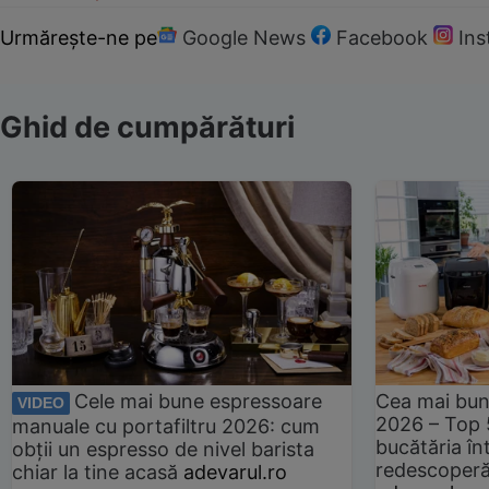
Urmărește-ne pe
Google News
Facebook
In
Ghid de cumpărături
Cele mai bune espressoare
Cea mai bun
VIDEO
2026 – Top 
manuale cu portafiltru 2026: cum
bucătăria înt
obții un espresso de nivel barista
redescoperă 
chiar la tine acasă
adevarul.ro