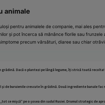
ru animale
uloși pentru animalele de companie, mai ales pentru p
nilor și pot încerca să mănânce florile sau frunzele a
simptome precum vărsături, diaree sau chiar otrăvi
n grădină. Dacă o plantezi pe lângă legume, îți strică toată recolta!
 și de buruienile crescute în grădină. Două ingrediente banale fac 
 „tot ce mișcă” pe o șosea din sudul Rusiei. Drumul strategic de ap