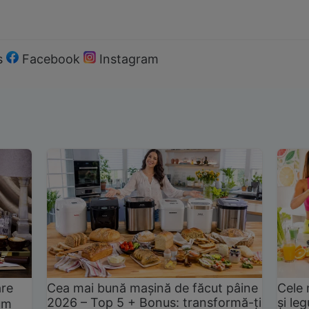
s
Facebook
Instagram
are
Cea mai bună mașină de făcut pâine
Cele 
2026 – Top 5 + Bonus: transformă-ți
și le
um