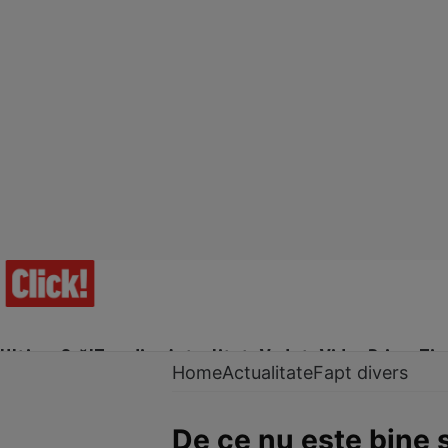
Ultima Oră!
Trending
Actualitate
Vedete
Video
Prime Ti
Home
Actualitate
Fapt divers
De ce nu este bine s