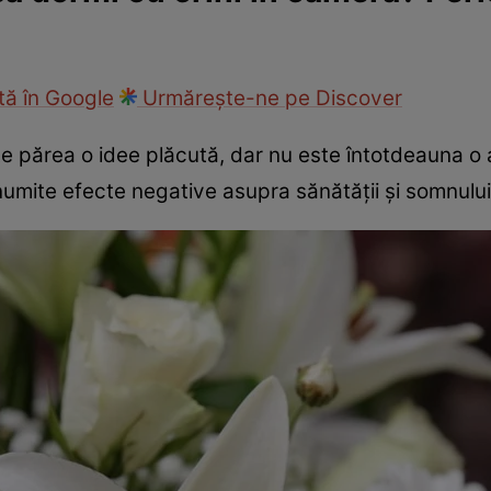
ie
Național
Sport
ă în Google
Urmărește-ne pe Discover
te părea o idee plăcută, dar nu este întotdeauna o 
numite efecte negative asupra sănătății și somnului