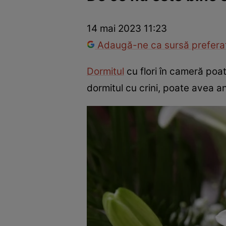
Război Ucraina-Rusia
Internațional
Fapt divers
Tehnolog
14 mai 2023 11:23
Adaugă-ne ca sursă preferat
Dormitul
cu flori în cameră poa
dormitul cu crini, poate avea a