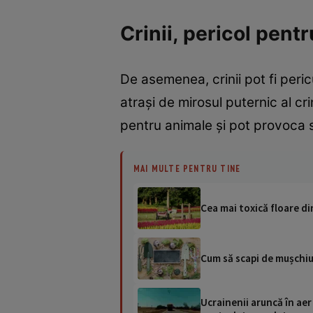
Crinii, pericol pent
De asemenea, crinii pot fi peric
atrași de mirosul puternic al cri
pentru animale și pot provoca 
MAI MULTE PENTRU TINE
Cea mai toxică floare di
Cum să scapi de mușchiul
Ucrainenii aruncă în aer