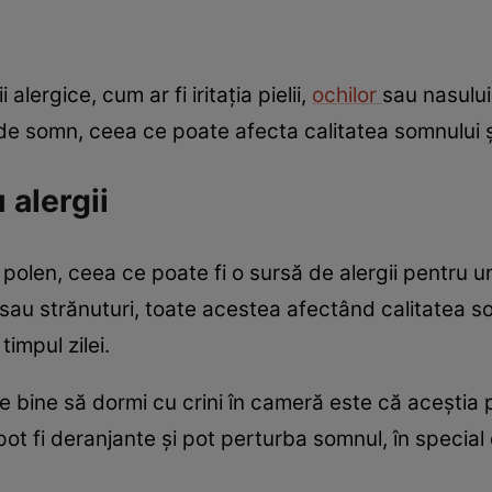
 alergice, cum ar fi iritația pielii,
ochilor
sau nasului
 de somn, ceea ce poate afecta calitatea somnului ș
 alergii
 polen, ceea ce poate fi o sursă de alergii pentru 
sau strănuturi, toate acestea afectând calitatea s
impul zilei.
e bine să dormi cu crini în cameră este că aceștia p
pot fi deranjante și pot perturba somnul, în speci