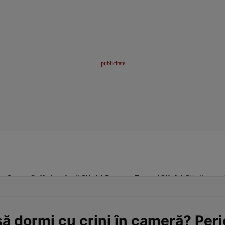
me
Sport
Stil de viață
Click! Pentru Femei
Click! Sănătate
ă dormi cu crini în cameră? Peri