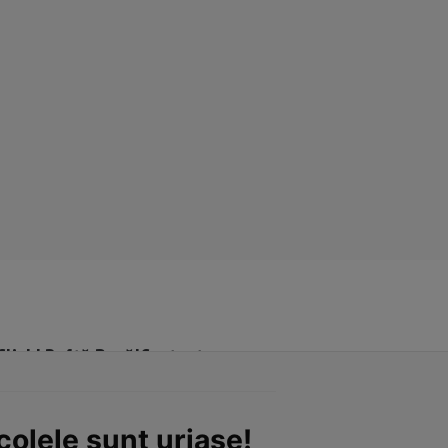
Click! Poftă Bună!
Contact
colele sunt uriașe!