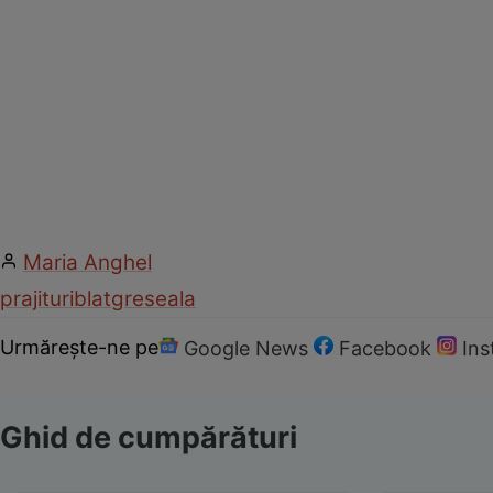
Maria Anghel
prajituri
blat
greseala
Urmărește-ne pe
Google News
Facebook
In
Ghid de cumpărături