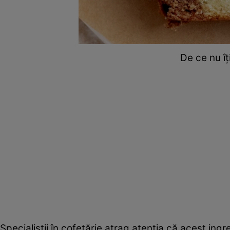
De ce nu îți
Specialiștii în cofetărie atrag atenția că acest in