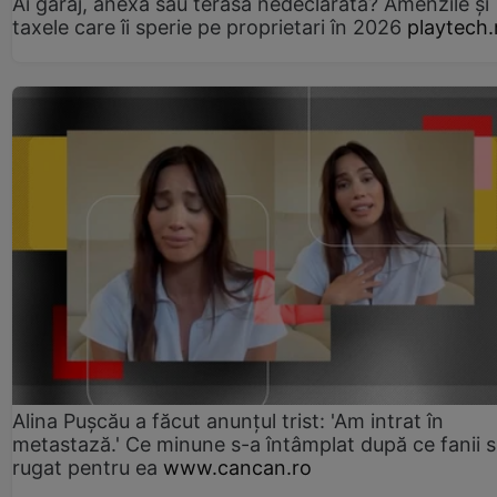
Ai garaj, anexă sau terasă nedeclarată? Amenzile și
taxele care îi sperie pe proprietari în 2026
playtech.
Alina Pușcău a făcut anunțul trist: 'Am intrat în
metastază.' Ce minune s-a întâmplat după ce fanii 
rugat pentru ea
www.cancan.ro