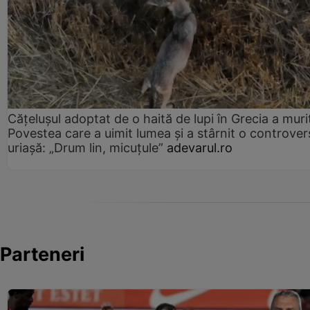
Cățelușul adoptat de o haită de lupi în Grecia a muri
Povestea care a uimit lumea și a stârnit o controver
uriașă: „Drum lin, micuțule”
adevarul.ro
Parteneri