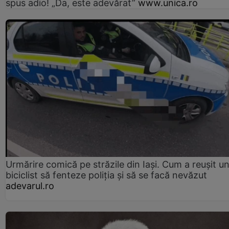
spus adio! „Da, este adevărat”
www.unica.ro
Urmărire comică pe străzile din Iași. Cum a reușit u
biciclist să fenteze poliția și să se facă nevăzut
adevarul.ro