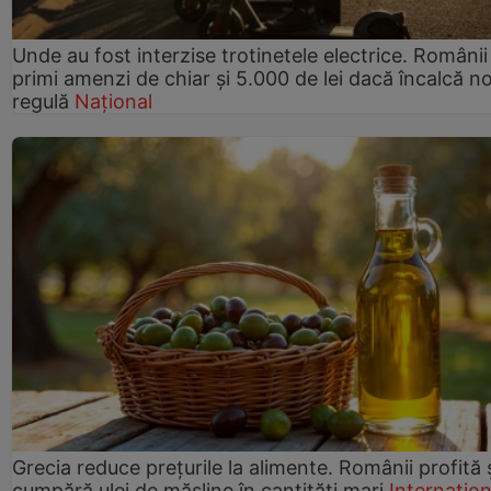
Unde au fost interzise trotinetele electrice. Românii
primi amenzi de chiar și 5.000 de lei dacă încalcă n
regulă
Național
Grecia reduce prețurile la alimente. Românii profită 
cumpără ulei de măsline în cantități mari
Internațion