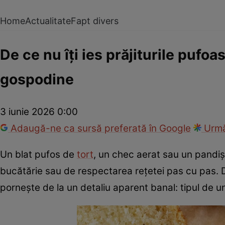
Home
Actualitate
Fapt divers
De ce nu îți ies prăjiturile pufo
gospodine
3 iunie 2026 0:00
Adaugă-ne ca sursă preferată în Google
Urmă
Un blat pufos de
tort
, un chec aerat sau un pandiș
bucătărie sau de respectarea rețetei pas cu pas. De
pornește de la un detaliu aparent banal: tipul de unt