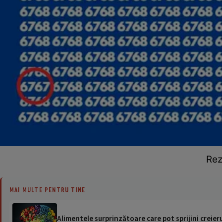
Rez
MAI MULTE PENTRU TINE
Alimentele surprinzătoare care pot sprijini creieru