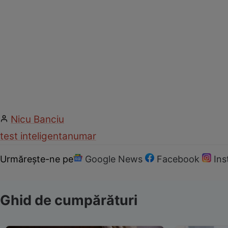
Nicu Banciu
test inteligenta
numar
Urmărește-ne pe
Google News
Facebook
In
Ghid de cumpărături