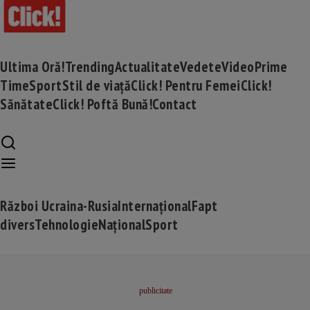
Ultima Oră!
Trending
Actualitate
Vedete
Video
Prime
Time
Sport
Stil de viață
Click! Pentru Femei
Click!
Sănătate
Click! Poftă Bună!
Contact
Război Ucraina-Rusia
Internațional
Fapt
divers
Tehnologie
Național
Sport