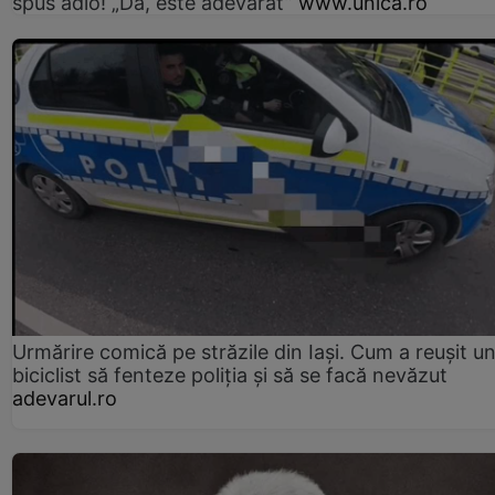
spus adio! „Da, este adevărat”
www.unica.ro
Urmărire comică pe străzile din Iași. Cum a reușit u
biciclist să fenteze poliția și să se facă nevăzut
adevarul.ro