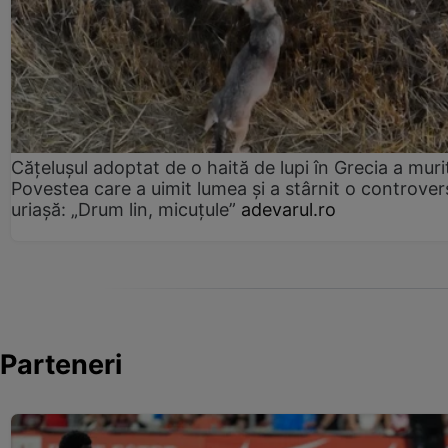
Cățelușul adoptat de o haită de lupi în Grecia a muri
Povestea care a uimit lumea și a stârnit o controver
uriașă: „Drum lin, micuțule”
adevarul.ro
Parteneri