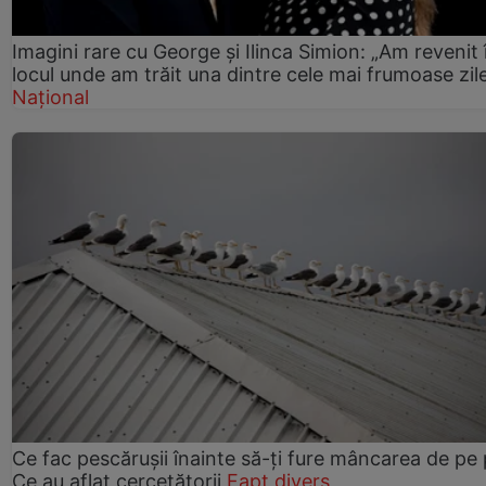
Imagini rare cu George și Ilinca Simion: „Am revenit 
locul unde am trăit una dintre cele mai frumoase zil
Național
Ce fac pescărușii înainte să-ți fure mâncarea de pe p
Ce au aflat cercetătorii
Fapt divers