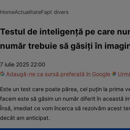
Home
Actualitate
Fapt divers
Testul de inteligență pe care num
număr trebuie să găsiți în imagi
7 iulie 2025 22:00
Adaugă-ne ca sursă preferată în Google
Urmă
Este un test care poate părea, cel puțin la prima v
facem este să găsim un număr diferit în această i
Însă, imediat ce vom încerca să rezolvăm acest tes
decât am anticipat.