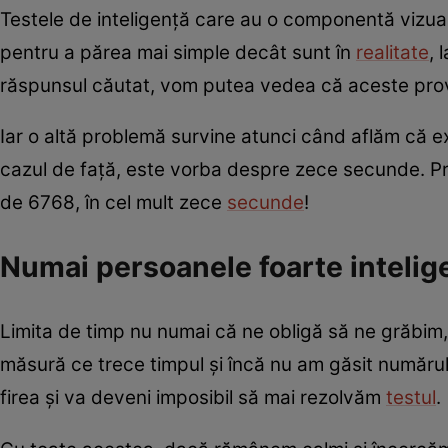
Testele de inteligență care au o componentă vizual
pentru a părea mai simple decât sunt în
realitate
, 
răspunsul căutat, vom putea vedea că aceste provoc
Iar o altă problemă survine atunci când aflăm că ex
cazul de față, este vorba despre zece secunde. P
de 6768, în cel mult zece
secunde
!
Numai persoanele foarte intelige
Limita de timp nu numai că ne obligă să ne grăbim, 
măsură ce trece timpul și încă nu am găsit numărul 
firea și va deveni imposibil să mai rezolvăm
testul
.