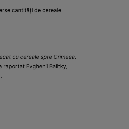
erse cantități de cereale
lecat cu cereale spre Crimeea.
 a raportat Evghenii Balitky,
.