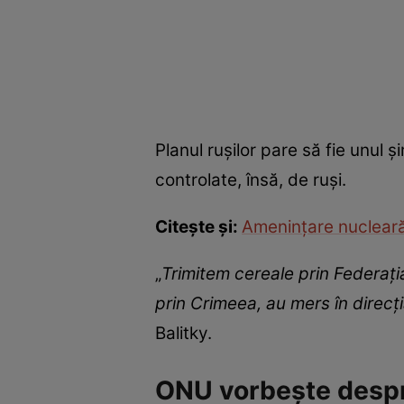
Planul rușilor pare să fie unul 
controlate, însă, de ruși.
Citește și:
Amenințare nucleară 
„
Trimitem cereale prin Federația
prin Crimeea, au mers în direcți
Balitky.
ONU vorbește despre