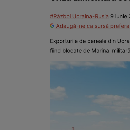
Război Ucraina-Rusia
Internațional
Fapt divers
Tehnolog
#Război Ucraina-Rusia
9 iunie
Adaugă-ne ca sursă preferat
Exporturile de cereale din Ucrai
fiind blocate de Marina militară