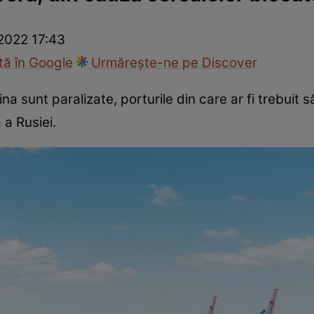
ie
Național
Sport
 2022 17:43
ă în Google
Urmărește-ne pe Discover
na sunt paralizate, porturile din care ar fi trebuit
 a Rusiei.