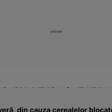
me
Sport
Stil de viață
Click! Pentru Femei
Click! Sănătate
eră, din cauza cerealelor blocat