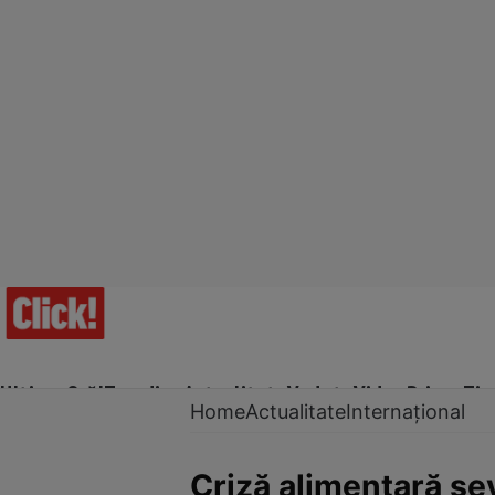
Ultima Oră!
Trending
Actualitate
Vedete
Video
Prime Ti
Home
Actualitate
Internațional
Criză alimentară sev