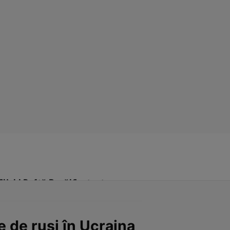
Click! Poftă Bună!
Contact
e de ruși în Ucraina