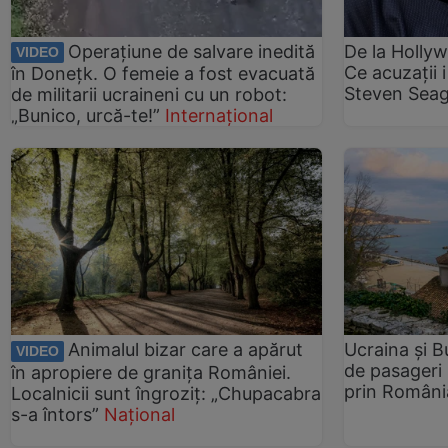
Operațiune de salvare inedită
De la Hollyw
VIDEO
Ce acuzații 
în Donețk. O femeie a fost evacuată
Steven Seag
de militarii ucraineni cu un robot:
„Bunico, urcă-te!”
Internațional
Animalul bizar care a apărut
Ucraina și B
VIDEO
de pasageri 
în apropiere de granița României.
prin Români
Localnicii sunt îngroziț: „Chupacabra
s-a întors”
Național