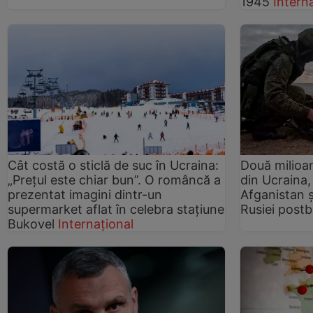
1945
Intern
Cât costă o sticlă de suc în Ucraina:
Două milioan
„Prețul este chiar bun”. O româncă a
din Ucraina,
prezentat imagini dintr-un
Afganistan ș
supermarket aflat în celebra stațiune
Rusiei postb
Bukovel
Internațional