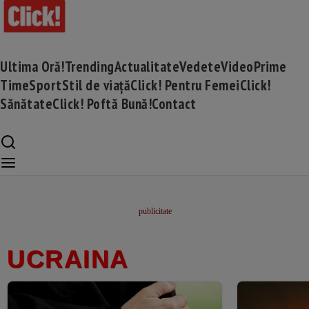
Ultima Oră!
Trending
Actualitate
Vedete
Video
Prime
Time
Sport
Stil de viață
Click! Pentru Femei
Click!
Sănătate
Click! Poftă Bună!
Contact
UCRAINA