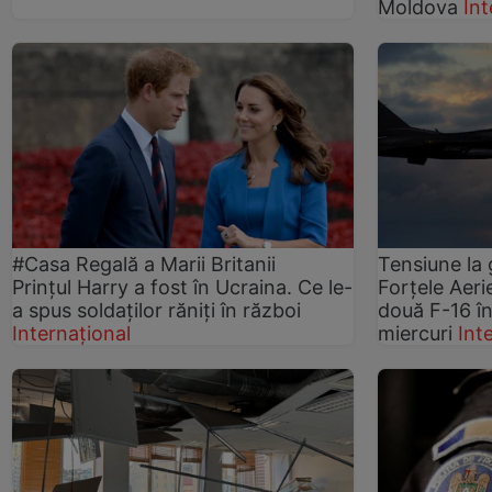
Moldova
Int
#Casa Regală a Marii Britanii
Tensiune la 
Prințul Harry a fost în Ucraina. Ce le-
Forțele Aer
a spus soldaților răniți în război
două F-16 î
Internațional
miercuri
Int