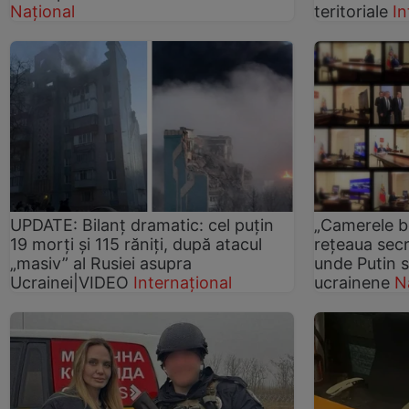
Național
teritoriale
In
UPDATE: Bilanț dramatic: cel puțin
„Camerele be
19 morți și 115 răniți, după atacul
rețeaua secr
„masiv” al Rusiei asupra
unde Putin 
Ucrainei|VIDEO
Internațional
ucrainene
N