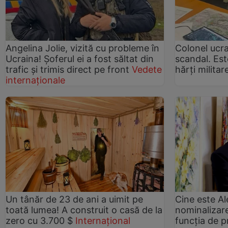
Angelina Jolie, vizită cu probleme în
Colonel ucra
Ucraina! Șoferul ei a fost săltat din
scandal. Est
trafic și trimis direct pe front
Vedete
hărți milita
internaționale
Un tânăr de 23 de ani a uimit pe
Cine este A
toată lumea! A construit o casă de la
nominalizar
zero cu 3.700 $
Internațional
funcția de p