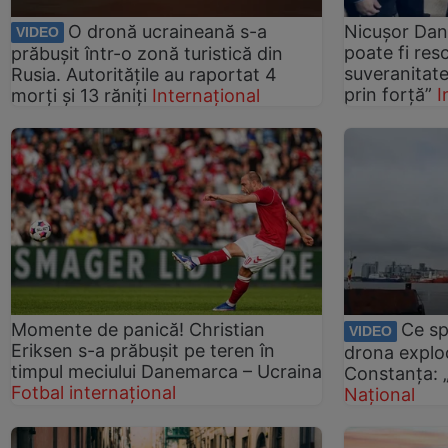
O dronă ucraineană s-a
Nicușor Dan,
VIDEO
poate fi resc
prăbușit într-o zonă turistică din
suveranitate
Rusia. Autoritățile au raportat 4
prin forță”
I
morți și 13 răniți
Internațional
Momente de panică! Christian
Ce sp
VIDEO
Eriksen s-a prăbușit pe teren în
drona explod
timpul meciului Danemarca – Ucraina
Constanța: „
Fotbal internațional
Național