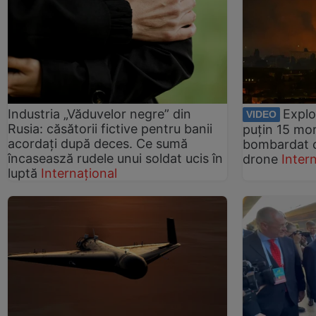
Industria „Văduvelor negre” din
Explo
VIDEO
Rusia: căsătorii fictive pentru banii
puțin 15 morț
acordați după deces. Ce sumă
bombardat cu
încaseasză rudele unui soldat ucis în
drone
Inter
luptă
Internațional