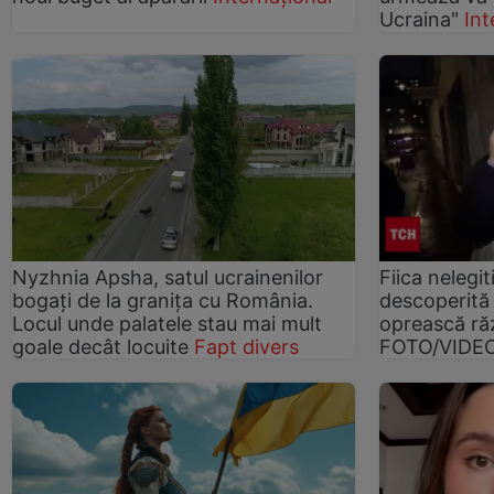
Ucraina"
Int
Nyzhnia Apsha, satul ucrainenilor
Fiica nelegit
bogați de la granița cu România.
descoperită 
Locul unde palatele stau mai mult
oprească răz
goale decât locuite
Fapt divers
FOTO/VIDE