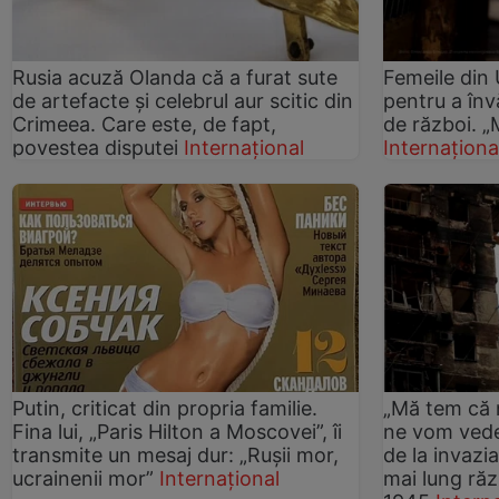
Rusia acuză Olanda că a furat sute
Femeile din 
de artefacte și celebrul aur scitic din
pentru a înv
Crimeea. Care este, de fapt,
de război. 
povestea disputei
Internațional
Internaționa
Putin, criticat din propria familie.
„Mă tem că 
Fina lui, „Paris Hilton a Moscovei”, îi
ne vom vedea
transmite un mesaj dur: „Ruşii mor,
de la invazia
ucrainenii mor”
Internațional
mai lung ră