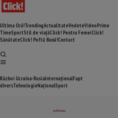
Ultima Oră!
Trending
Actualitate
Vedete
Video
Prime
Time
Sport
Stil de viață
Click! Pentru Femei
Click!
Sănătate
Click! Poftă Bună!
Contact
Război Ucraina-Rusia
Internațional
Fapt
divers
Tehnologie
Național
Sport