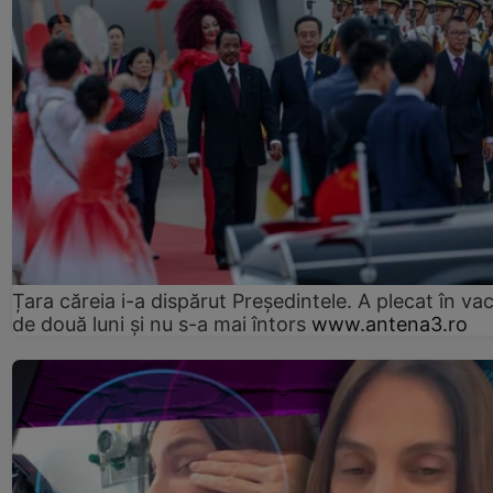
Țara căreia i-a dispărut Președintele. A plecat în va
de două luni și nu s-a mai întors
www.antena3.ro