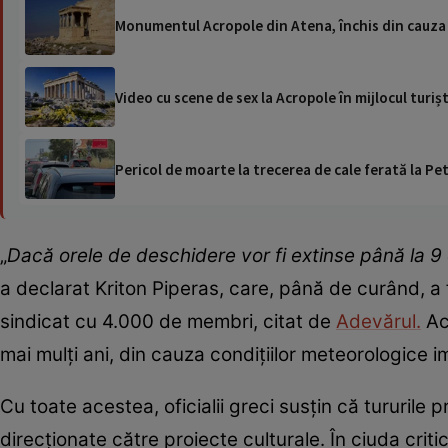
Monumentul Acropole din Atena, închis din cauza 
Video cu scene de sex la Acropole în mijlocul turișt
Pericol de moarte la trecerea de cale ferată la Pet
„
Dacă orele de deschidere vor fi extinse până la 9 
a declarat Kriton Piperas, care, până de curând, a f
sindicat cu 4.000 de membri, citat de
Adevărul.
Ac
mai mulți ani, din cauza condițiilor meteorologice im
Cu toate acestea, oficialii greci susțin că tururile 
direcționate către proiecte culturale. În ciuda critic