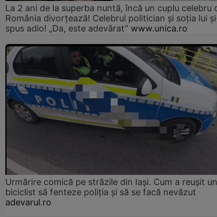
La 2 ani de la superba nuntă, încă un cuplu celebru 
România divorțează! Celebrul politician și soția lui ș
spus adio! „Da, este adevărat”
www.unica.ro
Urmărire comică pe străzile din Iași. Cum a reușit u
biciclist să fenteze poliția și să se facă nevăzut
adevarul.ro