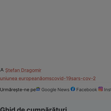
Ștefan Dragomir
uniunea europeană
oms
covid-19
sars-cov-2
Urmărește-ne pe
Google News
Facebook
In
Ghid de cumpărături