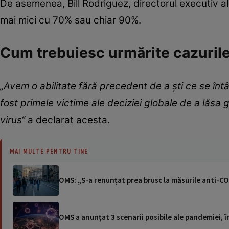
De asemenea, Bill Rodriguez, directorul executiv al
mai mici cu 70% sau chiar 90%.
Cum trebuiesc urmărite cazuril
„Avem o abilitate fără precedent de a şti ce se înt
fost primele victime ale deciziei globale de a lăsa
virus“
a declarat acesta.
MAI MULTE PENTRU TINE
OMS: „S-a renunțat prea brusc la măsurile anti-C
OMS a anunțat 3 scenarii posibile ale pandemiei, î