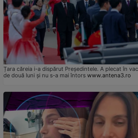
Țara căreia i-a dispărut Președintele. A plecat în va
de două luni și nu s-a mai întors
www.antena3.ro