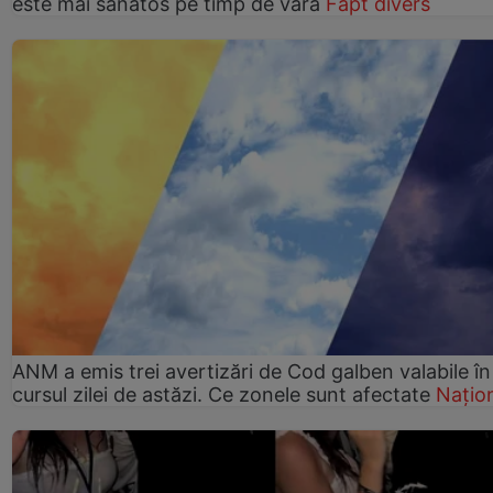
este mai sănătos pe timp de vară
Fapt divers
ANM a emis trei avertizări de Cod galben valabile în
cursul zilei de astăzi. Ce zonele sunt afectate
Națio