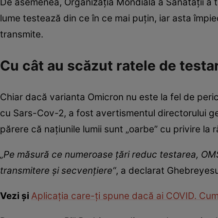
De asemenea, Organizația Mondială a Sănătății a tr
lume testează din ce în ce mai puțin, iar asta împie
transmite.
Cu cât au scăzut ratele de testa
Chiar dacă varianta Omicron nu este la fel de peric
cu Sars-Cov-2, a fost avertismentul directorului
părere că națiunile lumii sunt „oarbe” cu privire l
„Pe măsură ce numeroase ţări reduc testarea, OMS 
transmitere şi secvenţiere“
, a declarat Ghebreyes
Vezi și
Aplicația care-ți spune dacă ai COVID. Cu