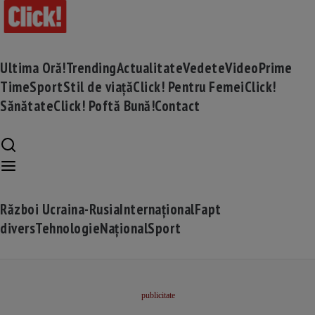
Ultima Oră!
Trending
Actualitate
Vedete
Video
Prime
Time
Sport
Stil de viață
Click! Pentru Femei
Click!
Sănătate
Click! Poftă Bună!
Contact
Război Ucraina-Rusia
Internațional
Fapt
divers
Tehnologie
Național
Sport