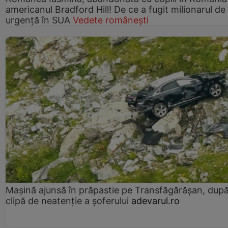
americanul Bradford Hill! De ce a fugit milionarul de
urgență în SUA
Vedete românești
Mașină ajunsă în prăpastie pe Transfăgărășan, dup
clipă de neatenție a șoferului
adevarul.ro