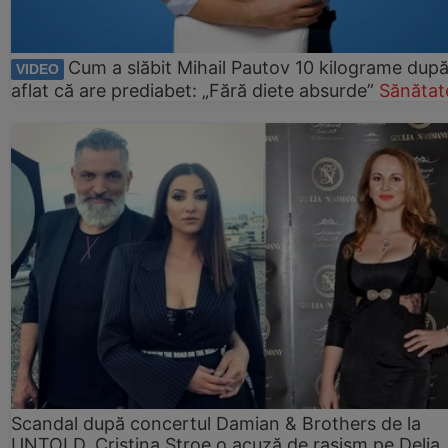
Cum a slăbit Mihail Pautov 10 kilograme după
VIDEO
aflat că are prediabet: „Fără diete absurde”
Sănătat
Scandal după concertul Damian & Brothers de la
UNTOLD. Cristina Stroe o acuză de rasism pe Delia