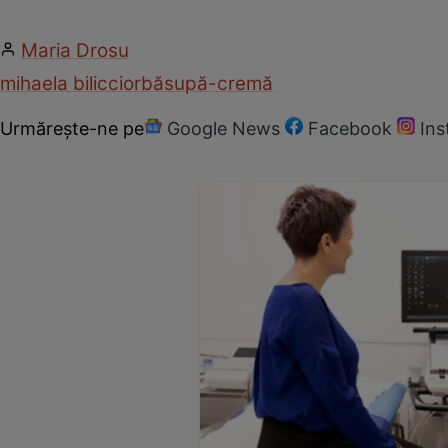
Maria Drosu
mihaela bilic
ciorbă
supă-cremă
Urmărește-ne pe
Google News
Facebook
In