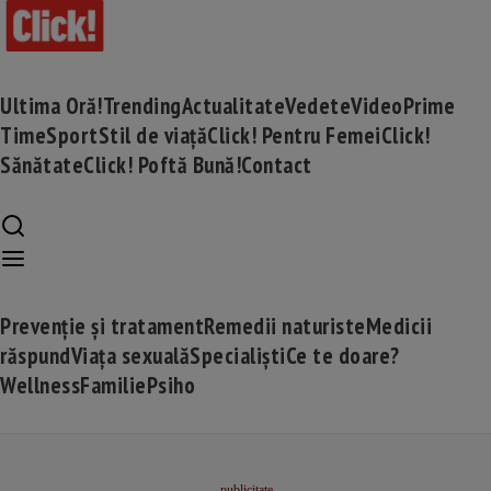
Ultima Oră!
Trending
Actualitate
Vedete
Video
Prime
Time
Sport
Stil de viață
Click! Pentru Femei
Click!
Sănătate
Click! Poftă Bună!
Contact
Prevenție și tratament
Remedii naturiste
Medicii
răspund
Viața sexuală
Specialiști
Ce te doare?
Wellness
Familie
Psiho