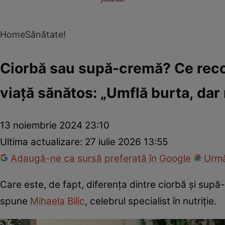
Home
Sănătate!
Ciorbă sau supă-cremă? Ce recom
viață sănătos: „Umflă burta, dar
13 noiembrie 2024 23:10
Ultima actualizare:
27 iulie 2026 13:55
Adaugă-ne ca sursă preferată în Google
Urmă
Care este, de fapt, diferența dintre ciorbă și supă
spune
Mihaela Bilic
, celebrul specialist în nutriție.