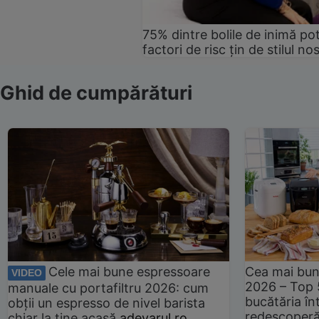
75% dintre bolile de inimă pot
factori de risc țin de stilul no
Ghid de cumpărături
Cele mai bune espressoare
Cea mai bun
VIDEO
2026 – Top 
manuale cu portafiltru 2026: cum
bucătăria înt
obții un espresso de nivel barista
redescoperă 
chiar la tine acasă
adevarul.ro