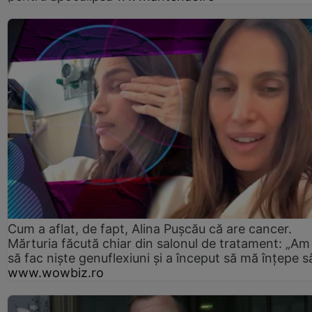
Cum a aflat, de fapt, Alina Pușcău că are cancer.
Mărturia făcută chiar din salonul de tratament: „Am
să fac niște genuflexiuni și a început să mă înțepe s
www.wowbiz.ro