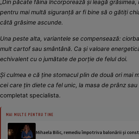
„Din păcate făina încorporează și leagă grăsimea
pentru mai multă siguranță ar fi bine să o gătiți chi
câtă grăsime ascunde.
Una peste alta, variantele se compensează: ciorba
mult cartof sau smântână. Ca și valoare energetică
echivalent cu o jumătate de porție de felul doi.
Și culmea e că ține stomacul plin de două ori mai m
cei care țin diete ca fel unic, la masa de prânz sau
completat specialista.
MAI MULTE PENTRU TINE
Mihaela Bilic, remediu împotriva balonării și cons