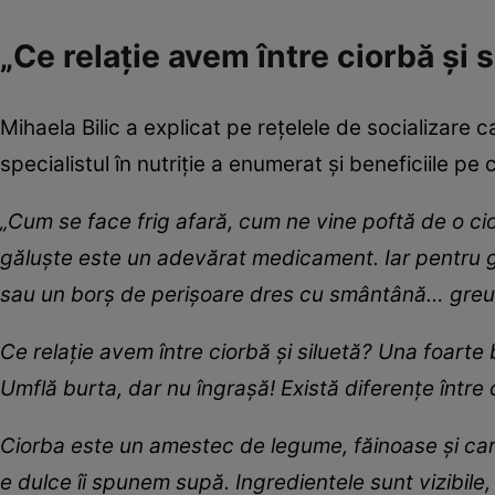
„Ce relație avem între ciorbă și s
Mihaela Bilic a explicat pe rețelele de socializare 
specialistul în nutriție a enumerat și beneficiile p
„Cum se face frig afară, cum ne vine poftă de o ci
găluște este un adevărat medicament. Iar pentru g
sau un borș de perișoare dres cu smântână… greu 
Ce relație avem între ciorbă și siluetă? Una foart
Umflă burta, dar nu îngrașă! Există diferențe între
Ciorba este un amestec de legume, făinoase și car
e dulce îi spunem supă. Ingredientele sunt vizibile