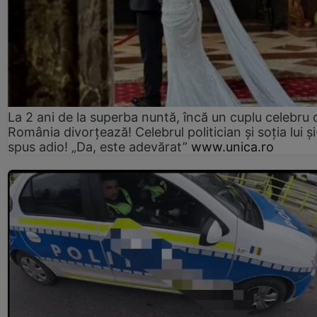
La 2 ani de la superba nuntă, încă un cuplu celebru 
România divorțează! Celebrul politician și soția lui ș
spus adio! „Da, este adevărat”
www.unica.ro