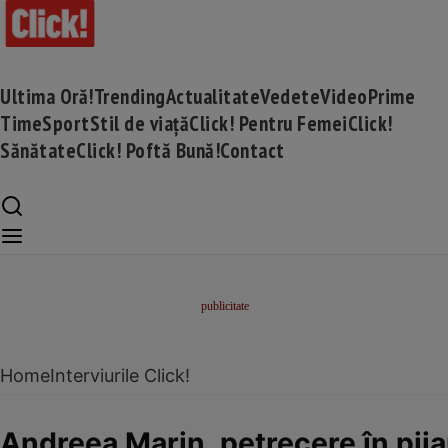
Ultima Oră!
Trending
Actualitate
Vedete
Video
Prime
Time
Sport
Stil de viață
Click! Pentru Femei
Click!
Sănătate
Click! Poftă Bună!
Contact
Home
Interviurile Click!
Andreea Marin, petrecere în pija