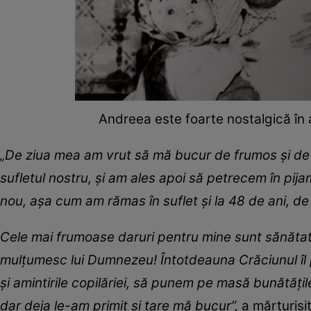
Andreea este foarte nostalgică în a
„De ziua mea am vrut să mă bucur de frumos şi de 
sufletul nostru, şi am ales apoi să petrecem în pija
nou, aşa cum am rămas în suflet şi la 48 de ani, de
Cele mai frumoase daruri pentru mine sunt sănătate
mulţumesc lui Dumnezeu! Întotdeauna Crăciunul îl 
şi amintirile copilăriei, să punem pe masă bunătăţi
dar deja le-am primit şi tare mă bucur”,
a mărturisi