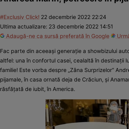
#Exclusiv Click!
22 decembrie 2022 22:24
Ultima actualizare:
23 decembrie 2022 14:51
Adaugă-ne ca sursă preferată în Google
Urmă
Fac parte din aceeaşi generaţie a showbizului autoht
altfel: una în confortul casei, cealaltă în destinaţi
familie! Este vorba despre „Zâna Surprizelor” Andree
pijamale, în casa ornată deja de Crăciun, şi Anamar
răsfăţată de iubit, în America.