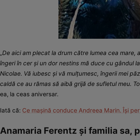
„De aici am plecat la drum către lumea cea mare, ac
îngeri în cer şi un dor nestins mă duce cu gândul la 
Nicolae. Vă iubesc şi vă mulţumesc, îngerii mei păzi
caldă ce au rămas să aibă grijă de sufletul meu. To
ea, la ceas aniversar.
Iată că:
Ce mașină conduce Andreea Marin. Își perm
Anamaria Ferentz şi familia sa, 