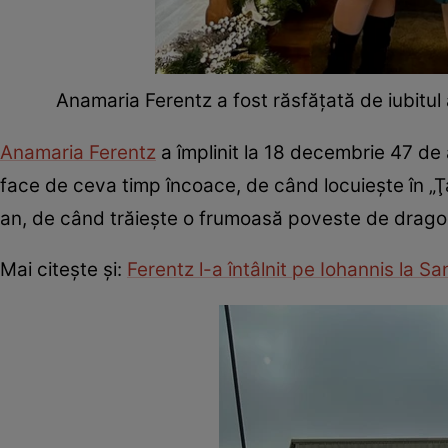
Anamaria Ferentz a fost răsfățată de iubitu
Anamaria Ferentz
a împlinit la 18 decembrie 47 de 
face de ceva timp încoace, de când locuieşte în „Ţar
an, de când trăieşte o frumoasă poveste de drago
Mai citește și:
Ferentz l-a întâlnit pe Iohannis la S