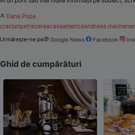
Ai un pont sau mai multe informații pe subiect, sc
Dana Popa
craciun
petrecere
acasa
america
andreea marin
anam
Urmărește-ne pe
Google News
Facebook
In
Ghid de cumpărături