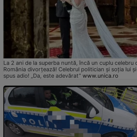
La 2 ani de la superba nuntă, încă un cuplu celebru 
România divorțează! Celebrul politician și soția lui ș
spus adio! „Da, este adevărat”
www.unica.ro