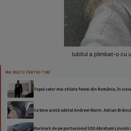
Iubitul a plimbat-o cu 
MAI MULTE PENTRU TINE
Topul celor mai stilate femei din România, în viz
Ce bine arată iubitul Andreei Marin. Adrian Brânc
Marinarii de pe portavionul USS Abraham Lincoln su