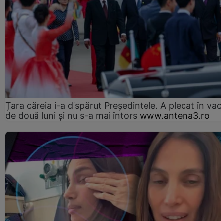
Țara căreia i-a dispărut Președintele. A plecat în va
de două luni și nu s-a mai întors
www.antena3.ro