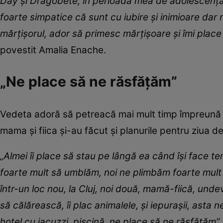
Day și Dragobete, în perioada mea de adolescență 
foarte simpatice că sunt cu iubire și inimioare dar
mărțișorul, ador să primesc mărțișoare și îmi place 
povestit Amalia Enache.
„Ne place să ne răsfățăm”
Vedeta adoră să petreacă mai mult timp împreună cu
mama și fiica și-au făcut și planurile pentru ziua d
„Almei îi place să stau pe lângă ea când își face 
foarte mult să umblăm, noi ne plimbăm foarte mult 
într-un loc nou, la Cluj, noi două, mamă-fiică, unde
să călărească, îi plac animalele, și iepurașii, ast
hotel cu jacuzzi, piscină, ne place să ne răsfățăm”,