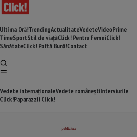
Ultima Oră!
Trending
Actualitate
Vedete
Video
Prime
Time
Sport
Stil de viață
Click! Pentru Femei
Click!
Sănătate
Click! Poftă Bună!
Contact
Vedete internaționale
Vedete românești
Interviurile
Click!
Paparazzii Click!