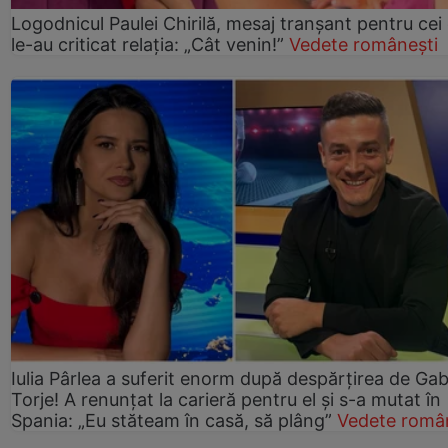
Logodnicul Paulei Chirilă, mesaj tranșant pentru cei
le-au criticat relația: „Cât venin!”
Vedete românești
Iulia Pârlea a suferit enorm după despărțirea de Gab
Torje! A renunțat la carieră pentru el și s-a mutat în
Spania: „Eu stăteam în casă, să plâng”
Vedete româ