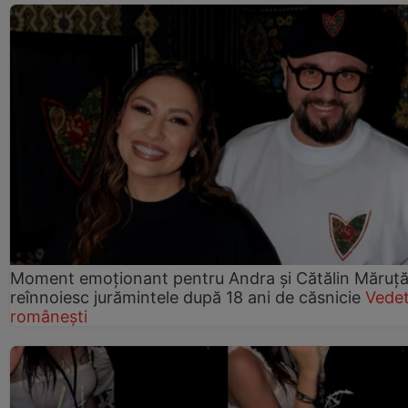
Moment emoționant pentru Andra și Cătălin Măruță!
reînnoiesc jurămintele după 18 ani de căsnicie
Vede
românești