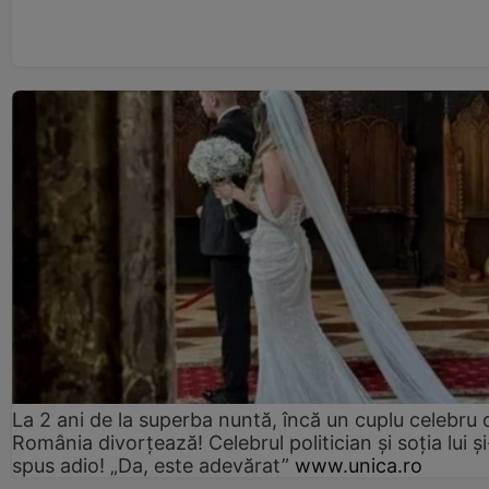
La 2 ani de la superba nuntă, încă un cuplu celebru 
România divorțează! Celebrul politician și soția lui ș
spus adio! „Da, este adevărat”
www.unica.ro