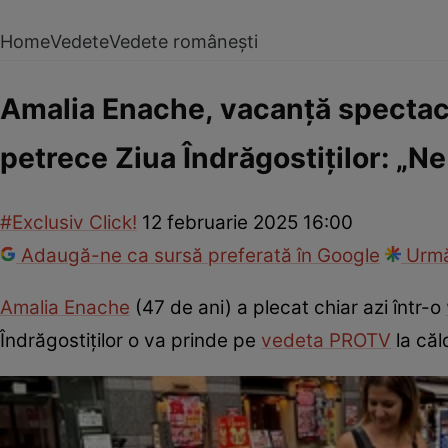
Home
Vedete
Vedete românești
Amalia Enache, vacanță spectacul
petrece Ziua Îndrăgostiților: „N
#Exclusiv Click!
12 februarie 2025 16:00
Adaugă-ne ca sursă preferată în Google
Urmă
Amalia Enache
(47 de ani) a plecat chiar azi într-o
Îndrăgostiților o va prinde pe
vedeta PROTV
la căl