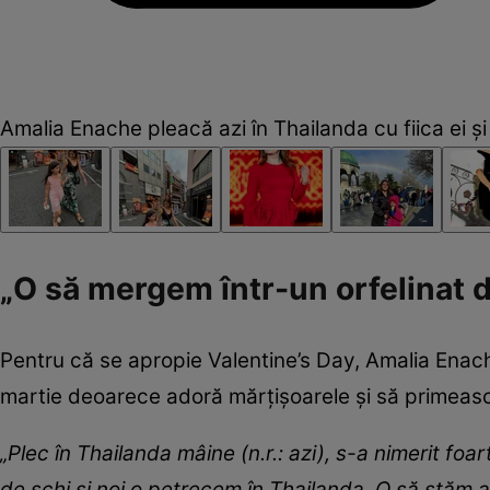
Amalia Enache pleacă azi în Thailanda cu fiica ei și
„O să mergem într-un orfelinat d
Pentru că se apropie Valentine’s Day, Amalia Enach
martie deoarece adoră mărțișoarele și să primească
„Plec în Thailanda mâine (n.r.: azi), s-a nimerit f
de schi și noi o petrecem în Thailanda. O să stăm