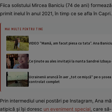
Fiica solistului Mircea Baniciu (74 de ani) formea
primit inelul în anul 2021, în timp ce se afla în Capri
MAI MULTE PENTRU TINE
VIDEO ”Mamă, am facut piesa cu tata”. Ana Baniciu
Ce ținute au ales invitații la nunta Sandrei Izbaș
Ucrainenii aruncă în aer „tot ce mișcă” pe o șose
controlat complet
Prin intermediul unei postări pe Instagram, Ana măr
atipică și își doresc
un eveniment special
, care să-