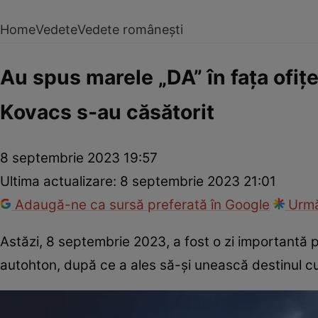
Home
Vedete
Vedete românești
Au spus marele „DA” în fața ofițe
Kovacs s-au căsătorit
8 septembrie 2023 19:57
Ultima actualizare:
8 septembrie 2023 21:01
Adaugă-ne ca sursă preferată în Google
Urmă
Astăzi, 8 septembrie 2023, a fost o zi importantă 
autohton, după ce a ales să-și unească destinul cu băr