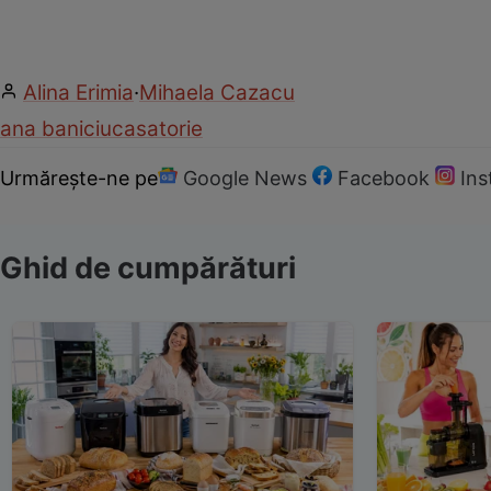
Alina Erimia
·
Mihaela Cazacu
ana baniciu
casatorie
Urmărește-ne pe
Google News
Facebook
In
Ghid de cumpărături