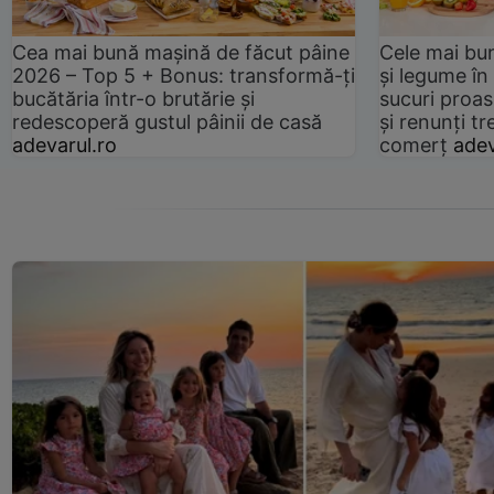
Cea mai bună mașină de făcut pâine
Cele mai bu
2026 – Top 5 + Bonus: transformă-ți
și legume în
bucătăria într-o brutărie și
sucuri proas
redescoperă gustul pâinii de casă
și renunți tr
adevarul.ro
comerț
adev