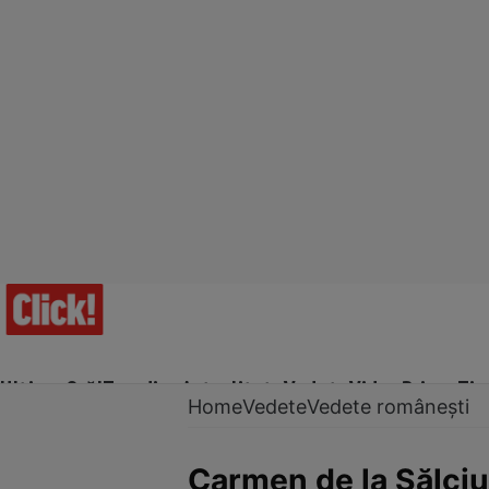
Ultima Oră!
Trending
Actualitate
Vedete
Video
Prime Ti
Home
Vedete
Vedete românești
Carmen de la Sălciua