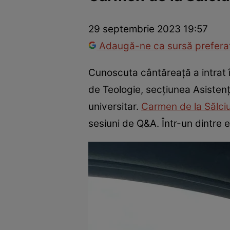
Vedete internaționale
Vedete românești
Interviurile Cli
29 septembrie 2023 19:57
Adaugă-ne ca sursă preferat
Cunoscuta cântăreață a intrat în
de Teologie, secțiunea Asistenț
universitar.
Carmen de la Sălci
sesiuni de Q&A. Într-un dintre el