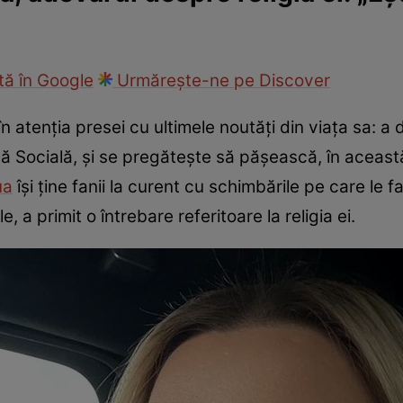
ck!
Paparazzii Click!
ă în Google
Urmărește-ne pe Discover
 atenția presei cu ultimele noutăți din viața sa: a 
ă Socială, și se pregătește să pășească, în aceast
ua
își ține fanii la curent cu schimbările pe care le 
e, a primit o întrebare referitoare la religia ei.