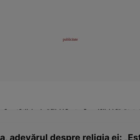
me
Sport
Stil de viață
Click! Pentru Femei
Click! Sănătate
, adevărul despre religia ei: „Eș