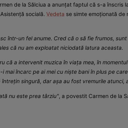
rmen de la Sălciua a anunțat faptul că s-a înscris 
 Asistență socială.
Vedeta
se simte emoționată de no
c într-un fel anume. Cred că o să fie frumos, sunt
ales că nu am exploatat niciodată latura aceasta.
ru că a intervenit muzica în viața mea, în momentul
u-i mai încarc pe ai mei cu niște bani în plus pe care
ntrețin singură, dar așa au fost vremurile atunci, 
ată nu este prea târziu"
, a povestit Carmen de la Să