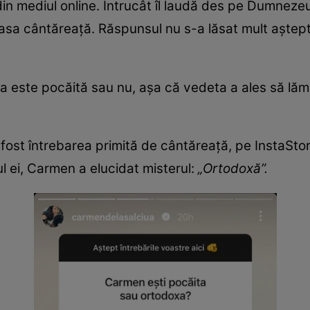
din mediul online. Întrucât îl laudă des pe Dumnezeu
oasa cântăreață. Răspunsul nu s-a lăsat mult aștep
ta este pocăită sau nu, așa că vedeta a ales să lăm
.
a fost întrebarea primită de cântăreață, pe InstaStor
ul ei, Carmen a elucidat misterul:
„Ortodoxă”.