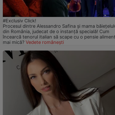
#Exclusiv Click!
Procesul dintre Alessandro Safina și mama băiețelulu
din România, judecat de o instanță specială! Cum
încearcă tenorul italian să scape cu o pensie alimen
mai mică?
Vedete românești