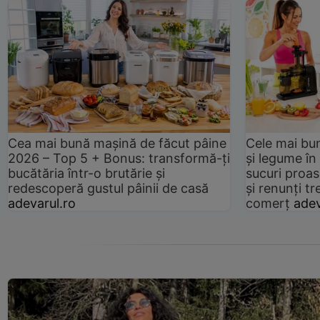
Cea mai bună mașină de făcut pâine
Cele mai bu
2026 – Top 5 + Bonus: transformă-ți
și legume în
bucătăria într-o brutărie și
sucuri proas
redescoperă gustul pâinii de casă
și renunți tr
adevarul.ro
comerț
adev