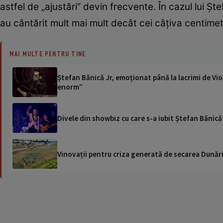
astfel de „ajustări” devin frecvente. În cazul lui Șt
au cântărit mult mai mult decât cei câțiva centimetr
MAI MULTE PENTRU TINE
Ștefan Bănică Jr, emoționat până la lacrimi de Viol
enorm”
Divele din showbiz cu care s-a iubit Ștefan Bănică 
Vinovații pentru criza generată de secarea Dunării