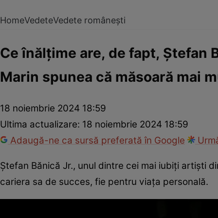
Home
Vedete
Vedete românești
Ce înălțime are, de fapt, Ștefa
Marin spunea că măsoară mai mul
18 noiembrie 2024 18:59
Ultima actualizare:
18 noiembrie 2024 18:59
Adaugă-ne ca sursă preferată în Google
Urmă
Ștefan Bănică Jr., unul dintre cei mai iubiți artiști
cariera sa de succes, fie pentru viața personală.