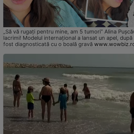
„Să vă rugați pentru mine, am 5 tumori” Alina Pușcău
lacrimi! Modelul internațional a lansat un apel, după
fost diagnosticată cu o boală gravă
www.wowbiz.r