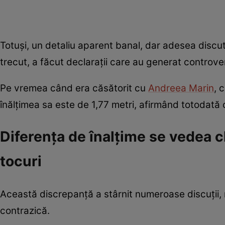
Totuși, un detaliu aparent banal, dar adesea discutat,
trecut, a făcut declarații care au generat controve
Pe vremea când era căsătorit cu
Andreea Marin
, 
înălțimea sa este de 1,77 metri, afirmând totodată 
Diferența de înalțime se vedea 
tocuri
Această discrepanță a stârnit numeroase discuții, 
contrazică.