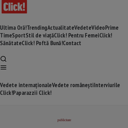
Ultima Oră!
Trending
Actualitate
Vedete
Video
Prime
Time
Sport
Stil de viață
Click! Pentru Femei
Click!
Sănătate
Click! Poftă Bună!
Contact
Vedete internaționale
Vedete românești
Interviurile
Click!
Paparazzii Click!