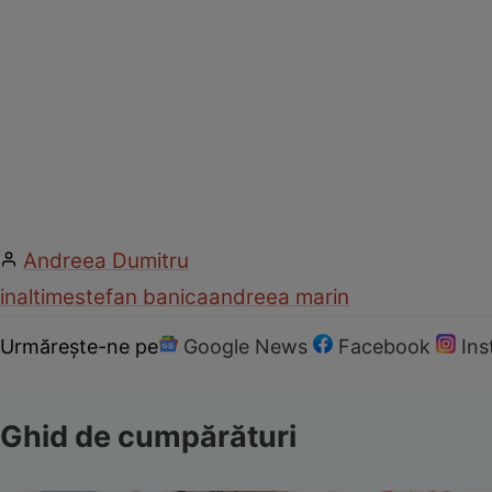
Andreea Dumitru
inaltime
stefan banica
andreea marin
Urmărește-ne pe
Google News
Facebook
In
Ghid de cumpărături