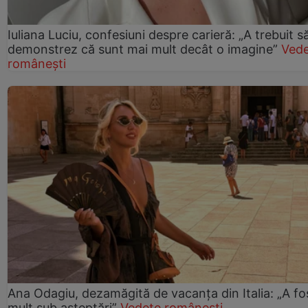
Iuliana Luciu, confesiuni despre carieră: „A trebuit s
demonstrez că sunt mai mult decât o imagine”
Ved
românești
Ana Odagiu, dezamăgită de vacanța din Italia: „A fo
mult sub așteptări”
Vedete românești