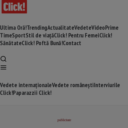
Ultima Oră!
Trending
Actualitate
Vedete
Video
Prime
Time
Sport
Stil de viață
Click! Pentru Femei
Click!
Sănătate
Click! Poftă Bună!
Contact
Vedete internaționale
Vedete românești
Interviurile
Click!
Paparazzii Click!