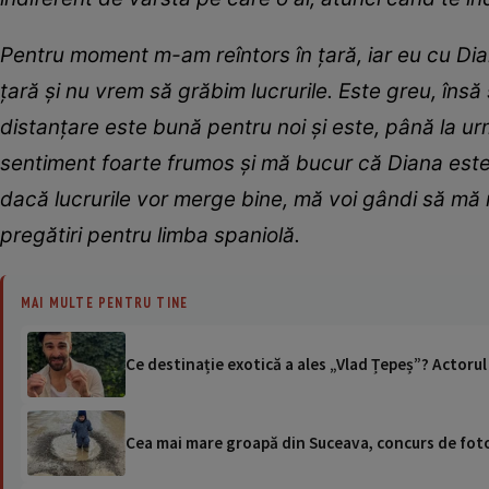
Pentru moment m-am reîntors în țară, iar eu cu Dia
țară și nu vrem să grăbim lucrurile. Este greu, însă
distanțare este bună pentru noi și este, până la ur
sentiment foarte frumos și mă bucur că Diana este
dacă lucrurile vor merge bine, mă voi gândi să mă m
pregătiri pentru limba spaniolă.
MAI MULTE PENTRU TINE
Ce destinație exotică a ales „Vlad Țepeș”? Actorul
Cea mai mare groapă din Suceava, concurs de foto