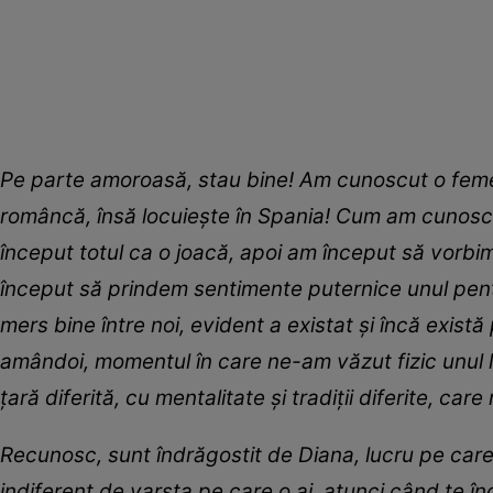
Pe parte amoroasă, stau bine! Am cunoscut o femei
româncă, însă locuiește în Spania! Cum am cunoscut-
început totul ca o joacă, apoi am început să vorbim
început să prindem sentimente puternice unul pentr
mers bine între noi, evident a existat și încă exis
amândoi, momentul în care ne-am văzut fizic unul l
țară diferită, cu mentalitate și tradiții diferite, ca
Recunosc, sunt îndrăgostit de Diana, lucru pe care 
indiferent de varsta pe care o ai, atunci când te î