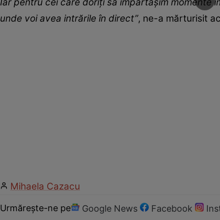
Iar pentru cei care doriți să împărtășim momente î
unde voi avea intrările în direct”
, ne-a mărturisit ac
Mihaela Cazacu
Urmărește-ne pe
Google News
Facebook
In