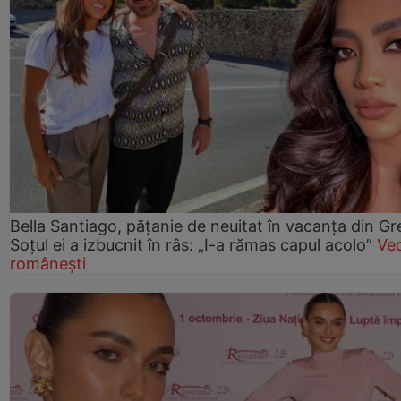
Bella Santiago, pățanie de neuitat în vacanța din Gr
Soțul ei a izbucnit în râs: „I-a rămas capul acolo”
Ve
românești