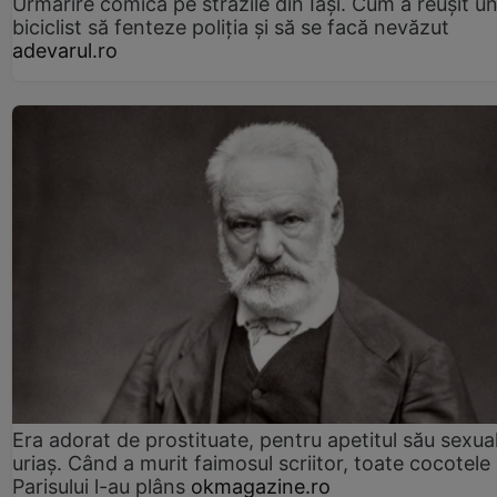
Urmărire comică pe străzile din Iași. Cum a reușit u
biciclist să fenteze poliția și să se facă nevăzut
adevarul.ro
Era adorat de prostituate, pentru apetitul său sexua
uriaș. Când a murit faimosul scriitor, toate cocotele
Parisului l-au plâns
okmagazine.ro