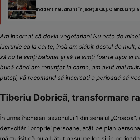
Incident halucinant în județul Cluj. O ambulanță 
Am încercat să devin vegetarian! Nu este de mine
lucrurile ca la carte, însă am slăbit destul de mult
să nu te simți balonat și să te simți foarte ușor si 
bună când am renunțat la carne, am avut mai multă
puteți, vă recomand să încercați o perioadă să vedeț
Tiberiu Dobrică, transformare r
În urma încheierii sezonului 1 din serialul „Groapa”,
dezvoltării propriei persoane, atât pe plan persona
mărturisit că nu a bătut pasul pe loc și, în perioada 