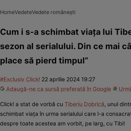
Home
Vedete
Vedete românești
Cum i s-a schimbat viața lui Tib
sezon al serialului. Din ce mai c
place să pierd timpul”
#Exclusiv Click!
22 aprilie 2024 19:27
Adaugă-ne ca sursă preferată în Google
Urmă
Click! a stat de vorbă cu
Tiberiu Dobrică
, unul din
schimbat viața în urma serialului care l-a consacrat,
despre toate acestea am vorbit, pe larg, cu Tibi!