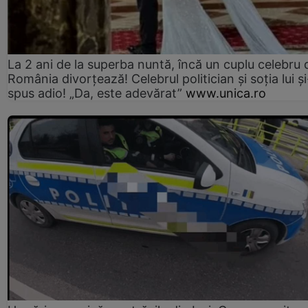
La 2 ani de la superba nuntă, încă un cuplu celebru 
România divorțează! Celebrul politician și soția lui ș
spus adio! „Da, este adevărat”
www.unica.ro