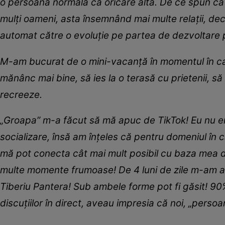
o persoana normală ca oricare alta. De ce spun că
mulți oameni, asta însemnând mai multe relații, dec
automat către o evoluție pe partea de dezvoltare 
M-am bucurat de o mini-vacanță în momentul în car
mănânc mai bine, să ies la o terasă cu prietenii, să
recreeze.
„Groapa” m-a făcut să mă apuc de TikTok! Eu nu er
socializare, însă am înțeles că pentru domeniul în c
mă pot conecta cât mai mult posibil cu baza mea d
multe momente frumoase! De 4 luni de zile m-am apu
Tiberiu Pantera! Sub ambele forme pot fi găsit! 90%
discuțiilor în direct, aveau impresia că noi, „perso