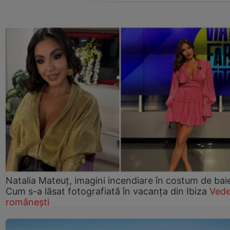
Natalia Mateuț, imagini incendiare în costum de bai
Cum s-a lăsat fotografiată în vacanța din Ibiza
Vede
românești