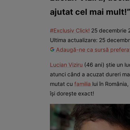
ajutat cel mai mult!
Vedete internaționale
Vedete românești
Interviurile Cli
#Exclusiv Click!
25 decembrie 
Ultima actualizare:
25 decembr
Adaugă-ne ca sursă preferat
Lucian Viziru
(46 ani) știe un lu
atunci când a acuzat dureri mar
mutat cu
familia
lui în România,
își dorește exact!