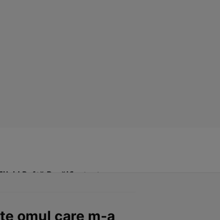
Click! Poftă Bună!
Contact
ste omul care m-a