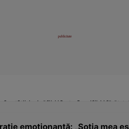
me
Sport
Stil de viață
Click! Pentru Femei
Click! Sănătate
arație emoționantă: „Soția mea e