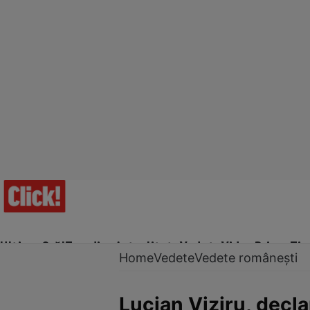
Ultima Oră!
Trending
Actualitate
Vedete
Video
Prime Ti
Home
Vedete
Vedete românești
Lucian Viziru, decl