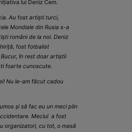
ițiativa lui Deniz Cem.
a. Au fost artiști turci,
tele Mondiale din Rusia s-a
iști români de la noi. Deniz
iriță, fost fotbalist
ucur, în rest doar artiștii
ești foarte cunoscute.
ei! Nu le-am făcut cadou
rumos și să fac eu un meci plin
accidentare. Meciul a fost
u organizatori, cu tot, o masă