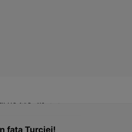
Click! Poftă Bună!
Contact
n fața Turciei!