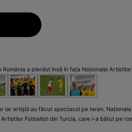
in România a pierdut însă în fața Naționalei Artiştilor
r iar artiștii au făcut spectacol pe teren. Naţionala 
 Artiştilor Fotbalişti din Turcia, care i-a bătut pe r