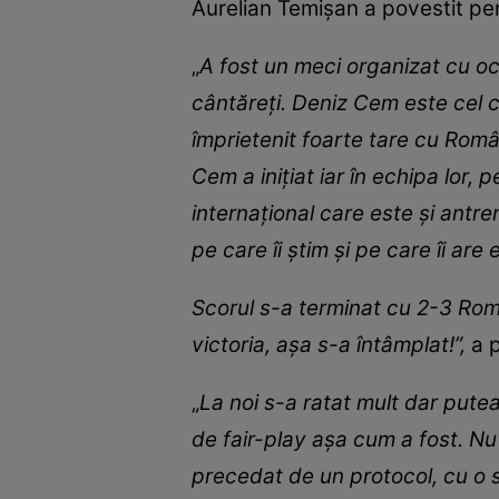
Aurelian Temișan a povestit pent
„
A fost un meci organizat cu ocaz
cântăreți. Deniz Cem este cel c
împrietenit foarte tare cu Român
Cem a inițiat iar în echipa lor, p
internațional care este și antre
pe care îi știm și pe care îi ar
Scorul s-a terminat cu 2-3 Rom
victoria, așa s-a întâmplat!”,
a 
„
La noi s-a ratat mult dar putea
de fair-play așa cum a fost. Nu
precedat de un protocol, cu o se