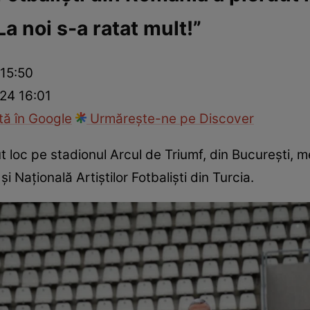
a noi s-a ratat mult!”
ck!
Paparazzii Click!
 15:50
024 16:01
ă în Google
Urmărește-ne pe Discover
t loc pe stadionul Arcul de Triumf, din București, m
şi Națională Artiştilor Fotbalişti din Turcia.