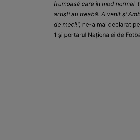
frumoasă care în mod normal tr
artiști au treabă. A venit și Amb
de meci!",
ne-a mai declarat pen
1 și portarul Naționalei de Fotbal