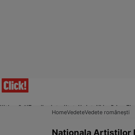
Ultima Oră!
Trending
Actualitate
Vedete
Video
Prime Ti
Home
Vedete
Vedete românești
Naţionala Artiştilor 