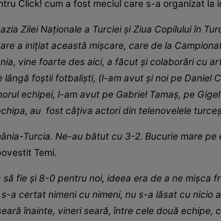
ru Click! cum a fost meciul care s-a organizat la in
ia Zilei Naționale a Turciei și Ziua Copilului în Turci
are a inițiat această mișcare, care de la Campiona
ia, vine foarte des aici, a făcut și colaborări cu art
e lângă foștii fotbaliști, (l-am avut și noi pe Daniel Ch
norul echipei, l-am avut pe Gabriel Tamaș, pe Gigel B
e echipa, au fost câțiva actori din telenovelele turc
ânia-Turcia. Ne-au bătut cu 3-2. Bucurie mare pe 
povestit Temi.
 să fie și 8-0 pentru noi, ideea era de a ne mișca f
 s-a certat nimeni cu nimeni, nu s-a lăsat cu nicio 
ară înainte, vineri seară, între cele două echipe, c