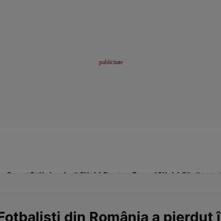
me
Sport
Stil de viață
Click! Pentru Femei
Click! Sănătate
Fotbalişti din România a pierdut î