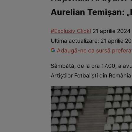
Aurelian Temișan: „L
Vedete internaționale
Vedete românești
Interviurile Cli
#Exclusiv Click!
21 aprilie 2024
Ultima actualizare:
21 aprilie 2
Adaugă-ne ca sursă preferat
Sâmbătă, de la ora 17.00, a avu
Artiştilor Fotbalişti din România 