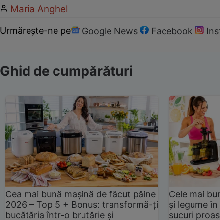
Maria Anghel
Urmărește-ne pe
Google News
Facebook
In
Ghid de cumpărături
Cea mai bună mașină de făcut pâine
Cele mai bu
2026 – Top 5 + Bonus: transformă-ți
și legume în
bucătăria într-o brutărie și
sucuri proas