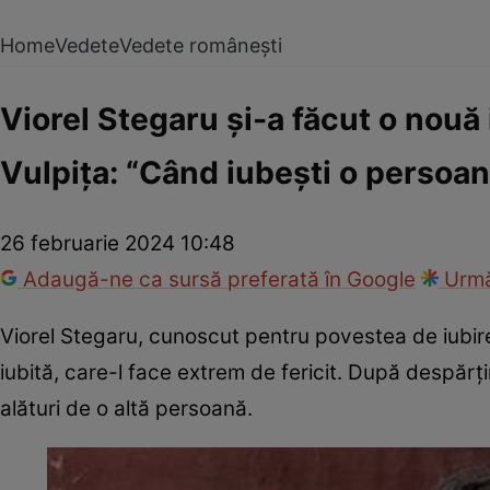
Home
Vedete
Vedete românești
Viorel Stegaru și-a făcut o nouă 
Vulpița: “Când iubești o persoa
26 februarie 2024 10:48
Adaugă-ne ca sursă preferată în Google
Urmă
Viorel Stegaru, cunoscut pentru povestea de iubire 
iubită, care-l face extrem de fericit. După despărți
alături de o altă persoană.