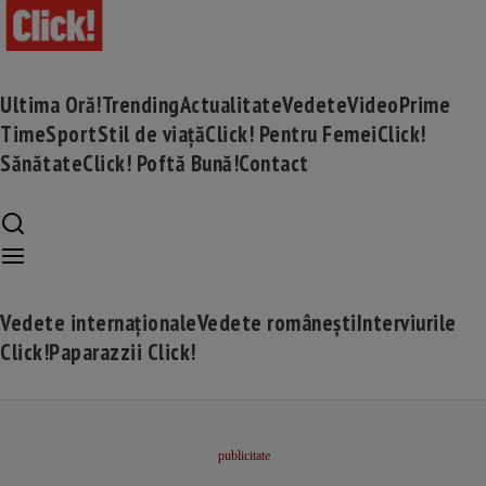
Ultima Oră!
Trending
Actualitate
Vedete
Video
Prime
Time
Sport
Stil de viață
Click! Pentru Femei
Click!
Sănătate
Click! Poftă Bună!
Contact
Vedete internaționale
Vedete românești
Interviurile
Click!
Paparazzii Click!