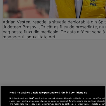
Adrian Veștea, reacție la situația deplorabilă din Spit
Județean Brașov: „Oricât aș fi eu de președinte, nu
bag peste fluxurile medicale. De asta a făcut școală
managerul”
actualitate.net
Nouă ne pasă ca datele tale personale să rămână confidențiale
Noi și partenerii noștri
606
stocăm și/sau accesăm informații pe dispozitivul dvs., precum identificatorii
cookie unici pentru prelucrarea datelor cu caracter personal. Puteți accepta sau gestiona alegerile
dvs. făcând clic mai jos sau în orice moment, pe pagina cu politica de confidențialitate. Aceste alegeri