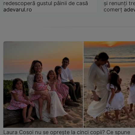
redescoperă gustul pâinii de casă
și renunți tr
adevarul.ro
comerț
adev
Laura Cosoi nu se oprește la cinci copii? Ce spune