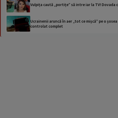
Vulpița caută „portițe” să intre iar la TV! Dovada 
Ucrainenii aruncă în aer „tot ce mișcă” pe o șose
controlat complet