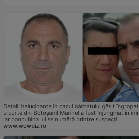
Detalii halucinante în cazul bărbatului găsit îngropat
o curte din Botoșani! Marinel a fost înjunghiat în ini
iar concubina lui se numără printre suspecți
www.wowbiz.ro