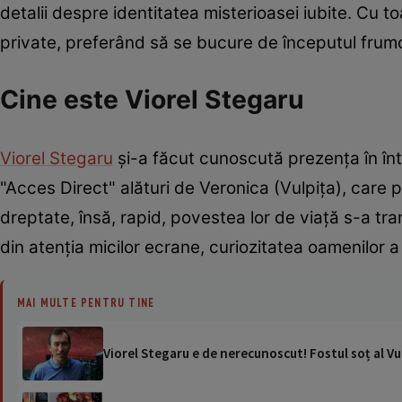
detalii despre identitatea misterioasei iubite. Cu t
private, preferând să se bucure de începutul frumos 
Cine este Viorel Stegaru
Viorel Stegaru
și-a făcut cunoscută prezența în în
"Acces Direct" alături de Veronica (Vulpița), care pe
dreptate, însă, rapid, povestea lor de viață s-a tr
din atenția micilor ecrane, curiozitatea oamenilor a
MAI MULTE PENTRU TINE
Viorel Stegaru e de nerecunoscut! Fostul soț al Vul